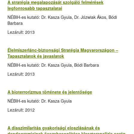
A stratégia megalapozását szolgáló felmérések
legfontosabb tapasztalatai
NÉBIH-es kutató: Dr. Kasza Gyula, Dr. Józwiak Ákos, Bódi
Barbara
Lezárult: 2013
Élelmiszerlánc-biztonsági Stratégia Magyarországon –
Tapasztalatok és javaslatok
NÉBIH-es kutató: Dr. Kasza Gyula, Bódi Barbara
Lezárult: 2013
A bioterrorizmus története és jelentősége
NÉBIH-es kutató: Dr. Kasza Gyula
Lezárult: 2012
A disszimilaritás gyakorisági eloszlásának és
dendogramjainak összehasonlítása klaszteranalízis során,