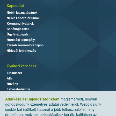
Kapcsolat
Nébih Igazgatóságok
Nébih Laboratóriumok
Kormányhivatalok
Sajtókapcsolat
Ügyfélszolgálat
Hatósági jogsegély
Élelmiszermentő Központ
Hírlevél feliratkozás
Gyakori kérdések
Élelmiszer
Állat
Növény
Laboratóriumok
Labor/Egyéb
Adatkezelési tájékoztatónkban
megismerheti, hogyan
gondoskodunk személyes adatai védelméről. Weboldalunk
cookie-kat (sütiket) használ a jobb felhasználói élmény
érdekében, melynek biztosításához kérjük, kattintson az