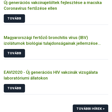
Új generációs vakcinajelöltek fejlesztése a macska
Coronavírus fertőzése ellen
TOVÁBB
Magyarországi fertőző bronchitis vírus (IBV)
izolátumok biológiai tulajdonságainak jellemzése
állatkísérletes és molekuláris biológiai eszközökkel
TOVÁBB
EAVI2020 - Új generációs HIV vakcinák vizsgálata
laboratóriumi állatokon
TOVÁBB
TOVÁBBI HÍREK >