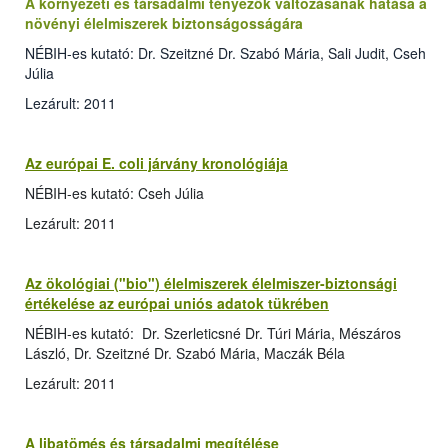
A környezeti és társadalmi tényezők változásának hatása a
növényi élelmiszerek biztonságosságára
NÉBIH-es kutató: Dr. Szeitzné Dr. Szabó Mária, Sali Judit, Cseh
Júlia
Lezárult: 2011
Az európai E. coli járvány kronológiája
NÉBIH-es kutató: Cseh Júlia
Lezárult: 2011
Az ökológiai ("bio") élelmiszerek élelmiszer-biztonsági
értékelése az európai uniós adatok tükrében
NÉBIH-es kutató: Dr. Szerleticsné Dr. Túri Mária, Mészáros
László, Dr. Szeitzné Dr. Szabó Mária, Maczák Béla
Lezárult: 2011
A libatömés és társadalmi megítélése