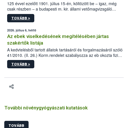
125 évvel ezelőtt 1901. július 15-én, költözött be – igaz, még
csak részben – a budapesti m. kir. állami vetőmagvizsgáló
állomás a Kis Rókus utca 15. szám alatti, Czigler Győző által
TOVÁBB >
tervezett új épületébe.
2026. július 6, hétfő
Az ebek viselkedésének megítélésében jártas
szakértők listája
A kedvtelésből tartott állatok tartásáról és forgalmazásáról szóló
41/2010. (II. 26.) Korm.rendelet szabályozza az eb okozta fizikai
sérülés, illetve ennek veszélye keletkezésekor felmerülő
TOVÁBB >
hatósági feladatokat, valamint a veszélyes eb tartását és annak
engedélyezését. Ezen eljárások során szükség esetén be kell
vonni az ebek viselkedésének megítélésében jártas szakértőt.
További növénygyógyászati kutatások
TOVÁBB