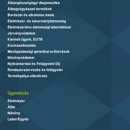
Állategészségügyi diagnosztika
Állatgyógyászati termékek
Borászat és alkoholos italok
Élelmiszer- és takarmánybiztonság
Élelmiszerlánc-biztonsági laborhálózat
Járványvédelem
Kiemelt ügyek, EUTR
Kockázatkezelés
Mezőgazdasági genetikai erőforrások
Növényvédelem
Nyilvántartási és Felügyeleti Díj
Rendszerszervezés és felügyelet
Termékpálya-ellenőrzés
Ügyintézés
Élelmiszer
Állat
Növény
Labor/Egyéb