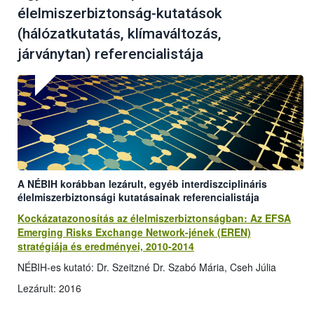
élelmiszerbiztonság-kutatások
(hálózatkutatás, klímaváltozás,
járványtan) referencialistája
A NÉBIH korábban lezárult, egyéb interdiszciplináris
élelmiszerbiztonsági kutatásainak referencialistája
Kockázatazonosítás az élelmiszerbiztonságban: Az EFSA
Emerging Risks Exchange Network-jének (EREN)
stratégiája és eredményei, 2010-2014
NÉBIH-es kutató: Dr. Szeitzné Dr. Szabó Mária, Cseh Júlia
Lezárult: 2016