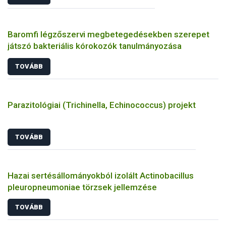
Baromfi légzőszervi megbetegedésekben szerepet
játszó bakteriális kórokozók tanulmányozása
TOVÁBB
Parazitológiai (Trichinella, Echinococcus) projekt
TOVÁBB
Hazai sertésállományokból izolált Actinobacillus
pleuropneumoniae törzsek jellemzése
TOVÁBB