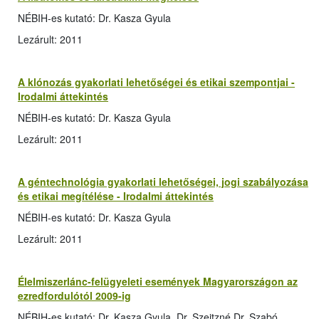
NÉBIH-es kutató: Dr. Kasza Gyula
Lezárult: 2011
A klónozás gyakorlati lehetőségei és etikai szempontjai -
Irodalmi áttekintés
NÉBIH-es kutató: Dr. Kasza Gyula
Lezárult: 2011
A géntechnológia gyakorlati lehetőségei, jogi szabályozása
és etikai megítélése - Irodalmi áttekintés
NÉBIH-es kutató: Dr. Kasza Gyula
Lezárult: 2011
Élelmiszerlánc-felügyeleti események Magyarországon az
ezredfordulótól 2009-ig
NÉBIH-es kutató: Dr. Kasza Gyula, Dr. Szeitzné Dr. Szabó