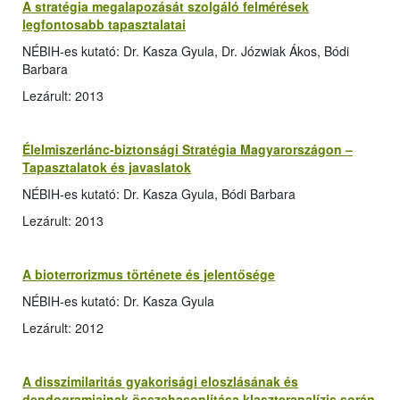
A stratégia megalapozását szolgáló felmérések
legfontosabb tapasztalatai
NÉBIH-es kutató: Dr. Kasza Gyula, Dr. Józwiak Ákos, Bódi
Barbara
Lezárult: 2013
Élelmiszerlánc-biztonsági Stratégia Magyarországon –
Tapasztalatok és javaslatok
NÉBIH-es kutató: Dr. Kasza Gyula, Bódi Barbara
Lezárult: 2013
A bioterrorizmus története és jelentősége
NÉBIH-es kutató: Dr. Kasza Gyula
Lezárult: 2012
A disszimilaritás gyakorisági eloszlásának és
dendogramjainak összehasonlítása klaszteranalízis során,