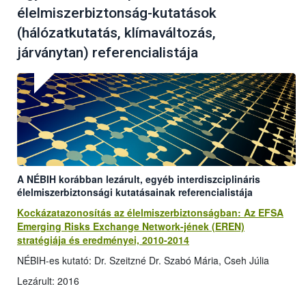
élelmiszerbiztonság-kutatások
(hálózatkutatás, klímaváltozás,
járványtan) referencialistája
A NÉBIH korábban lezárult, egyéb interdiszciplináris
élelmiszerbiztonsági kutatásainak referencialistája
Kockázatazonosítás az élelmiszerbiztonságban: Az EFSA
Emerging Risks Exchange Network-jének (EREN)
stratégiája és eredményei, 2010-2014
NÉBIH-es kutató: Dr. Szeitzné Dr. Szabó Mária, Cseh Júlia
Lezárult: 2016