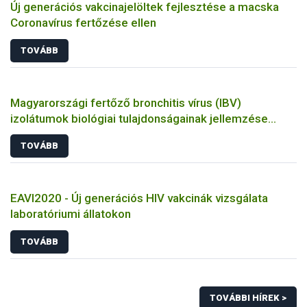
Új generációs vakcinajelöltek fejlesztése a macska
Coronavírus fertőzése ellen
TOVÁBB
Magyarországi fertőző bronchitis vírus (IBV)
izolátumok biológiai tulajdonságainak jellemzése
állatkísérletes és molekuláris biológiai eszközökkel
TOVÁBB
EAVI2020 - Új generációs HIV vakcinák vizsgálata
laboratóriumi állatokon
TOVÁBB
TOVÁBBI HÍREK >