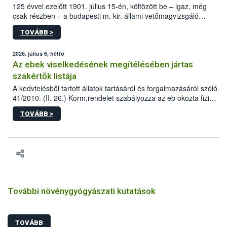
125 évvel ezelőtt 1901. július 15-én, költözött be – igaz, még
csak részben – a budapesti m. kir. állami vetőmagvizsgáló
állomás a Kis Rókus utca 15. szám alatti, Czigler Győző által
TOVÁBB >
tervezett új épületébe.
2026. július 6, hétfő
Az ebek viselkedésének megítélésében jártas
szakértők listája
A kedvtelésből tartott állatok tartásáról és forgalmazásáról szóló
41/2010. (II. 26.) Korm.rendelet szabályozza az eb okozta fizikai
sérülés, illetve ennek veszélye keletkezésekor felmerülő
TOVÁBB >
hatósági feladatokat, valamint a veszélyes eb tartását és annak
engedélyezését. Ezen eljárások során szükség esetén be kell
vonni az ebek viselkedésének megítélésében jártas szakértőt.
További növénygyógyászati kutatások
TOVÁBB