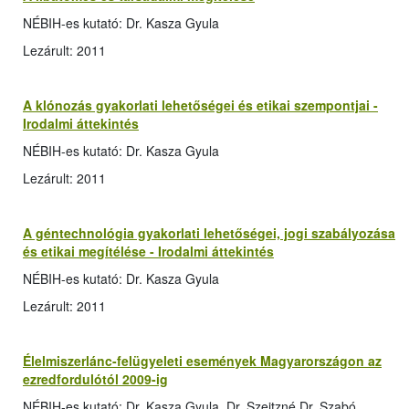
NÉBIH-es kutató: Dr. Kasza Gyula
Lezárult: 2011
A klónozás gyakorlati lehetőségei és etikai szempontjai -
Irodalmi áttekintés
NÉBIH-es kutató: Dr. Kasza Gyula
Lezárult: 2011
A géntechnológia gyakorlati lehetőségei, jogi szabályozása
és etikai megítélése - Irodalmi áttekintés
NÉBIH-es kutató: Dr. Kasza Gyula
Lezárult: 2011
Élelmiszerlánc-felügyeleti események Magyarországon az
ezredfordulótól 2009-ig
NÉBIH-es kutató: Dr. Kasza Gyula, Dr. Szeitzné Dr. Szabó