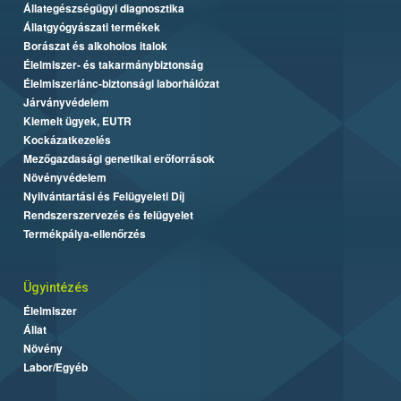
Állategészségügyi diagnosztika
Állatgyógyászati termékek
Borászat és alkoholos italok
Élelmiszer- és takarmánybiztonság
Élelmiszerlánc-biztonsági laborhálózat
Járványvédelem
Kiemelt ügyek, EUTR
Kockázatkezelés
Mezőgazdasági genetikai erőforrások
Növényvédelem
Nyilvántartási és Felügyeleti Díj
Rendszerszervezés és felügyelet
Termékpálya-ellenőrzés
Ügyintézés
Élelmiszer
Állat
Növény
Labor/Egyéb