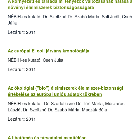
A környezeti és társadalmi tényezők változásának hatása a
növényi élelmiszerek biztonságosságára
NÉBIH-es kutató: Dr. Szeitzné Dr. Szabó Mária, Sali Judit, Cseh
Júlia
Lezárult: 2011
Az európai E. coli járvány kronológiája
NÉBIH-es kutató: Cseh Júlia
Lezárult: 2011
Az ökológiai ("bio") élelmiszerek élelmiszer-biztonsági
értékelése az európai uniós adatok tükrében
NÉBIH-es kutató: Dr. Szerleticsné Dr. Túri Mária, Mészáros
László, Dr. Szeitzné Dr. Szabó Mária, Maczák Béla
Lezárult: 2011
A libatömés és társadalmi megítélése