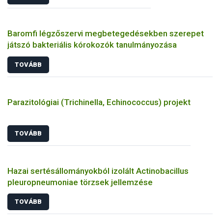
Baromfi légzőszervi megbetegedésekben szerepet
játszó bakteriális kórokozók tanulmányozása
TOVÁBB
Parazitológiai (Trichinella, Echinococcus) projekt
TOVÁBB
Hazai sertésállományokból izolált Actinobacillus
pleuropneumoniae törzsek jellemzése
TOVÁBB