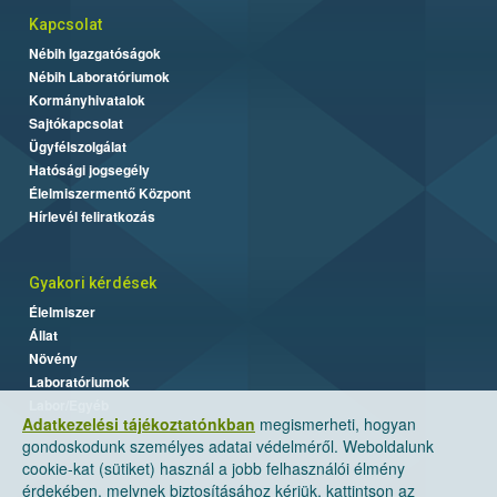
Kapcsolat
Nébih Igazgatóságok
Nébih Laboratóriumok
Kormányhivatalok
Sajtókapcsolat
Ügyfélszolgálat
Hatósági jogsegély
Élelmiszermentő Központ
Hírlevél feliratkozás
Gyakori kérdések
Élelmiszer
Állat
Növény
Laboratóriumok
Labor/Egyéb
Adatkezelési tájékoztatónkban
megismerheti, hogyan
gondoskodunk személyes adatai védelméről. Weboldalunk
cookie-kat (sütiket) használ a jobb felhasználói élmény
érdekében, melynek biztosításához kérjük, kattintson az