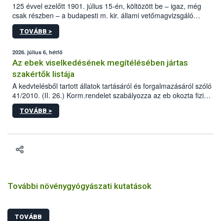
125 évvel ezelőtt 1901. július 15-én, költözött be – igaz, még
csak részben – a budapesti m. kir. állami vetőmagvizsgáló
állomás a Kis Rókus utca 15. szám alatti, Czigler Győző által
TOVÁBB >
tervezett új épületébe.
2026. július 6, hétfő
Az ebek viselkedésének megítélésében jártas
szakértők listája
A kedvtelésből tartott állatok tartásáról és forgalmazásáról szóló
41/2010. (II. 26.) Korm.rendelet szabályozza az eb okozta fizikai
sérülés, illetve ennek veszélye keletkezésekor felmerülő
TOVÁBB >
hatósági feladatokat, valamint a veszélyes eb tartását és annak
engedélyezését. Ezen eljárások során szükség esetén be kell
vonni az ebek viselkedésének megítélésében jártas szakértőt.
További növénygyógyászati kutatások
TOVÁBB