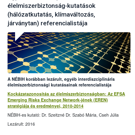
élelmiszerbiztonság-kutatások
(hálózatkutatás, klímaváltozás,
járványtan) referencialistája
A NÉBIH korábban lezárult, egyéb interdiszciplináris
élelmiszerbiztonsági kutatásainak referencialistája
Kockázatazonosítás az élelmiszerbiztonságban: Az EFSA
Emerging Risks Exchange Network-jének (EREN)
stratégiája és eredményei, 2010-2014
NÉBIH-es kutató: Dr. Szeitzné Dr. Szabó Mária, Cseh Júlia
Lezárult: 2016