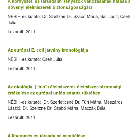
A környezeti és társadalmi tényezők változásának hatása a
növényi élelmiszerek biztonságosságára
NÉBIH-es kutató: Dr. Szeitzné Dr. Szabó Mária, Sali Judit, Cseh
Júlia
Lezárult: 2011
Az európai E. coli járvány kronológiája
NÉBIH-es kutató: Cseh Júlia
Lezárult: 2011
Az ökológiai ("bio") élelmiszerek élelmiszer-biztonsági
értékelése az európai uniós adatok tükrében
NÉBIH-es kutató: Dr. Szerleticsné Dr. Túri Mária, Mészáros
László, Dr. Szeitzné Dr. Szabó Mária, Maczák Béla
Lezárult: 2011
A libatömés és társadalmi megítélése