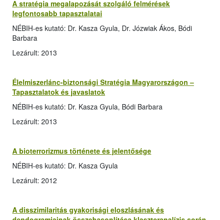
A stratégia megalapozását szolgáló felmérések
legfontosabb tapasztalatai
NÉBIH-es kutató: Dr. Kasza Gyula, Dr. Józwiak Ákos, Bódi
Barbara
Lezárult: 2013
Élelmiszerlánc-biztonsági Stratégia Magyarországon –
Tapasztalatok és javaslatok
NÉBIH-es kutató: Dr. Kasza Gyula, Bódi Barbara
Lezárult: 2013
A bioterrorizmus története és jelentősége
NÉBIH-es kutató: Dr. Kasza Gyula
Lezárult: 2012
A disszimilaritás gyakorisági eloszlásának és
dendogramjainak összehasonlítása klaszteranalízis során,