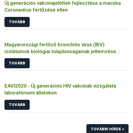
Új generációs vakcinajelöltek fejlesztése a macska
Coronavírus fertőzése ellen
TOVÁBB
Magyarországi fertőző bronchitis vírus (IBV)
izolátumok biológiai tulajdonságainak jellemzése
állatkísérletes és molekuláris biológiai eszközökkel
TOVÁBB
EAVI2020 - Új generációs HIV vakcinák vizsgálata
laboratóriumi állatokon
TOVÁBB
TOVÁBBI HÍREK >