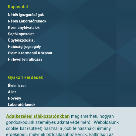
Kapcsolat
Nébih Igazgatóságok
Nébih Laboratóriumok
Kormányhivatalok
Sajtókapcsolat
Ügyfélszolgálat
Hatósági jogsegély
Élelmiszermentő Központ
Hírlevél feliratkozás
Gyakori kérdések
Élelmiszer
Állat
Növény
Laboratóriumok
Labor/Egyéb
Adatkezelési tájékoztatónkban
megismerheti, hogyan
gondoskodunk személyes adatai védelméről. Weboldalunk
cookie-kat (sütiket) használ a jobb felhasználói élmény
érdekében, melynek biztosításához kérjük, kattintson az