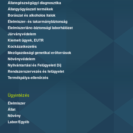
Állategészségügyi diagnosztika
Állatgyógyászati termékek
Borászat és alkoholos italok
Élelmiszer- és takarmánybiztonság
Élelmiszerlánc-biztonsági laborhálózat
Járványvédelem
Kiemelt ügyek, EUTR
Kockázatkezelés
Mezőgazdasági genetikai erőforrások
Növényvédelem
Nyilvántartási és Felügyeleti Díj
Rendszerszervezés és felügyelet
Termékpálya-ellenőrzés
Ügyintézés
Élelmiszer
Állat
Növény
Labor/Egyéb