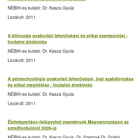
NÉBIH-es kutató: Dr. Kasza Gyula
Lezárult: 2011
A klónozás gyakorlati lehetőségei és etikai szempontjai -
Irodalmi áttekintés
NÉBIH-es kutató: Dr. Kasza Gyula
Lezárult: 2011
A géntechnológia gyakorlati lehetőségei, jogi szabályozása
és etikai megítélése - Irodalmi áttekintés
NÉBIH-es kutató: Dr. Kasza Gyula
Lezárult: 2011
Élelmiszerlánc-felügyeleti események Magyarországon az
ezredfordulótól 2009-ig
NÉBIH-es kutató: Dr. Kasza Gyula, Dr. Szeitzné Dr. Szabó