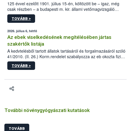
125 évvel ezelőtt 1901. július 15-én, költözött be – igaz, még
csak részben – a budapesti m. kir. állami vetőmagvizsgáló
állomás a Kis Rókus utca 15. szám alatti, Czigler Győző által
TOVÁBB >
tervezett új épületébe.
2026. július 6, hétfő
Az ebek viselkedésének megítélésében jártas
szakértők listája
A kedvtelésből tartott állatok tartásáról és forgalmazásáról szóló
41/2010. (II. 26.) Korm.rendelet szabályozza az eb okozta fizikai
sérülés, illetve ennek veszélye keletkezésekor felmerülő
TOVÁBB >
hatósági feladatokat, valamint a veszélyes eb tartását és annak
engedélyezését. Ezen eljárások során szükség esetén be kell
vonni az ebek viselkedésének megítélésében jártas szakértőt.
További növénygyógyászati kutatások
TOVÁBB