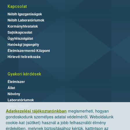
Kapcsolat
Nébih Igazgatóságok
Nébih Laboratóriumok
Kormányhivatalok
Sajtókapcsolat
Ügyfélszolgálat
Hatósági jogsegély
Élelmiszermentő Központ
Hírlevél feliratkozás
Gyakori kérdések
Élelmiszer
Állat
Növény
Laboratóriumok
Labor/Egyéb
Adatkezelési tájékoztatónkban
megismerheti, hogyan
gondoskodunk személyes adatai védelméről. Weboldalunk
cookie-kat (sütiket) használ a jobb felhasználói élmény
érdekében, melynek biztosításához kérjük, kattintson az