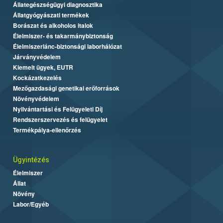
Állategészségügyi diagnosztika
Állatgyógyászati termékek
Borászat és alkoholos italok
Élelmiszer- és takarmánybiztonság
Élelmiszerlánc-biztonsági laborhálózat
Járványvédelem
Kiemelt ügyek, EUTR
Kockázatkezelés
Mezőgazdasági genetikai erőforrások
Növényvédelem
Nyilvántartási és Felügyeleti Díj
Rendszerszervezés és felügyelet
Termékpálya-ellenőrzés
Ügyintézés
Élelmiszer
Állat
Növény
Labor/Egyéb