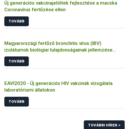
Új generációs vakcinajelöltek fejlesztése a macska
Coronavírus fertőzése ellen
TOVÁBB
Magyarországi fertőző bronchitis vírus (IBV)
izolátumok biológiai tulajdonságainak jellemzése
állatkísérletes és molekuláris biológiai eszközökkel
TOVÁBB
EAVI2020 - Új generációs HIV vakcinák vizsgálata
laboratóriumi állatokon
TOVÁBB
TOVÁBBI HÍREK >