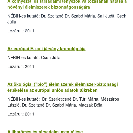
A környezeti és társadalmi tényezők változásának hatása a
növényi élelmiszerek biztonságosságára
NÉBIH-es kutató: Dr. Szeitzné Dr. Szabó Mária, Sali Judit, Cseh
Júlia
Lezárult: 2011
Az európai E. coli járvány kronológiája
NÉBIH-es kutató: Cseh Júlia
Lezárult: 2011
Az ökológiai ("bio") élelmiszerek élelmiszer-biztonsági
értékelése az európai uniós adatok tükrében
NÉBIH-es kutató: Dr. Szerleticsné Dr. Túri Mária, Mészáros
László, Dr. Szeitzné Dr. Szabó Mária, Maczák Béla
Lezárult: 2011
A libatömés és társadalmi megítélése