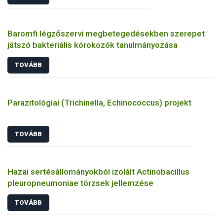
Baromfi légzőszervi megbetegedésekben szerepet
játszó bakteriális kórokozók tanulmányozása
TOVÁBB
Parazitológiai (Trichinella, Echinococcus) projekt
TOVÁBB
Hazai sertésállományokból izolált Actinobacillus
pleuropneumoniae törzsek jellemzése
TOVÁBB