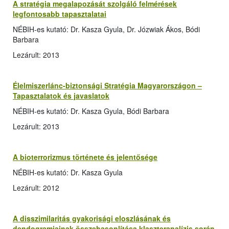
A stratégia megalapozását szolgáló felmérések
legfontosabb tapasztalatai
NÉBIH-es kutató: Dr. Kasza Gyula, Dr. Józwiak Ákos, Bódi
Barbara
Lezárult: 2013
Élelmiszerlánc-biztonsági Stratégia Magyarországon –
Tapasztalatok és javaslatok
NÉBIH-es kutató: Dr. Kasza Gyula, Bódi Barbara
Lezárult: 2013
A bioterrorizmus története és jelentősége
NÉBIH-es kutató: Dr. Kasza Gyula
Lezárult: 2012
A disszimilaritás gyakorisági eloszlásának és
dendogramjainak összehasonlítása klaszteranalízis során,