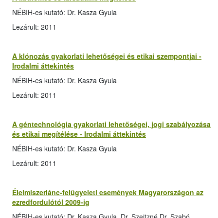
NÉBIH-es kutató: Dr. Kasza Gyula
Lezárult: 2011
A klónozás gyakorlati lehetőségei és etikai szempontjai -
Irodalmi áttekintés
NÉBIH-es kutató: Dr. Kasza Gyula
Lezárult: 2011
A géntechnológia gyakorlati lehetőségei, jogi szabályozása
és etikai megítélése - Irodalmi áttekintés
NÉBIH-es kutató: Dr. Kasza Gyula
Lezárult: 2011
Élelmiszerlánc-felügyeleti események Magyarországon az
ezredfordulótól 2009-ig
NÉBIH-es kutató: Dr. Kasza Gyula, Dr. Szeitzné Dr. Szabó