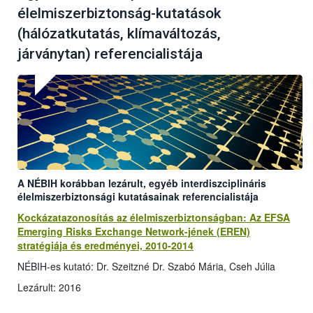
élelmiszerbiztonság-kutatások
(hálózatkutatás, klímaváltozás,
járványtan) referencialistája
A NÉBIH korábban lezárult, egyéb interdiszciplináris
élelmiszerbiztonsági kutatásainak referencialistája
Kockázatazonosítás az élelmiszerbiztonságban: Az EFSA
Emerging Risks Exchange Network-jének (EREN)
stratégiája és eredményei, 2010-2014
NÉBIH-es kutató: Dr. Szeitzné Dr. Szabó Mária, Cseh Júlia
Lezárult: 2016