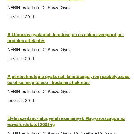
NÉBIH-es kutató: Dr. Kasza Gyula
Lezárult: 2011
A klónozás gyakorlati lehetőségei és etikai szempontjai -
Irodalmi áttekintés
NÉBIH-es kutató: Dr. Kasza Gyula
Lezárult: 2011
A géntechnológia gyakorlati lehetőségei, jogi szabályozása
és etikai megítélése - Irodalmi áttekintés
NÉBIH-es kutató: Dr. Kasza Gyula
Lezárult: 2011
Élelmiszerlánc-felügyeleti események Magyarországon az
ezredfordulótól 2009-ig
NÉBIH-es kutató: Dr. Kasza Gyula, Dr. Szeitzné Dr. Szabó