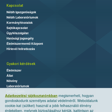
Kapcsolat
Nébih Igazgatóságok
Nébih Laboratóriumok
Kormányhivatalok
Sajtókapcsolat
Ügyfélszolgálat
Hatósági jogsegély
Élelmiszermentő Központ
Hírlevél feliratkozás
Gyakori kérdések
Élelmiszer
Állat
Növény
Laboratóriumok
Labor/Egyéb
Adatkezelési tájékoztatónkban
megismerheti, hogyan
gondoskodunk személyes adatai védelméről. Weboldalunk
cookie-kat (sütiket) használ a jobb felhasználói élmény
érdekében, melynek biztosításához kérjük, kattintson az