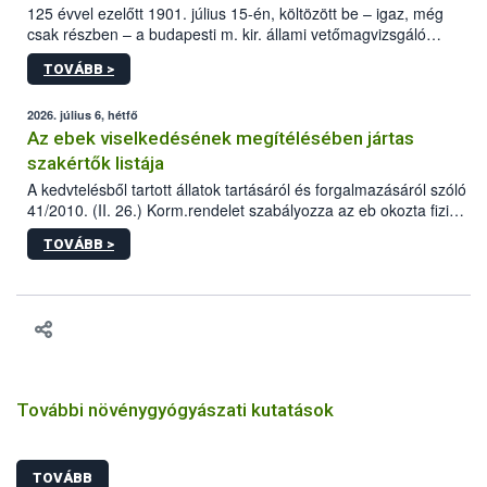
125 évvel ezelőtt 1901. július 15-én, költözött be – igaz, még
csak részben – a budapesti m. kir. állami vetőmagvizsgáló
állomás a Kis Rókus utca 15. szám alatti, Czigler Győző által
TOVÁBB >
tervezett új épületébe.
2026. július 6, hétfő
Az ebek viselkedésének megítélésében jártas
szakértők listája
A kedvtelésből tartott állatok tartásáról és forgalmazásáról szóló
41/2010. (II. 26.) Korm.rendelet szabályozza az eb okozta fizikai
sérülés, illetve ennek veszélye keletkezésekor felmerülő
TOVÁBB >
hatósági feladatokat, valamint a veszélyes eb tartását és annak
engedélyezését. Ezen eljárások során szükség esetén be kell
vonni az ebek viselkedésének megítélésében jártas szakértőt.
További növénygyógyászati kutatások
TOVÁBB