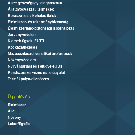
Állategészségügyi diagnosztika
Állatgyógyászati termékek
Borászat és alkoholos italok
Élelmiszer- és takarmánybiztonság
Élelmiszerlánc-biztonsági laborhálózat
Járványvédelem
Kiemelt ügyek, EUTR
Kockázatkezelés
Mezőgazdasági genetikai erőforrások
Növényvédelem
Nyilvántartási és Felügyeleti Díj
Rendszerszervezés és felügyelet
Termékpálya-ellenőrzés
Ügyintézés
Élelmiszer
Állat
Növény
Labor/Egyéb