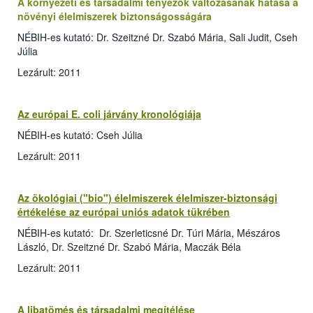
A környezeti és társadalmi tényezők változásának hatása a
növényi élelmiszerek biztonságosságára
NÉBIH-es kutató: Dr. Szeitzné Dr. Szabó Mária, Sali Judit, Cseh
Júlia
Lezárult: 2011
Az európai E. coli járvány kronológiája
NÉBIH-es kutató: Cseh Júlia
Lezárult: 2011
Az ökológiai ("bio") élelmiszerek élelmiszer-biztonsági
értékelése az európai uniós adatok tükrében
NÉBIH-es kutató: Dr. Szerleticsné Dr. Túri Mária, Mészáros
László, Dr. Szeitzné Dr. Szabó Mária, Maczák Béla
Lezárult: 2011
A libatömés és társadalmi megítélése