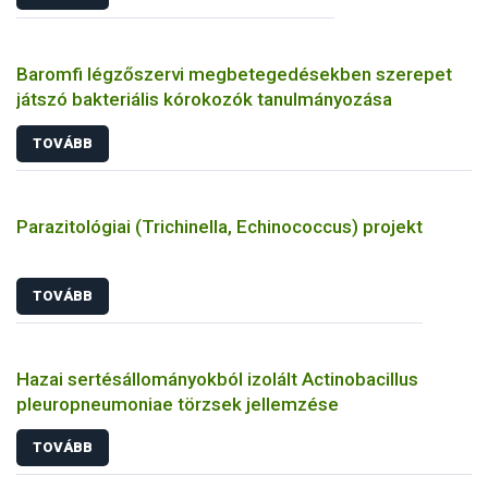
Baromfi légzőszervi megbetegedésekben szerepet
játszó bakteriális kórokozók tanulmányozása
TOVÁBB
Parazitológiai (Trichinella, Echinococcus) projekt
TOVÁBB
Hazai sertésállományokból izolált Actinobacillus
pleuropneumoniae törzsek jellemzése
TOVÁBB