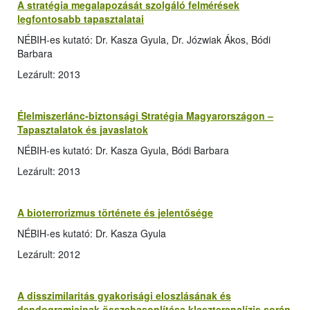
A stratégia megalapozását szolgáló felmérések
legfontosabb tapasztalatai
NÉBIH-es kutató: Dr. Kasza Gyula, Dr. Józwiak Ákos, Bódi
Barbara
Lezárult: 2013
Élelmiszerlánc-biztonsági Stratégia Magyarországon –
Tapasztalatok és javaslatok
NÉBIH-es kutató: Dr. Kasza Gyula, Bódi Barbara
Lezárult: 2013
A bioterrorizmus története és jelentősége
NÉBIH-es kutató: Dr. Kasza Gyula
Lezárult: 2012
A disszimilaritás gyakorisági eloszlásának és
dendogramjainak összehasonlítása klaszteranalízis során,