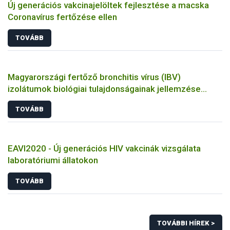
Új generációs vakcinajelöltek fejlesztése a macska
Coronavírus fertőzése ellen
TOVÁBB
Magyarországi fertőző bronchitis vírus (IBV)
izolátumok biológiai tulajdonságainak jellemzése
állatkísérletes és molekuláris biológiai eszközökkel
TOVÁBB
EAVI2020 - Új generációs HIV vakcinák vizsgálata
laboratóriumi állatokon
TOVÁBB
TOVÁBBI HÍREK >