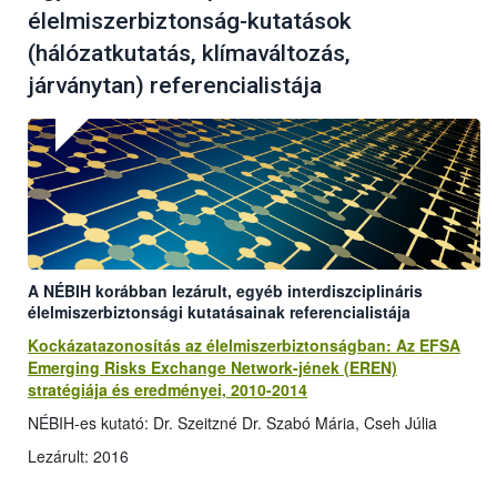
élelmiszerbiztonság-kutatások
(hálózatkutatás, klímaváltozás,
járványtan) referencialistája
A NÉBIH korábban lezárult, egyéb interdiszciplináris
élelmiszerbiztonsági kutatásainak referencialistája
Kockázatazonosítás az élelmiszerbiztonságban: Az EFSA
Emerging Risks Exchange Network-jének (EREN)
stratégiája és eredményei, 2010-2014
NÉBIH-es kutató: Dr. Szeitzné Dr. Szabó Mária, Cseh Júlia
Lezárult: 2016