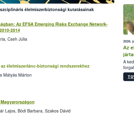
épüle
szciplináris élelmiszerbiztonsági kutatásainak
nságban: Az EFSA Emerging Risks Exchange Network-
 2010-2014
ia, Cseh Júlia
2026. j
Az e
járta
A kedv
az élelmiszerlánc-biztonsági rendszerekhez
forga
Korm.
cs Mátyás Márton
TO
sérül
felme
veszé
Ezen 
vonni
ok Magyarországon
jártas
ár Lajos, Bódi Barbara, Szakos Dávid