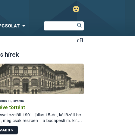
PCSOLAT
s hírek
úlius 15, szerda
éve történt
vvel ezelőtt 1901. július 15-én, költözött be
z, még csak részben – a budapesti m. kir.
i vetőmagvizsgáló állomás a Kis Rókus utca
VÁBB >
ám alatti, Czigler Győző által tervezett új