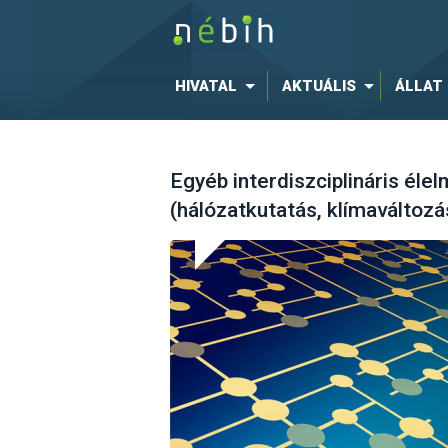
HIVATAL
AKTUÁLIS
ÁLLAT
Egyéb interdiszciplináris éle
(hálózatkutatás, klímaváltozás