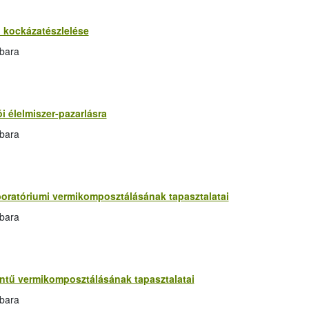
i kockázatészlelése
rbara
i élelmiszer-pazarlásra
rbara
oratóriumi vermikomposztálásának tapasztalatai
rbara
ntű vermikomposztálásának tapasztalatai
rbara