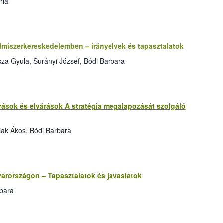
ria
elmiszerkereskedelemben – irányelvek és tapasztalatok
za Gyula, Surányi József, Bódi Barbara
ívások és elvárások A stratégia megalapozását szolgáló
iak Ákos, Bódi Barbara
yarországon – Tapasztalatok és javaslatok
rbara