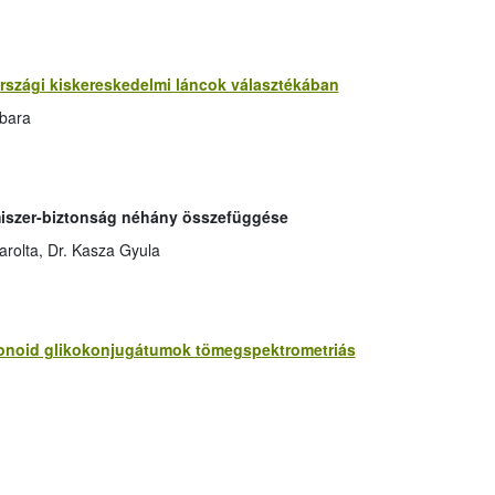
rszági kiskereskedelmi láncok választékában
rbara
lmiszer-biztonság néhány összefüggése
arolta, Dr. Kasza Gyula
vonoid glikokonjugátumok tömegspektrometriás