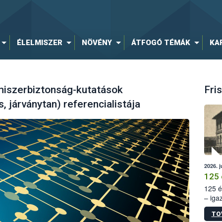
ÉLELMISZER
NÖVÉNY
ÁTFOGÓ TÉMÁK
KA
lmiszerbiztonság-kutatások
Fris
, járványtan) referencialistája
2026. j
125 
125 é
– iga
állam
TO
15. sz