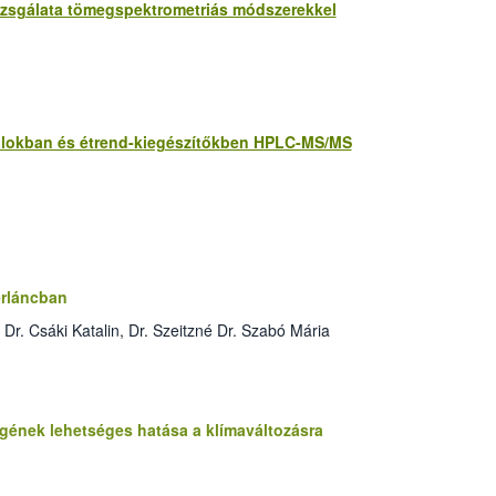
vizsgálata tömegspektrometriás módszerekkel
talokban és étrend-kiegészítőkben HPLC-MS/MS
erláncban
r. Csáki Katalin, Dr. Szeitzné Dr. Szabó Mária
ének lehetséges hatása a klímaváltozásra