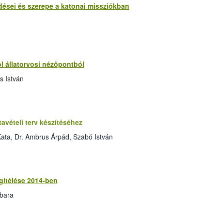
rdései és szerepe a katonai missziókban
ról állatorvosi nézőpontból
s István
avételi terv készítéséhez
ata, Dr. Ambrus Árpád, Szabó István
egítélése 2014-ben
rbara