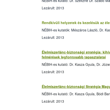
NÉBIH-es kutató: Dr. Szeitzné Dr. Szabó Má
Lezárult: 2013
Rendkívüli helyzetek és kezelésük az él
NÉBIH-es kutatók: Mészáros László, Dr. Kas
Lezárult: 2013
Élelmiszerlánc-biztonsági stratégia: kih
felmérések legfontosabb tapasztalatai
NÉBIH-es kutató: Dr. Kasza Gyula, Dr. Józw
Lezárult: 2013
Élelmiszerlánc-biztonsági Stratégia Mag
NÉBIH-es kutató: Dr. Kasza Gyula, Bódi Ba
Lezárult: 2013