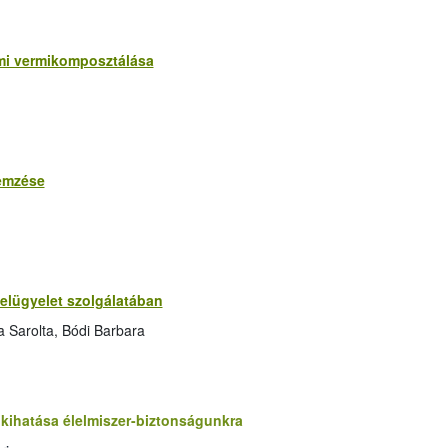
mi vermikomposztálása
lemzése
felügyelet szolgálatában
a Sarolta, Bódi Barbara
kihatása élelmiszer-biztonságunkra