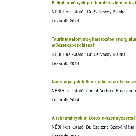
Élelmi növények polifenolkészleteinek 
NÉBIH-es kutató: Dr. Szilvássy Blanka
Lezárult: 2014
Taurintartalom meghatározása energiai
műszerkapcsolással
NÉBIH-es kutató: Dr. Szilvássy Blanka
Lezárult: 2014
Nanoanyagok felhasználása az élelmisz
NÉBIH-es kutató: Zentai Andrea, Frecskáné D
Lezárult: 2014
A takarmányok mikotoxin-szennyezettség
NÉBIH-es kutató: Dr. Szeitzné Szabó Mária