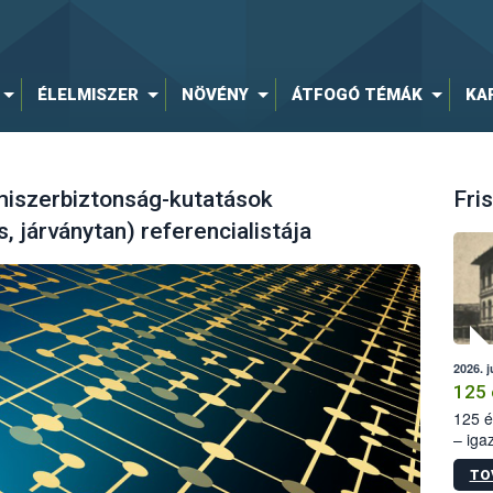
ÉLELMISZER
NÖVÉNY
ÁTFOGÓ TÉMÁK
KA
lmiszerbiztonság-kutatások
Fris
, járványtan) referencialistája
2026. j
125 
125 é
– iga
állam
TO
15. sz