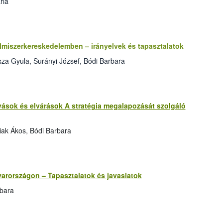
ria
elmiszerkereskedelemben – irányelvek és tapasztalatok
za Gyula, Surányi József, Bódi Barbara
ívások és elvárások A stratégia megalapozását szolgáló
iak Ákos, Bódi Barbara
yarországon – Tapasztalatok és javaslatok
rbara