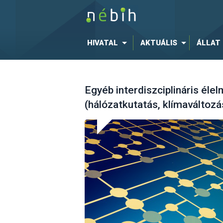
HIVATAL
AKTUÁLIS
ÁLLAT
Egyéb interdiszciplináris éle
(hálózatkutatás, klímaváltozás