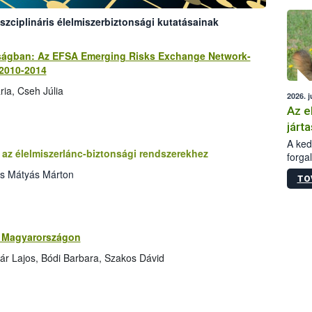
épüle
szciplináris élelmiszerbiztonsági kutatásainak
nságban: Az EFSA Emerging Risks Exchange Network-
 2010-2014
ia, Cseh Júlia
2026. j
Az e
járta
A kedv
az élelmiszerlánc-biztonsági rendszerekhez
forga
Korm.
cs Mátyás Márton
TO
sérül
felme
veszé
Ezen 
vonni
ok Magyarországon
jártas
ár Lajos, Bódi Barbara, Szakos Dávid