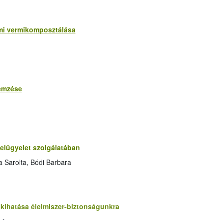
mi vermikomposztálása
lemzése
felügyelet szolgálatában
a Sarolta, Bódi Barbara
kihatása élelmiszer-biztonságunkra