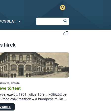
PCSOLAT
s hírek
úlius 15, szerda
éve történt
vvel ezelőtt 1901. július 15-én, költözött be
z, még csak részben – a budapesti m. kir.
i vetőmagvizsgáló állomás a Kis Rókus utca
VÁBB >
ám alatti, Czigler Győző által tervezett új