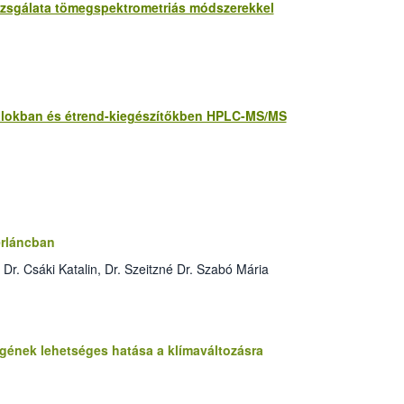
vizsgálata tömegspektrometriás módszerekkel
talokban és étrend-kiegészítőkben HPLC-MS/MS
erláncban
r. Csáki Katalin, Dr. Szeitzné Dr. Szabó Mária
ének lehetséges hatása a klímaváltozásra