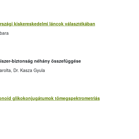
rszági kiskereskedelmi láncok választékában
rbara
lmiszer-biztonság néhány összefüggése
arolta, Dr. Kasza Gyula
vonoid glikokonjugátumok tömegspektrometriás