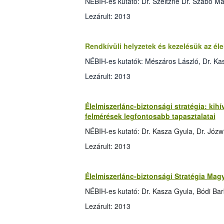
NÉBIH-es kutató: Dr. Szeitzné Dr. Szabó Má
Lezárult: 2013
Rendkívüli helyzetek és kezelésük az él
NÉBIH-es kutatók: Mészáros László, Dr. Kas
Lezárult: 2013
Élelmiszerlánc-biztonsági stratégia: kih
felmérések legfontosabb tapasztalatai
NÉBIH-es kutató: Dr. Kasza Gyula, Dr. Józw
Lezárult: 2013
Élelmiszerlánc-biztonsági Stratégia Mag
NÉBIH-es kutató: Dr. Kasza Gyula, Bódi Ba
Lezárult: 2013