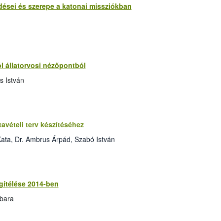
rdései és szerepe a katonai missziókban
ról állatorvosi nézőpontból
s István
avételi terv készítéséhez
ata, Dr. Ambrus Árpád, Szabó István
egítélése 2014-ben
rbara