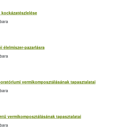
i kockázatészlelése
rbara
i élelmiszer-pazarlásra
rbara
oratóriumi vermikomposztálásának tapasztalatai
rbara
ntű vermikomposztálásának tapasztalatai
rbara