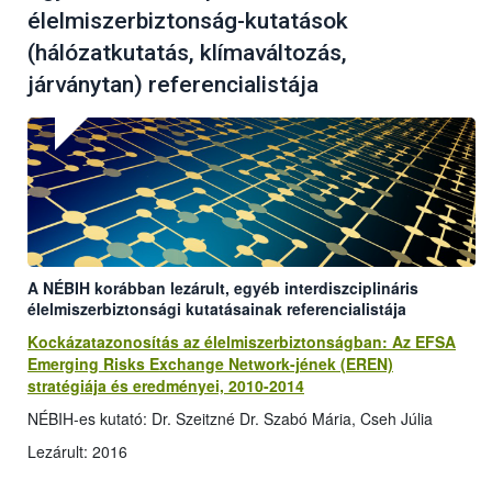
élelmiszerbiztonság-kutatások
(hálózatkutatás, klímaváltozás,
járványtan) referencialistája
A NÉBIH korábban lezárult, egyéb interdiszciplináris
élelmiszerbiztonsági kutatásainak referencialistája
Kockázatazonosítás az élelmiszerbiztonságban: Az EFSA
Emerging Risks Exchange Network-jének (EREN)
stratégiája és eredményei, 2010-2014
NÉBIH-es kutató: Dr. Szeitzné Dr. Szabó Mária, Cseh Júlia
Lezárult: 2016