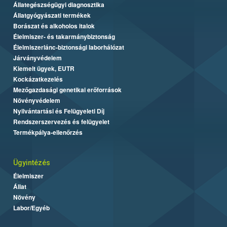
Állategészségügyi diagnosztika
Állatgyógyászati termékek
Borászat és alkoholos italok
Élelmiszer- és takarmánybiztonság
Élelmiszerlánc-biztonsági laborhálózat
Járványvédelem
Kiemelt ügyek, EUTR
Kockázatkezelés
Mezőgazdasági genetikai erőforrások
Növényvédelem
Nyilvántartási és Felügyeleti Díj
Rendszerszervezés és felügyelet
Termékpálya-ellenőrzés
Ügyintézés
Élelmiszer
Állat
Növény
Labor/Egyéb