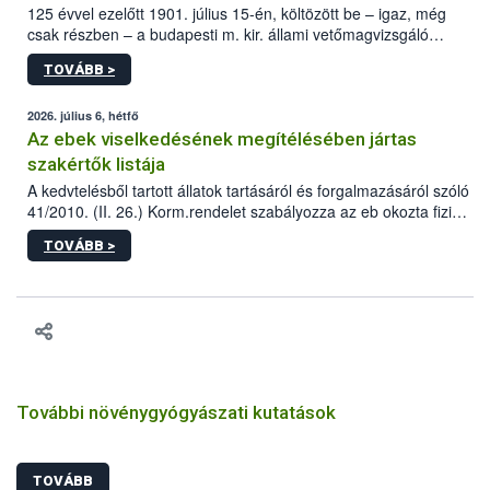
125 évvel ezelőtt 1901. július 15-én, költözött be – igaz, még
csak részben – a budapesti m. kir. állami vetőmagvizsgáló
állomás a Kis Rókus utca 15. szám alatti, Czigler Győző által
TOVÁBB >
tervezett új épületébe.
2026. július 6, hétfő
Az ebek viselkedésének megítélésében jártas
szakértők listája
A kedvtelésből tartott állatok tartásáról és forgalmazásáról szóló
41/2010. (II. 26.) Korm.rendelet szabályozza az eb okozta fizikai
sérülés, illetve ennek veszélye keletkezésekor felmerülő
TOVÁBB >
hatósági feladatokat, valamint a veszélyes eb tartását és annak
engedélyezését. Ezen eljárások során szükség esetén be kell
vonni az ebek viselkedésének megítélésében jártas szakértőt.
További növénygyógyászati kutatások
TOVÁBB