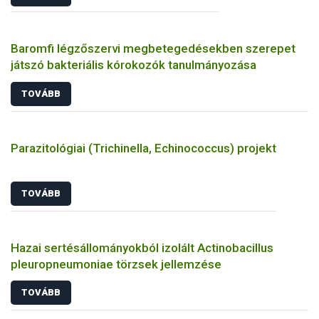
Baromfi légzőszervi megbetegedésekben szerepet
játszó bakteriális kórokozók tanulmányozása
TOVÁBB
Parazitológiai (Trichinella, Echinococcus) projekt
TOVÁBB
Hazai sertésállományokból izolált Actinobacillus
pleuropneumoniae törzsek jellemzése
TOVÁBB