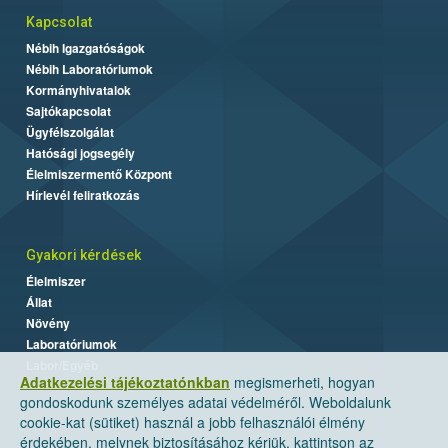
Kapcsolat
Nébih Igazgatóságok
Nébih Laboratóriumok
Kormányhivatalok
Sajtókapcsolat
Ügyfélszolgálat
Hatósági jogsegély
Élelmiszermentő Központ
Hírlevél feliratkozás
Gyakori kérdések
Élelmiszer
Állat
Növény
Laboratóriumok
Labor/Egyéb
Adatkezelési tájékoztatónkban
megismerheti, hogyan
gondoskodunk személyes adatai védelméről. Weboldalunk
cookie-kat (sütiket) használ a jobb felhasználói élmény
érdekében, melynek biztosításához kérjük, kattintson az