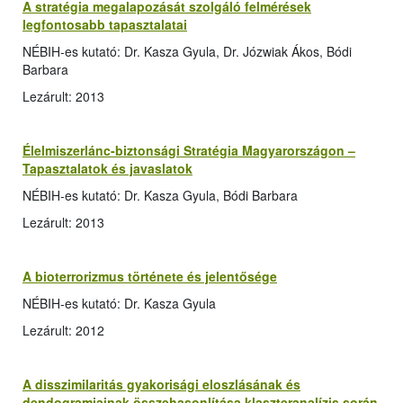
A stratégia megalapozását szolgáló felmérések
legfontosabb tapasztalatai
NÉBIH-es kutató: Dr. Kasza Gyula, Dr. Józwiak Ákos, Bódi
Barbara
Lezárult: 2013
Élelmiszerlánc-biztonsági Stratégia Magyarországon –
Tapasztalatok és javaslatok
NÉBIH-es kutató: Dr. Kasza Gyula, Bódi Barbara
Lezárult: 2013
A bioterrorizmus története és jelentősége
NÉBIH-es kutató: Dr. Kasza Gyula
Lezárult: 2012
A disszimilaritás gyakorisági eloszlásának és
dendogramjainak összehasonlítása klaszteranalízis során,