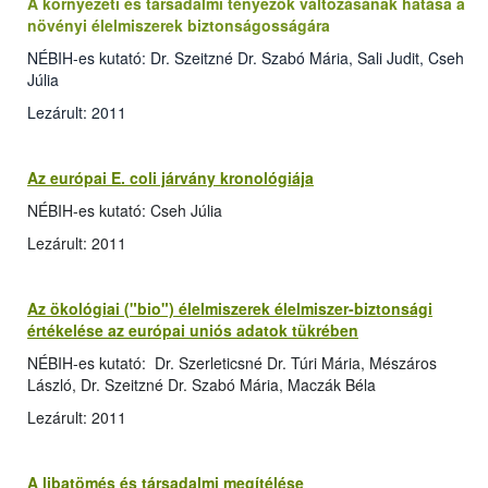
A környezeti és társadalmi tényezők változásának hatása a
növényi élelmiszerek biztonságosságára
NÉBIH-es kutató: Dr. Szeitzné Dr. Szabó Mária, Sali Judit, Cseh
Júlia
Lezárult: 2011
Az európai E. coli járvány kronológiája
NÉBIH-es kutató: Cseh Júlia
Lezárult: 2011
Az ökológiai ("bio") élelmiszerek élelmiszer-biztonsági
értékelése az európai uniós adatok tükrében
NÉBIH-es kutató: Dr. Szerleticsné Dr. Túri Mária, Mészáros
László, Dr. Szeitzné Dr. Szabó Mária, Maczák Béla
Lezárult: 2011
A libatömés és társadalmi megítélése