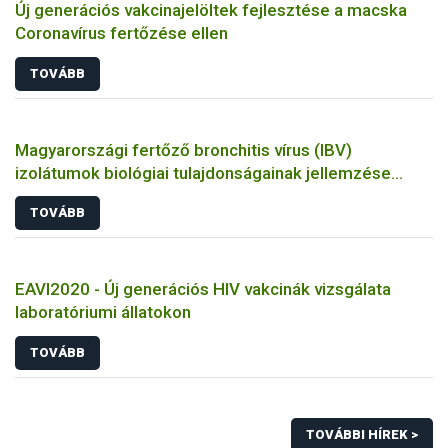
Új generációs vakcinajelöltek fejlesztése a macska
Coronavírus fertőzése ellen
TOVÁBB
Magyarországi fertőző bronchitis vírus (IBV)
izolátumok biológiai tulajdonságainak jellemzése
állatkísérletes és molekuláris biológiai eszközökkel
TOVÁBB
EAVI2020 - Új generációs HIV vakcinák vizsgálata
laboratóriumi állatokon
TOVÁBB
TOVÁBBI HÍREK >