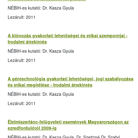
NÉBIH-es kutató: Dr. Kasza Gyula
Lezárult: 2011
A klónozás gyakorlati lehetőségei és etikai szempontjai -
Irodalmi áttekintés
NÉBIH-es kutató: Dr. Kasza Gyula
Lezárult: 2011
A géntechnológia gyakorlati lehetőségei, jogi szabályozása
és etikai megítélése - Irodalmi áttekintés
NÉBIH-es kutató: Dr. Kasza Gyula
Lezárult: 2011
Élelmiszerlánc-felügyeleti események Magyarországon az
ezredfordulótól 2009-ig
NÉBIH-es kutató: Dr. Kasza Gyula, Dr. Szeitzné Dr. Szabó