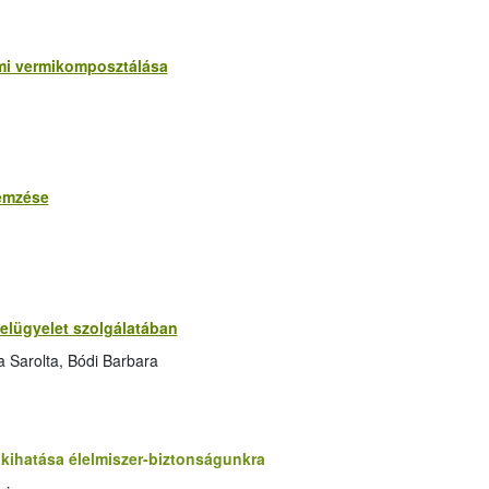
mi vermikomposztálása
lemzése
felügyelet szolgálatában
a Sarolta, Bódi Barbara
kihatása élelmiszer-biztonságunkra