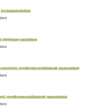
i kockázatészlelése
rbara
i élelmiszer-pazarlásra
rbara
oratóriumi vermikomposztálásának tapasztalatai
rbara
ntű vermikomposztálásának tapasztalatai
rbara