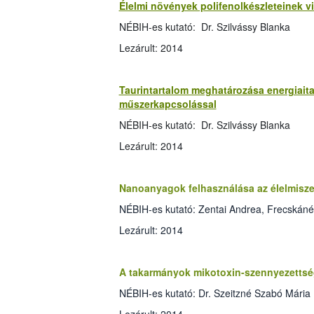
Élelmi növények polifenolkészleteinek 
NÉBIH-es kutató: Dr. Szilvássy Blanka
Lezárult: 2014
Taurintartalom meghatározása energiai
műszerkapcsolással
NÉBIH-es kutató: Dr. Szilvássy Blanka
Lezárult: 2014
Nanoanyagok felhasználása az élelmisz
NÉBIH-es kutató: Zentai Andrea, Frecskáné D
Lezárult: 2014
A takarmányok mikotoxin-szennyezettség
NÉBIH-es kutató: Dr. Szeitzné Szabó Mária