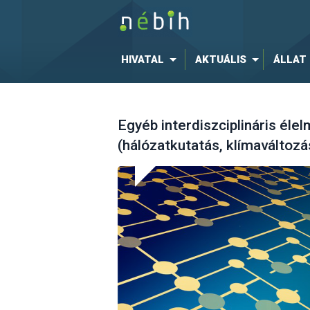
HIVATAL
AKTUÁLIS
ÁLLAT
Egyéb interdiszciplináris éle
(hálózatkutatás, klímaváltozás