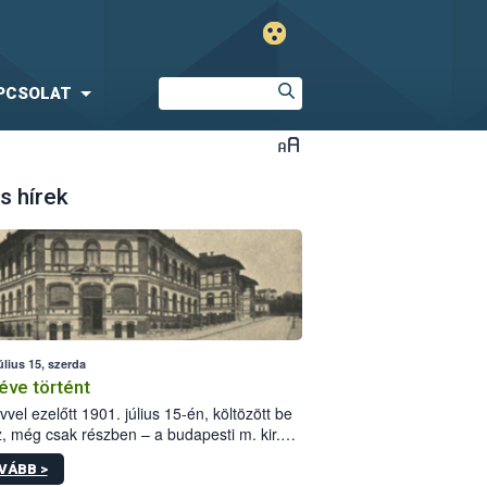
PCSOLAT
s hírek
úlius 15, szerda
éve történt
vvel ezelőtt 1901. július 15-én, költözött be
z, még csak részben – a budapesti m. kir.
i vetőmagvizsgáló állomás a Kis Rókus utca
VÁBB >
ám alatti, Czigler Győző által tervezett új