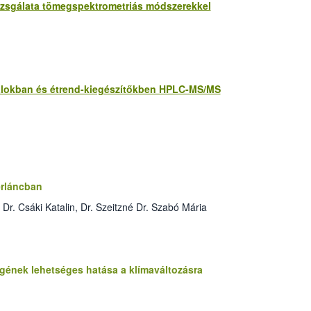
vizsgálata tömegspektrometriás módszerekkel
talokban és étrend-kiegészítőkben HPLC-MS/MS
erláncban
r. Csáki Katalin, Dr. Szeitzné Dr. Szabó Mária
ének lehetséges hatása a klímaváltozásra