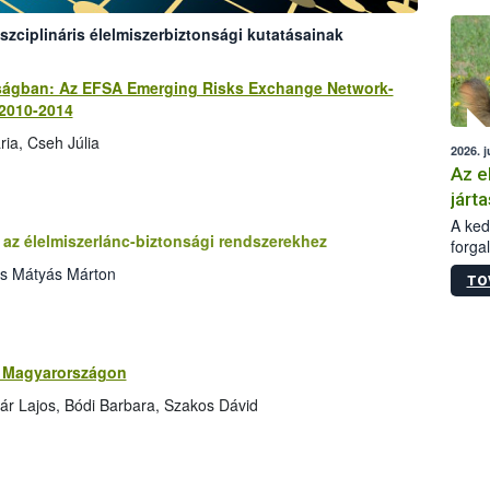
épüle
szciplináris élelmiszerbiztonsági kutatásainak
nságban: Az EFSA Emerging Risks Exchange Network-
 2010-2014
ia, Cseh Júlia
2026. j
Az e
járta
A kedv
az élelmiszerlánc-biztonsági rendszerekhez
forga
Korm.
cs Mátyás Márton
TO
sérül
felme
veszé
Ezen 
vonni
ok Magyarországon
jártas
ár Lajos, Bódi Barbara, Szakos Dávid