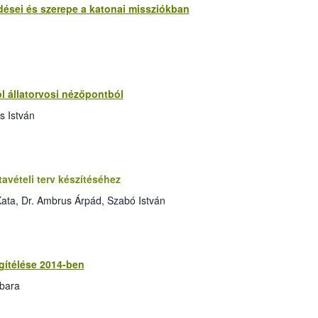
rdései és szerepe a katonai missziókban
ról állatorvosi nézőpontból
s István
avételi terv készítéséhez
ata, Dr. Ambrus Árpád, Szabó István
egítélése 2014-ben
rbara