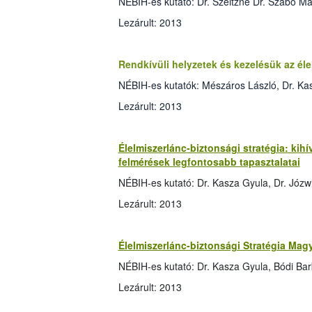
NÉBIH-es kutató: Dr. Szeitzné Dr. Szabó Má
Lezárult: 2013
Rendkívüli helyzetek és kezelésük az él
NÉBIH-es kutatók: Mészáros László, Dr. Kas
Lezárult: 2013
Élelmiszerlánc-biztonsági stratégia: kih
felmérések legfontosabb tapasztalatai
NÉBIH-es kutató: Dr. Kasza Gyula, Dr. Józw
Lezárult: 2013
Élelmiszerlánc-biztonsági Stratégia Mag
NÉBIH-es kutató: Dr. Kasza Gyula, Bódi Ba
Lezárult: 2013