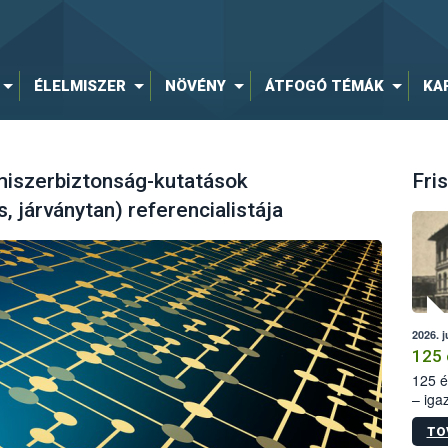
ÉLELMISZER
NÖVÉNY
ÁTFOGÓ TÉMÁK
KA
lmiszerbiztonság-kutatások
Fris
, járványtan) referencialistája
2026. j
125 
125 é
– iga
állam
TO
15. sz