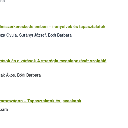
ria
elmiszerkereskedelemben – irányelvek és tapasztalatok
za Gyula, Surányi József, Bódi Barbara
ívások és elvárások A stratégia megalapozását szolgáló
iak Ákos, Bódi Barbara
yarországon – Tapasztalatok és javaslatok
rbara