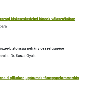
rszági kiskereskedelmi láncok választékában
rbara
lmiszer-biztonság néhány összefüggése
arolta, Dr. Kasza Gyula
vonoid glikokonjugátumok tömegspektrometriás