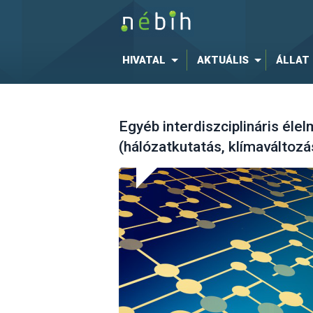
HIVATAL
AKTUÁLIS
ÁLLAT
Egyéb interdiszciplináris éle
(hálózatkutatás, klímaváltozás