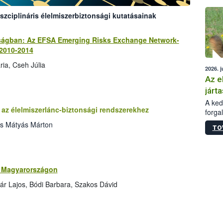
épüle
szciplináris élelmiszerbiztonsági kutatásainak
nságban: Az EFSA Emerging Risks Exchange Network-
 2010-2014
ia, Cseh Júlia
2026. j
Az e
járta
A kedv
az élelmiszerlánc-biztonsági rendszerekhez
forga
Korm.
cs Mátyás Márton
TO
sérül
felme
veszé
Ezen 
vonni
ok Magyarországon
jártas
ár Lajos, Bódi Barbara, Szakos Dávid