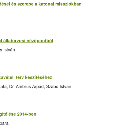
rdései és szerepe a katonai missziókban
ról állatorvosi nézőpontból
s István
avételi terv készítéséhez
ata, Dr. Ambrus Árpád, Szabó István
egítélése 2014-ben
rbara