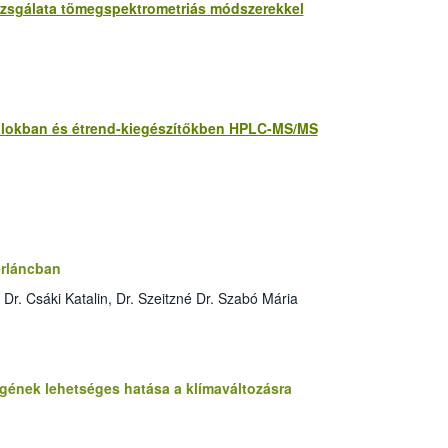
vizsgálata tömegspektrometriás módszerekkel
talokban és étrend-kiegészítőkben HPLC-MS/MS
erláncban
r. Csáki Katalin, Dr. Szeitzné Dr. Szabó Mária
ének lehetséges hatása a klímaváltozásra