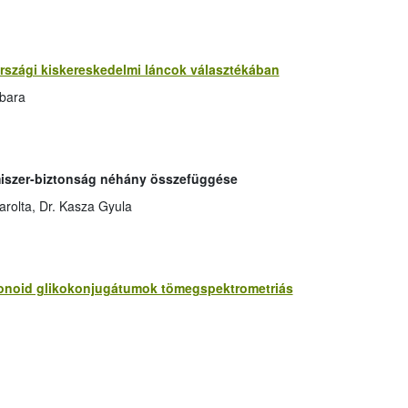
rszági kiskereskedelmi láncok választékában
rbara
lmiszer-biztonság néhány összefüggése
arolta, Dr. Kasza Gyula
vonoid glikokonjugátumok tömegspektrometriás