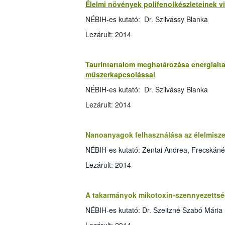
Élelmi növények polifenolkészleteinek 
NÉBIH-es kutató: Dr. Szilvássy Blanka
Lezárult: 2014
Taurintartalom meghatározása energiai
műszerkapcsolással
NÉBIH-es kutató: Dr. Szilvássy Blanka
Lezárult: 2014
Nanoanyagok felhasználása az élelmisz
NÉBIH-es kutató: Zentai Andrea, Frecskáné D
Lezárult: 2014
A takarmányok mikotoxin-szennyezettség
NÉBIH-es kutató: Dr. Szeitzné Szabó Mária