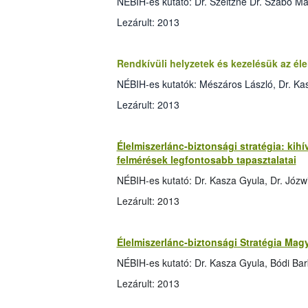
NÉBIH-es kutató: Dr. Szeitzné Dr. Szabó Má
Lezárult: 2013
Rendkívüli helyzetek és kezelésük az él
NÉBIH-es kutatók: Mészáros László, Dr. Kas
Lezárult: 2013
Élelmiszerlánc-biztonsági stratégia: kih
felmérések legfontosabb tapasztalatai
NÉBIH-es kutató: Dr. Kasza Gyula, Dr. Józw
Lezárult: 2013
Élelmiszerlánc-biztonsági Stratégia Mag
NÉBIH-es kutató: Dr. Kasza Gyula, Bódi Ba
Lezárult: 2013