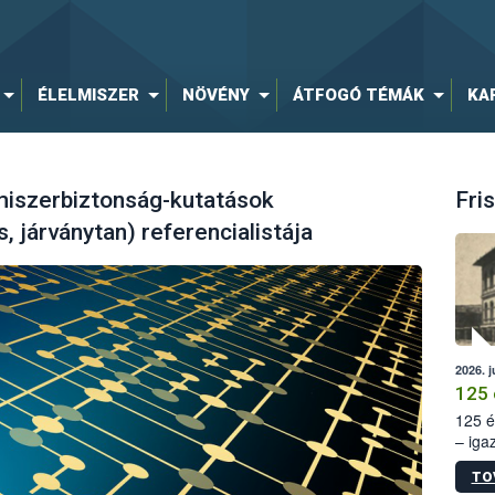
ÉLELMISZER
NÖVÉNY
ÁTFOGÓ TÉMÁK
KA
lmiszerbiztonság-kutatások
Fris
, járványtan) referencialistája
2026. j
125 
125 é
– iga
állam
TO
15. sz