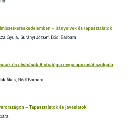
ria
elmiszerkereskedelemben – irányelvek és tapasztalatok
za Gyula, Surányi József, Bódi Barbara
ívások és elvárások A stratégia megalapozását szolgáló
iak Ákos, Bódi Barbara
yarországon – Tapasztalatok és javaslatok
rbara