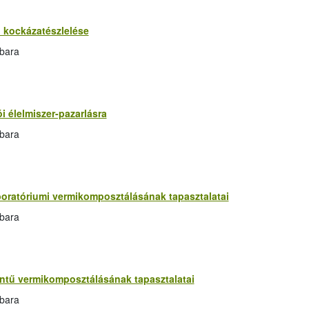
i kockázatészlelése
rbara
i élelmiszer-pazarlásra
rbara
oratóriumi vermikomposztálásának tapasztalatai
rbara
ntű vermikomposztálásának tapasztalatai
rbara