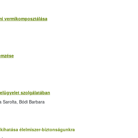
mi vermikomposztálása
lemzése
felügyelet szolgálatában
a Sarolta, Bódi Barbara
kihatása élelmiszer-biztonságunkra