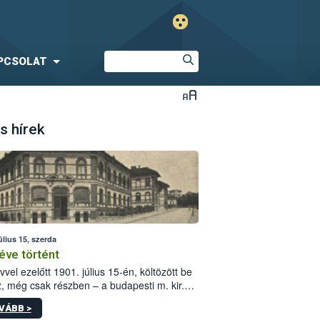
PCSOLAT
s hírek
úlius 15, szerda
éve történt
vvel ezelőtt 1901. július 15-én, költözött be
z, még csak részben – a budapesti m. kir.
i vetőmagvizsgáló állomás a Kis Rókus utca
VÁBB >
ám alatti, Czigler Győző által tervezett új