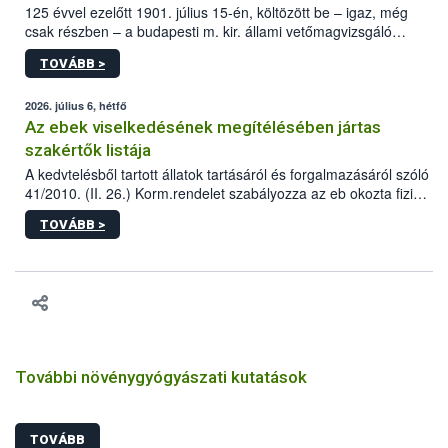
125 évvel ezelőtt 1901. július 15-én, költözött be – igaz, még
csak részben – a budapesti m. kir. állami vetőmagvizsgáló
állomás a Kis Rókus utca 15. szám alatti, Czigler Győző által
TOVÁBB >
tervezett új épületébe.
2026. július 6, hétfő
Az ebek viselkedésének megítélésében jártas
szakértők listája
A kedvtelésből tartott állatok tartásáról és forgalmazásáról szóló
41/2010. (II. 26.) Korm.rendelet szabályozza az eb okozta fizikai
sérülés, illetve ennek veszélye keletkezésekor felmerülő
TOVÁBB >
hatósági feladatokat, valamint a veszélyes eb tartását és annak
engedélyezését. Ezen eljárások során szükség esetén be kell
vonni az ebek viselkedésének megítélésében jártas szakértőt.
További növénygyógyászati kutatások
TOVÁBB