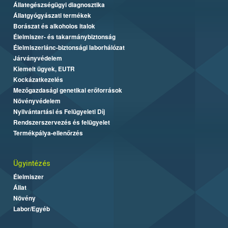
Állategészségügyi diagnosztika
Állatgyógyászati termékek
Borászat és alkoholos italok
Élelmiszer- és takarmánybiztonság
Élelmiszerlánc-biztonsági laborhálózat
Járványvédelem
Kiemelt ügyek, EUTR
Kockázatkezelés
Mezőgazdasági genetikai erőforrások
Növényvédelem
Nyilvántartási és Felügyeleti Díj
Rendszerszervezés és felügyelet
Termékpálya-ellenőrzés
Ügyintézés
Élelmiszer
Állat
Növény
Labor/Egyéb