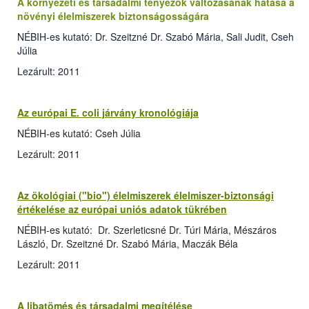
A környezeti és társadalmi tényezők változásának hatása a
növényi élelmiszerek biztonságosságára
NÉBIH-es kutató: Dr. Szeitzné Dr. Szabó Mária, Sali Judit, Cseh
Júlia
Lezárult: 2011
Az európai E. coli járvány kronológiája
NÉBIH-es kutató: Cseh Júlia
Lezárult: 2011
Az ökológiai ("bio") élelmiszerek élelmiszer-biztonsági
értékelése az európai uniós adatok tükrében
NÉBIH-es kutató: Dr. Szerleticsné Dr. Túri Mária, Mészáros
László, Dr. Szeitzné Dr. Szabó Mária, Maczák Béla
Lezárult: 2011
A libatömés és társadalmi megítélése