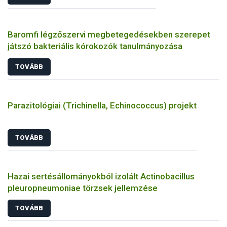
Baromfi légzőszervi megbetegedésekben szerepet
játszó bakteriális kórokozók tanulmányozása
TOVÁBB
Parazitológiai (Trichinella, Echinococcus) projekt
TOVÁBB
Hazai sertésállományokból izolált Actinobacillus
pleuropneumoniae törzsek jellemzése
TOVÁBB