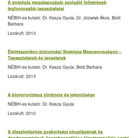
A stratégia megalapozását szolgáló felmérések
legfontosabb tapasztalatai
NÉBIH-es kutató: Dr. Kasza Gyula, Dr. Józwiak Ákos, Bódi
Barbara
Lezárult: 2013
Élelmiszerlánc-biztonsági Stratégia Magyarországon –
Tapasztalatok és javaslatok
NÉBIH-es kutató: Dr. Kasza Gyula, Bódi Barbara
Lezárult: 2013
A bioterrorizmus története és jelentősége
NÉBIH-es kutató: Dr. Kasza Gyula
Lezárult: 2012
A disszimilaritás gyakorisági eloszlásának és
dendogramjainak összehasonlítása klaszteranalízis során,