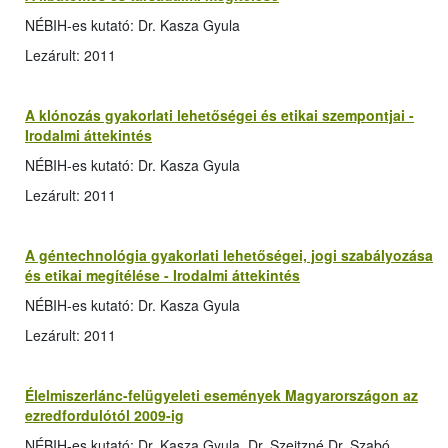
NÉBIH-es kutató: Dr. Kasza Gyula
Lezárult: 2011
A klónozás gyakorlati lehetőségei és etikai szempontjai -
Irodalmi áttekintés
NÉBIH-es kutató: Dr. Kasza Gyula
Lezárult: 2011
A géntechnológia gyakorlati lehetőségei, jogi szabályozása
és etikai megítélése - Irodalmi áttekintés
NÉBIH-es kutató: Dr. Kasza Gyula
Lezárult: 2011
Élelmiszerlánc-felügyeleti események Magyarországon az
ezredfordulótól 2009-ig
NÉBIH-es kutató: Dr. Kasza Gyula, Dr. Szeitzné Dr. Szabó