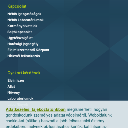
Kapcsolat
Nébih Igazgatóságok
Nébih Laboratóriumok
Kormányhivatalok
Sajtókapcsolat
Ügyfélszolgálat
Hatósági jogsegély
Élelmiszermentő Központ
Hírlevél feliratkozás
Gyakori kérdések
Élelmiszer
Állat
Növény
Laboratóriumok
Labor/Egyéb
Adatkezelési tájékoztatónkban
megismerheti, hogyan
gondoskodunk személyes adatai védelméről. Weboldalunk
cookie-kat (sütiket) használ a jobb felhasználói élmény
érdekében, melynek biztosításához kérjük, kattintson az