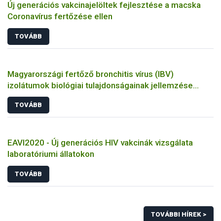
Új generációs vakcinajelöltek fejlesztése a macska
Coronavírus fertőzése ellen
TOVÁBB
Magyarországi fertőző bronchitis vírus (IBV)
izolátumok biológiai tulajdonságainak jellemzése
állatkísérletes és molekuláris biológiai eszközökkel
TOVÁBB
EAVI2020 - Új generációs HIV vakcinák vizsgálata
laboratóriumi állatokon
TOVÁBB
TOVÁBBI HÍREK >