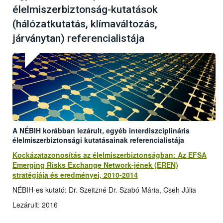
élelmiszerbiztonság-kutatások
(hálózatkutatás, klímaváltozás,
járványtan) referencialistája
A NÉBIH korábban lezárult, egyéb interdiszciplináris
élelmiszerbiztonsági kutatásainak referencialistája
Kockázatazonosítás az élelmiszerbiztonságban: Az EFSA
Emerging Risks Exchange Network-jének (EREN)
stratégiája és eredményei, 2010-2014
NÉBIH-es kutató: Dr. Szeitzné Dr. Szabó Mária, Cseh Júlia
Lezárult: 2016