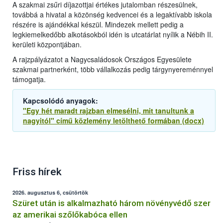
A szakmai zsűri díjazottjai értékes jutalomban részesülnek,
továbbá a hivatal a közönség kedvencei és a legaktívabb iskola
részére is ajándékkal készül. Mindezek mellett pedig a
legkiemelkedőbb alkotásokból idén is utcatárlat nyílik a Nébih II.
kerületi központjában.
A rajzpályázatot a Nagycsaládosok Országos Egyesülete
szakmai partnerként, több vállalkozás pedig tárgynyereménnyel
támogatja.
Kapcsolódó anyagok:
"Egy hét maradt rajzban elmesélni, mit tanultunk a
nagyitól" című közlemény letölthető formában (docx)
Friss hírek
2026. augusztus 6, csütörtök
Szüret után is alkalmazható három növényvédő szer
az amerikai szőlőkabóca ellen