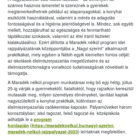
számos hasznos ismeretet is szereznek a gyerekek:
megismerkedhetnek például az alapanyagokkal, a konyhai
eszközök használatával, valamint a mérés és adagolás
fontosságával és a higiénia jelentőségével is. Mindez, sok egyéb
mellett, hozzájárulhat az egészséges és fenntartható
táplálkozási szokások, valamint az étel iránti tisztelet
kialakulásához. Ezért állította a Maradék nélkül program idei
rajzpályázatának középpontjába a „Nagyi szerint” alkalmazott
praktikákat, mely egyben a Nébih egyik kiemelten fontos célját:
az iskolások élelmiszerpazarlás megelőzésére és az
élelmiszerbiztonságra vonatkozó tudatosságának növelését is
támogatja.
A Maradék nélkül program munkatársai még bő egy hétig, július
25-ig várják a gyermekektől, fiataltoktól, hogy rajzaikon keresztül
mutassák meg, milyen személyes élményeket, tanítást kaptak
nagyszüleiktől a konyhai praktikák, különösen az
élelmiszerpazarlás csökkentése kapcsán. Pályaműveiket három
korosztályban: alsó tagozat, felső tagozat és középiskola
adhatják le a
program
honlapján
(
https://maradeknelkul.hu/nagyi-szerint-
maradek-nelkul-rajzpalyazat-2023
) leírtaknak megfelelően.