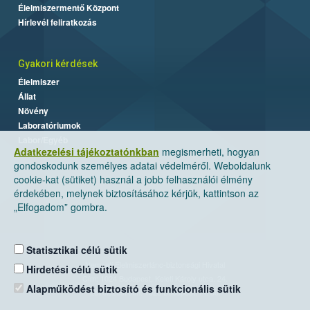
Élelmiszermentő Központ
Hírlevél feliratkozás
Gyakori kérdések
Élelmiszer
Állat
Növény
Laboratóriumok
Labor/Egyéb
Adatkezelési tájékoztatónkban
megismerheti, hogyan
gondoskodunk személyes adatai védelméről. Weboldalunk
cookie-kat (sütiket) használ a jobb felhasználói élmény
érdekében, melynek biztosításához kérjük, kattintson az
„Elfogadom” gombra.
Statisztikai célú sütik
Nemzeti Élelmiszerlánc-biztonsági Hivatal
Hirdetési célú sütik
Cím: 1024 Budapest, Keleti Károly utca. 24.
Alapműködést biztosító és funkcionális sütik
Levelezési cím: 1525 Budapest. Pf. 30.