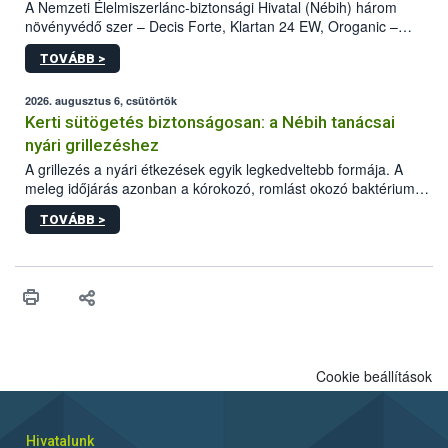
A Nemzeti Élelmiszerlánc-biztonsági Hivatal (Nébih) három
növényvédő szer – Decis Forte, Klartan 24 EW, Oroganic –
engedélyokiratát módosította, így azok a szüretet követően,
TOVÁBB >
egészen a vesszőérettség (BBCH 91) stádiumáig
felhasználhatóak a szőlőben. A kiterjesztések célja, hogy a korai
érésű szőlőkben is legyen lehetőség a károsító elleni további
2026. augusztus 6, csütörtök
védekezésre. Az Oroganic készítmény kis kiszerelésben kiskerti
Kerti sütögetés biztonságosan: a Nébih tanácsai
felhasználók számára is elérhető és ökológiai termesztésben is
nyári grillezéshez
engedélyezett.
A grillezés a nyári étkezések egyik legkedveltebb formája. A
meleg időjárás azonban a kórokozó, romlást okozó baktériumok
gyorsabb szaporodásának is kedvez. A szabadtéri sütögetés
TOVÁBB >
ezért nem csupán a megfelelő sütési technikáról szól: legalább
ilyen fontos az alapanyagok biztonságos kezelése, az alapvető
higiéniai szabályok betartása, a megfelelő hőkezelés, valamint a
maradékok szakszerű tárolása. A Nemzeti Élelmiszerlánc-
biztonsági Hivatal (Nébih) Oktatási Programja összegyűjtötte a
biztonságos grillezés legfontosabb tudnivalóit.
Cookie beállítások
Hivatalunk