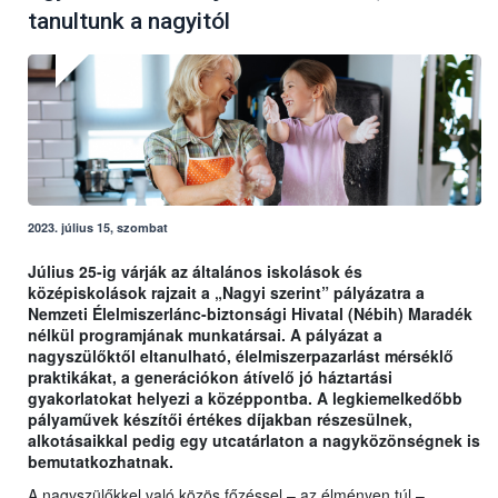
tanultunk a nagyitól
2023. július 15, szombat
Július 25-ig várják az általános iskolások és
középiskolások rajzait a „Nagyi szerint” pályázatra a
Nemzeti Élelmiszerlánc-biztonsági Hivatal (Nébih) Maradék
nélkül programjának munkatársai. A pályázat a
nagyszülőktől eltanulható, élelmiszerpazarlást mérséklő
praktikákat, a generációkon átívelő jó háztartási
gyakorlatokat helyezi a középpontba. A legkiemelkedőbb
pályaművek készítői értékes díjakban részesülnek,
alkotásaikkal pedig egy utcatárlaton a nagyközönségnek is
bemutatkozhatnak.
A nagyszülőkkel való közös főzéssel – az élményen túl –