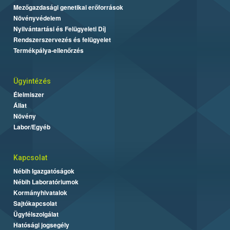
Mezőgazdasági genetikai erőforrások
Növényvédelem
Nyilvántartási és Felügyeleti Díj
Rendszerszervezés és felügyelet
Termékpálya-ellenőrzés
Ügyintézés
Élelmiszer
Állat
Növény
Labor/Egyéb
Kapcsolat
Nébih Igazgatóságok
Nébih Laboratóriumok
Kormányhivatalok
Sajtókapcsolat
Ügyfélszolgálat
Hatósági jogsegély