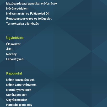
Mezőgazdasági genetikai erőforrások
Növényvédelem
Nyilvántartási és Felügyeleti Díj
Rendszerszervezés és felügyelet
Termékpálya-ellenőrzés
Ügyintézés
Élelmiszer
Állat
Növény
Labor/Egyéb
Kapcsolat
Nébih Igazgatóságok
Nébih Laboratóriumok
Kormányhivatalok
Sajtókapcsolat
Ügyfélszolgálat
Hatósági jogsegély