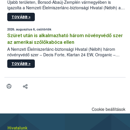
Újabb területen, Borsod-Abaúj-Zemplén vármegyében is
igazolta a Nemzeti Élelmiszerlánc-biztonsági Hivatal (Nébih) a
kőrisrontó karcsúdíszbogár (Agrilus planipennis) jelenlétét. A
TOVÁBB >
kártevőt nem csak színcsapdában találták meg, de már fertőzött
fában is azonosították. A növényvédelmi szakemberek folytatják
az intenzív felderítést, emellett az intézkedéseket a szlovák
2026. augusztus 6, csütörtök
hatósággal is összehangolják a terjedés megállítása érdekében.
Szüret után is alkalmazható három növényvédő szer
az amerikai szőlőkabóca ellen
A Nemzeti Élelmiszerlánc-biztonsági Hivatal (Nébih) három
növényvédő szer – Decis Forte, Klartan 24 EW, Oroganic –
engedélyokiratát módosította, így azok a szüretet követően,
TOVÁBB >
egészen a vesszőérettség (BBCH 91) stádiumáig
felhasználhatóak a szőlőben. A kiterjesztések célja, hogy a korai
érésű szőlőkben is legyen lehetőség a károsító elleni további
védekezésre. Az Oroganic készítmény kis kiszerelésben kiskerti
felhasználók számára is elérhető és ökológiai termesztésben is
engedélyezett.
Cookie beállítások
Hivatalunk