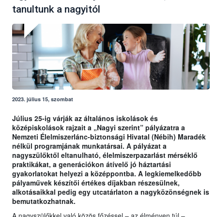
tanultunk a nagyitól
2023. július 15, szombat
Július 25-ig várják az általános iskolások és
középiskolások rajzait a „Nagyi szerint” pályázatra a
Nemzeti Élelmiszerlánc-biztonsági Hivatal (Nébih) Maradék
nélkül programjának munkatársai. A pályázat a
nagyszülőktől eltanulható, élelmiszerpazarlást mérséklő
praktikákat, a generációkon átívelő jó háztartási
gyakorlatokat helyezi a középpontba. A legkiemelkedőbb
pályaművek készítői értékes díjakban részesülnek,
alkotásaikkal pedig egy utcatárlaton a nagyközönségnek is
bemutatkozhatnak.
A nagyszülőkkel való közös főzéssel – az élményen túl –