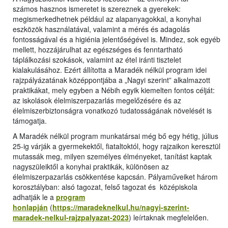
számos hasznos ismeretet is szereznek a gyerekek:
megismerkedhetnek például az alapanyagokkal, a konyhai
eszközök használatával, valamint a mérés és adagolás
fontosságával és a higiénia jelentőségével is. Mindez, sok egyéb
mellett, hozzájárulhat az egészséges és fenntartható
táplálkozási szokások, valamint az étel iránti tisztelet
kialakulásához. Ezért állította a Maradék nélkül program idei
rajzpályázatának középpontjába a „Nagyi szerint” alkalmazott
praktikákat, mely egyben a Nébih egyik kiemelten fontos célját:
az iskolások élelmiszerpazarlás megelőzésére és az
élelmiszerbiztonságra vonatkozó tudatosságának növelését is
támogatja.
A Maradék nélkül program munkatársai még bő egy hétig, július
25-ig várják a gyermekektől, fiataltoktól, hogy rajzaikon keresztül
mutassák meg, milyen személyes élményeket, tanítást kaptak
nagyszüleiktől a konyhai praktikák, különösen az
élelmiszerpazarlás csökkentése kapcsán. Pályaműveiket három
korosztályban: alsó tagozat, felső tagozat és középiskola
adhatják le a
program
honlapján
(
https://maradeknelkul.hu/nagyi-szerint-
maradek-nelkul-rajzpalyazat-2023
) leírtaknak megfelelően.