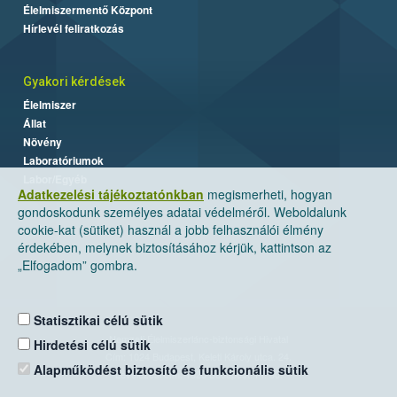
Élelmiszermentő Központ
Hírlevél feliratkozás
Gyakori kérdések
Élelmiszer
Állat
Növény
Laboratóriumok
Labor/Egyéb
Adatkezelési tájékoztatónkban
megismerheti, hogyan
gondoskodunk személyes adatai védelméről. Weboldalunk
cookie-kat (sütiket) használ a jobb felhasználói élmény
érdekében, melynek biztosításához kérjük, kattintson az
„Elfogadom” gombra.
Statisztikai célú sütik
Nemzeti Élelmiszerlánc-biztonsági Hivatal
Hirdetési célú sütik
Cím: 1024 Budapest, Keleti Károly utca. 24.
Alapműködést biztosító és funkcionális sütik
Levelezési cím: 1525 Budapest. Pf. 30.