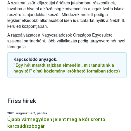
A szakmai zsűri díjazottjai értékes jutalomban részesülnek,
továbbá a hivatal a közönség kedvencei és a legaktívabb iskola
részére is ajándékkal készül. Mindezek mellett pedig a
legkiemelkedőbb alkotásokból idén is utcatárlat nyílik a Nébih II.
kerületi központjában.
A rajzpályázatot a Nagycsaládosok Országos Egyesülete
szakmai partnerként, több vállalkozás pedig tárgynyereménnyel
támogatja.
Kapcsolódó anyagok:
"Egy hét maradt rajzban elmesélni, mit tanultunk a
nagyitól" című közlemény letölthető formában (docx)
Friss hírek
2026. augusztus 7, péntek
Újabb vármegyében jelent meg a kőrisrontó
karcsúdíszbogár