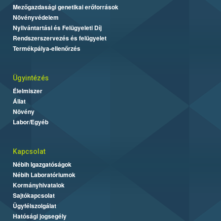
Mezőgazdasági genetikai erőforrások
Növényvédelem
Nyilvántartási és Felügyeleti Díj
Rendszerszervezés és felügyelet
Termékpálya-ellenőrzés
Ügyintézés
Élelmiszer
Állat
Növény
Labor/Egyéb
Kapcsolat
Nébih Igazgatóságok
Nébih Laboratóriumok
Kormányhivatalok
Sajtókapcsolat
Ügyfélszolgálat
Hatósági jogsegély