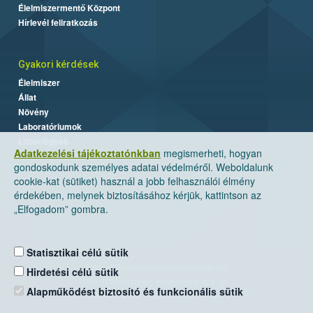
Élelmiszermentő Központ
Hírlevél feliratkozás
Gyakori kérdések
Élelmiszer
Állat
Növény
Laboratóriumok
Labor/Egyéb
Adatkezelési tájékoztatónkban
megismerheti, hogyan
gondoskodunk személyes adatai védelméről. Weboldalunk
cookie-kat (sütiket) használ a jobb felhasználói élmény
érdekében, melynek biztosításához kérjük, kattintson az
„Elfogadom” gombra.
Statisztikai célú sütik
Nemzeti Élelmiszerlánc-biztonsági Hivatal
Hirdetési célú sütik
Cím: 1024 Budapest, Keleti Károly utca. 24.
Alapműködést biztosító és funkcionális sütik
Levelezési cím: 1525 Budapest. Pf. 30.