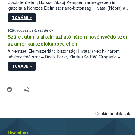
Újabb területen, Borsod-Abaúj-Zemplén vármegyében is
igazolta a Nemzeti Élelmiszerlánc-biztonsági Hivatal (Nébih) a
kőrisrontó karcsúdíszbogár (Agrilus planipennis) jelenlétét. A
TOVÁBB >
kártevőt nem csak színcsapdában találták meg, de már fertőzött
fában is azonosították. A növényvédelmi szakemberek folytatják
az intenzív felderítést, emellett az intézkedéseket a szlovák
2026. augusztus 6, csütörtök
hatósággal is összehangolják a terjedés megállítása érdekében.
Szüret után is alkalmazható három növényvédő szer
az amerikai szőlőkabóca ellen
A Nemzeti Élelmiszerlánc-biztonsági Hivatal (Nébih) három
növényvédő szer – Decis Forte, Klartan 24 EW, Oroganic –
engedélyokiratát módosította, így azok a szüretet követően,
TOVÁBB >
egészen a vesszőérettség (BBCH 91) stádiumáig
felhasználhatóak a szőlőben. A kiterjesztések célja, hogy a korai
érésű szőlőkben is legyen lehetőség a károsító elleni további
védekezésre. Az Oroganic készítmény kis kiszerelésben kiskerti
felhasználók számára is elérhető és ökológiai termesztésben is
engedélyezett.
Cookie beállítások
Hivatalunk