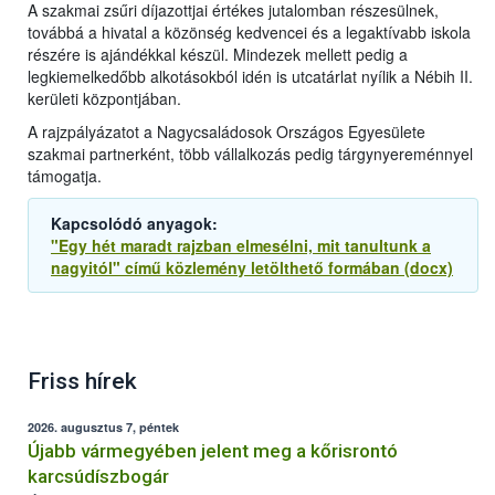
A szakmai zsűri díjazottjai értékes jutalomban részesülnek,
továbbá a hivatal a közönség kedvencei és a legaktívabb iskola
részére is ajándékkal készül. Mindezek mellett pedig a
legkiemelkedőbb alkotásokból idén is utcatárlat nyílik a Nébih II.
kerületi központjában.
A rajzpályázatot a Nagycsaládosok Országos Egyesülete
szakmai partnerként, több vállalkozás pedig tárgynyereménnyel
támogatja.
Kapcsolódó anyagok:
"Egy hét maradt rajzban elmesélni, mit tanultunk a
nagyitól" című közlemény letölthető formában (docx)
Friss hírek
2026. augusztus 7, péntek
Újabb vármegyében jelent meg a kőrisrontó
karcsúdíszbogár