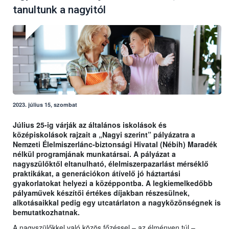
tanultunk a nagyitól
2023. július 15, szombat
Július 25-ig várják az általános iskolások és
középiskolások rajzait a „Nagyi szerint” pályázatra a
Nemzeti Élelmiszerlánc-biztonsági Hivatal (Nébih) Maradék
nélkül programjának munkatársai. A pályázat a
nagyszülőktől eltanulható, élelmiszerpazarlást mérséklő
praktikákat, a generációkon átívelő jó háztartási
gyakorlatokat helyezi a középpontba. A legkiemelkedőbb
pályaművek készítői értékes díjakban részesülnek,
alkotásaikkal pedig egy utcatárlaton a nagyközönségnek is
bemutatkozhatnak.
A nagyszülőkkel való közös főzéssel – az élményen túl –