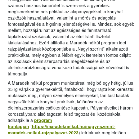
számos hasznos ismeretet is szereznek a gyerekek:
megismerkedhetnek például az alapanyagokkal, a konyhai
eszközök használatával, valamint a mérés és adagolás
fontosságával és a higiénia jelentőségével is. Mindez, sok egyéb
mellett, hozzájárulhat az egészséges és fenntartható
táplálkozási szokások, valamint az étel iránti tisztelet
kialakulásához. Ezért állította a Maradék nélkül program idei
rajzpályázatának középpontjába a „Nagyi szerint” alkalmazott
praktikákat, mely egyben a Nébih egyik kiemelten fontos célját:
az iskolások élelmiszerpazarlás megelőzésére és az
élelmiszerbiztonságra vonatkozó tudatosságának növelését is
támogatja.
A Maradék nélkül program munkatársai még bő egy hétig, július
25-ig várják a gyermekektől, fiataltoktól, hogy rajzaikon keresztül
mutassák meg, milyen személyes élményeket, tanítást kaptak
nagyszüleiktől a konyhai praktikák, különösen az
élelmiszerpazarlás csökkentése kapcsán. Pályaműveiket három
korosztályban: alsó tagozat, felső tagozat és középiskola
adhatják le a
program
honlapján
(
https://maradeknelkul.hu/nagyi-szerint-
maradek-nelkul-rajzpalyazat-2023
) leírtaknak megfelelően.