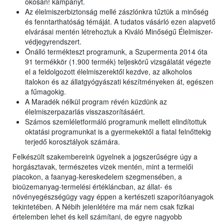
okosan! kampányt.
Az élelmiszerbiztonság mellé zászlónkra tűztük a minőség
és fenntarthatóság témáját. A tudatos vásárló ezen alapvető
elvárásai mentén létrehoztuk a Kiváló Minőségű Élelmiszer-
védjegyrendszert.
Önálló termékteszt programunk, a Szupermenta 2014 óta
91 termékkör (1.900 termék) teljeskörű vizsgálatát végezte
el a feldolgozott élelmiszerektől kezdve, az alkoholos
italokon és az állatgyógyászati készítményeken át, egészen
a fűmagokig.
A Maradék nélkül program révén küzdünk az
élelmiszerpazarlás visszaszorításáért.
Számos szemléletformáló programunk mellett elindítottuk
oktatási programunkat is a gyermekektől a fiatal felnőttekig
terjedő korosztályok számára.
Felkészült szakembereink ügyelnek a jogszerűségre úgy a
horgásztavak, természetes vizek mentén, mint a termelői
piacokon, a faanyag-kereskedelem szegmensében, a
bioüzemanyag-termelési értékláncban, az állat- és
növényegészségügy vagy éppen a kertészeti szaporítóanyagok
tekintetében. A Nébih jelenlétére ma már nem csak fizikai
értelemben lehet és kell számítani, de egyre nagyobb