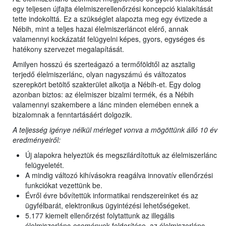
egy teljesen újfajta élelmiszerellenőrzési koncepció kialakítását
tette indokolttá. Ez a szükséglet alapozta meg egy évtizede a
Nébih, mint a teljes hazai élelmiszerláncot elérő, annak
valamennyi kockázatát felügyelni képes, gyors, egységes és
hatékony szervezet megalapítását.
Amilyen hosszú és szerteágazó a termőföldtől az asztalig
terjedő élelmiszerlánc, olyan nagyszámú és változatos
szerepkört betöltő szakterület alkotja a Nébih-et. Egy dolog
azonban biztos: az élelmiszer bizalmi termék, és a Nébih
valamennyi szakembere a lánc minden elemében ennek a
bizalomnak a fenntartásáért dolgozik.
A teljesség igénye nélkül mérleget vonva a mögöttünk álló 10 év
eredményeiről:
Új alapokra helyeztük és megszilárdítottuk az élelmiszerlánc
felügyeletét.
A mindig változó kihívásokra reagálva innovatív ellenőrzési
funkciókat vezettünk be.
Évről évre bővítettük informatikai rendszereinket és az
ügyfélbarát, elektronikus ügyintézési lehetőségeket.
5.177 kiemelt ellenőrzést folytattunk az illegális
élelmiszerlánc-események felderítése, az élelmiszerlánc-