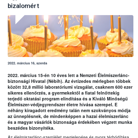
bizalomért
2022. március 16, szerda
2022. március 15-én 10 éves lett a Nemzeti Élelmiszerlánc-
biztonsági Hivatal (Nébih). Az évtizedes mérlegben többek
között 32,8 millió laboratóriumi vizsgálat, csaknem 600 ezer
sikeres ellenőrzés, a gyermekektől a fiatal felnőttekig
terjedő oktatási program elindítása és a Kiváló Minőségű
Élelmiszer-védjegyrendszer életre hívása szerepel. E
néhány kiragadott eredmény talán nem szokványos módja
az ünneplésnek, de mindenképpen a hazai élelmiszerlánc
és a magyar vásárlók biztonsága érdekében végzett munka
beszédes bizonyítéka.
Az élelmiszerlánc-szemlélet megjelenése és gyors térhódítása