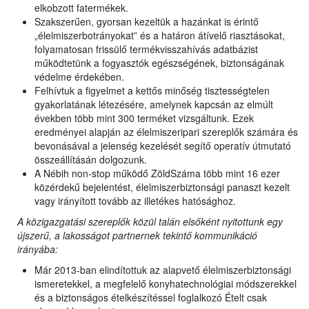
elkobzott fatermékek.
Szakszerűen, gyorsan kezeltük a hazánkat is érintő
„élelmiszerbotrányokat” és a határon átívelő riasztásokat,
folyamatosan frissülő termékvisszahívás adatbázist
működtetünk a fogyasztók egészségének, biztonságának
védelme érdekében.
Felhívtuk a figyelmet a kettős minőség tisztességtelen
gyakorlatának létezésére, amelynek kapcsán az elmúlt
években több mint 300 terméket vizsgáltunk. Ezek
eredményei alapján az élelmiszeripari szereplők számára és
bevonásával a jelenség kezelését segítő operatív útmutató
összeállításán dolgozunk.
A Nébih non-stop működő ZöldSzáma több mint 16 ezer
közérdekű bejelentést, élelmiszerbiztonsági panaszt kezelt
vagy irányított tovább az illetékes hatósághoz.
A közigazgatási szereplők közül talán elsőként nyitottunk egy
újszerű, a lakosságot partnernek tekintő kommunikáció
irányába:
Már 2013-ban elindítottuk az alapvető élelmiszerbiztonsági
ismeretekkel, a megfelelő konyhatechnológiai módszerekkel
és a biztonságos ételkészítéssel foglalkozó Ételt csak