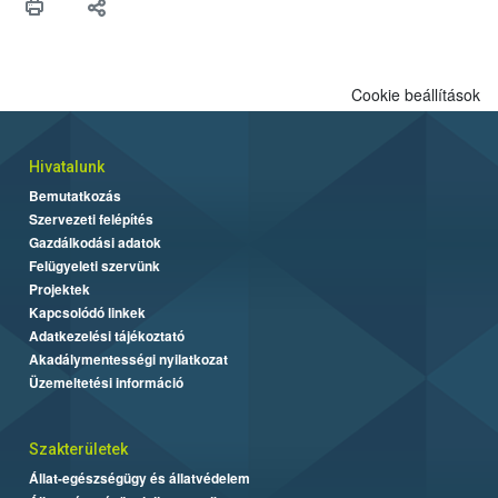
felhasználók számára is elérhető és ökológiai termesztésben is
engedélyezett.
Cookie beállítások
Hivatalunk
Bemutatkozás
Szervezeti felépítés
Gazdálkodási adatok
Felügyeleti szervünk
Projektek
Kapcsolódó linkek
Adatkezelési tájékoztató
Akadálymentességi nyilatkozat
Üzemeltetési információ
Szakterületek
Állat-egészségügy és állatvédelem