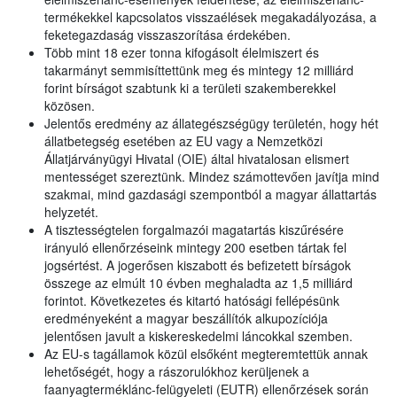
termékekkel kapcsolatos visszaélések megakadályozása, a
feketegazdaság visszaszorítása érdekében.
Több mint 18 ezer tonna kifogásolt élelmiszert és
takarmányt semmisíttettünk meg és mintegy 12 milliárd
forint bírságot szabtunk ki a területi szakemberekkel
közösen.
Jelentős eredmény az állategészségügy területén, hogy hét
állatbetegség esetében az EU vagy a Nemzetközi
Állatjárványügyi Hivatal (OIE) által hivatalosan elismert
mentességet szereztünk. Mindez számottevően javítja mind
szakmai, mind gazdasági szempontból a magyar állattartás
helyzetét.
A tisztességtelen forgalmazói magatartás kiszűrésére
irányuló ellenőrzéseink mintegy 200 esetben tártak fel
jogsértést. A jogerősen kiszabott és befizetett bírságok
összege az elmúlt 10 évben meghaladta az 1,5 milliárd
forintot. Következetes és kitartó hatósági fellépésünk
eredményeként a magyar beszállítók alkupozíciója
jelentősen javult a kiskereskedelmi láncokkal szemben.
Az EU-s tagállamok közül elsőként megteremtettük annak
lehetőségét, hogy a rászorulókhoz kerüljenek a
faanyagterméklánc-felügyeleti (EUTR) ellenőrzések során