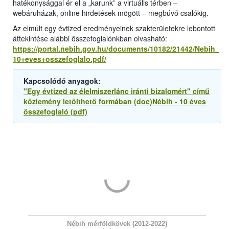
hatékonysággal ér el a „karunk” a virtuális térben –
webáruházak, online hirdetések mögött – megbúvó csalókig.
Az elmúlt egy évtized eredményeinek szakterületekre lebontott
áttekintése alábbi összefoglalónkban olvasható:
https://portal.nebih.gov.hu/documents/10182/21442/Nebih_
10+eves+osszefoglalo.pdf/
Kapcsolódó anyagok:
"Egy évtized az élelmiszerlánc iránti bizalomért" című
közlemény letölthető formában (doc)
Nébih - 10 éves
összefoglaló (pdf)
Nébih mérföldkövek (2012-2022)