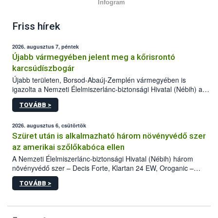
Infogram
Friss hírek
2026. augusztus 7, péntek
Újabb vármegyében jelent meg a kőrisrontó
karcsúdíszbogár
Újabb területen, Borsod-Abaúj-Zemplén vármegyében is
igazolta a Nemzeti Élelmiszerlánc-biztonsági Hivatal (Nébih) a
kőrisrontó karcsúdíszbogár (Agrilus planipennis) jelenlétét. A
TOVÁBB >
kártevőt nem csak színcsapdában találták meg, de már fertőzött
fában is azonosították. A növényvédelmi szakemberek folytatják
az intenzív felderítést, emellett az intézkedéseket a szlovák
2026. augusztus 6, csütörtök
hatósággal is összehangolják a terjedés megállítása érdekében.
Szüret után is alkalmazható három növényvédő szer
az amerikai szőlőkabóca ellen
A Nemzeti Élelmiszerlánc-biztonsági Hivatal (Nébih) három
növényvédő szer – Decis Forte, Klartan 24 EW, Oroganic –
engedélyokiratát módosította, így azok a szüretet követően,
TOVÁBB >
egészen a vesszőérettség (BBCH 91) stádiumáig
felhasználhatóak a szőlőben. A kiterjesztések célja, hogy a korai
érésű szőlőkben is legyen lehetőség a károsító elleni további
védekezésre. Az Oroganic készítmény kis kiszerelésben kiskerti