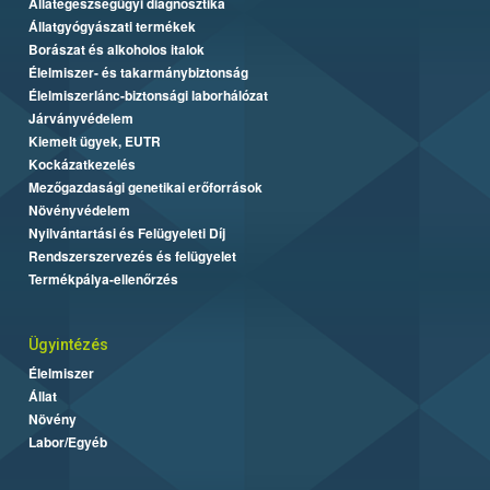
Állategészségügyi diagnosztika
Állatgyógyászati termékek
Borászat és alkoholos italok
Élelmiszer- és takarmánybiztonság
Élelmiszerlánc-biztonsági laborhálózat
Járványvédelem
Kiemelt ügyek, EUTR
Kockázatkezelés
Mezőgazdasági genetikai erőforrások
Növényvédelem
Nyilvántartási és Felügyeleti Díj
Rendszerszervezés és felügyelet
Termékpálya-ellenőrzés
Ügyintézés
Élelmiszer
Állat
Növény
Labor/Egyéb