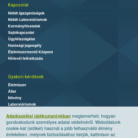
Kapcsolat
Nébih Igazgatóságok
Nébih Laboratóriumok
Kormányhivatalok
Sajtókapcsolat
Ügyfélszolgálat
Hatósági jogsegély
Élelmiszermentő Központ
Hírlevél feliratkozás
Gyakori kérdések
Élelmiszer
Állat
Növény
Laboratóriumok
Labor/Egyéb
Adatkezelési tájékoztatónkban
megismerheti, hogyan
gondoskodunk személyes adatai védelméről. Weboldalunk
cookie-kat (sütiket) használ a jobb felhasználói élmény
érdekében, melynek biztosításához kérjük, kattintson az