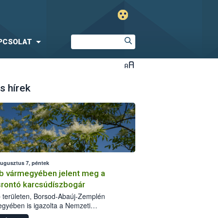
PCSOLAT
s hírek
augusztus 7, péntek
b vármegyében jelent meg a
srontó karcsúdíszbogár
 területen, Borsod-Abaúj-Zemplén
gyében is igazolta a Nemzeti
iszerlánc-biztonsági Hivatal (Nébih) a