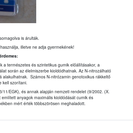
omagolva is árulták.
 használja, illetve ne adja gyermekének!
 érdemes:
 a természetes és szintetikus gumik előállításakor, a
lat során az élelmiszerbe kioldódhatnak. Az N-nitrozálható
 alakulhatnak. Számos N-nitrózamin genotoxikus rákkeltő
 kell szorítani.
/11/EGK), és annak alapján nemzeti rendelet (9/2002. (X.
t említett anyagok maximális kioldódását cumik és
rmékben mért érték többszörösen meghaladott.