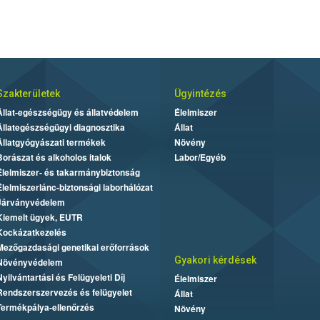
Szakterületek
Ügyintézés
Állat-egészségügy és állatvédelem
Élelmiszer
Állategészségügyi diagnosztika
Állat
Állatgyógyászati termékek
Növény
Borászat és alkoholos italok
Labor/Egyéb
Élelmiszer- és takarmánybiztonság
Élelmiszerlánc-biztonsági laborhálózat
Járványvédelem
Kiemelt ügyek, EUTR
Kockázatkezelés
Mezőgazdasági genetikai erőforrások
Gyakori kérdések
Növényvédelem
Nyilvántartási és Felügyeleti Díj
Élelmiszer
Rendszerszervezés és felügyelet
Állat
Termékpálya-ellenőrzés
Növény