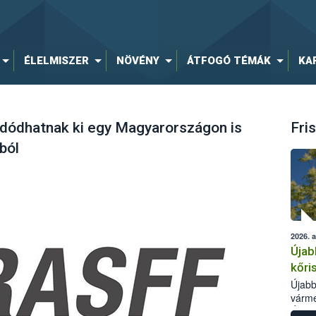
ÉLELMISZER
NÖVÉNY
ÁTFOGÓ TÉMÁK
KA
dódhatnak ki egy Magyarországon is
Fris
ból
2026. 
Újab
kőri
Újabb
várme
Élelm