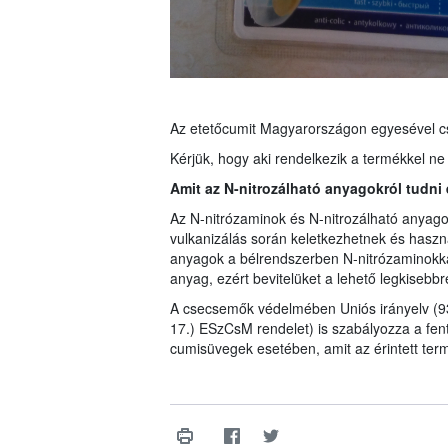
Az etetőcumit Magyarországon egyesével cs
Kérjük, hogy aki rendelkezik a termékkel ne
Amit az N-nitrozálható anyagokról tudni
Az N-nitrózaminok és N-nitrozálható anyagok
vulkanizálás során keletkezhetnek és haszná
anyagok a bélrendszerben N-nitrózaminokká
anyag, ezért bevitelüket a lehető legkisebbre
A csecsemők védelmében Uniós irányelv (93
17.) ESzCsM rendelet) is szabályozza a fen
cumisüvegek esetében, amit az érintett te