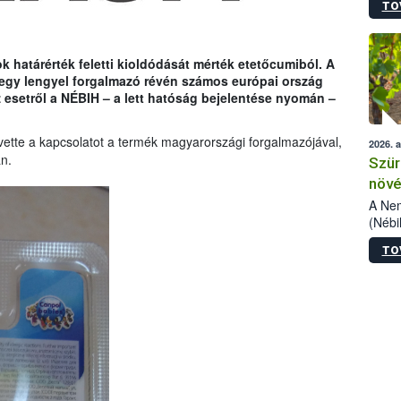
TO
kőris
jelen
talál
azono
 határérték feletti kioldódását mérték etetőcumiból. A
folyta
egy lengyel forgalmazó révén
számos európai ország
intéz
 esetről a NÉBIH – a lett hatóság bejelentése nyomán –
össze
érdek
vette a kapcsolatot a termék magyarországi forgalmazójával,
2026. 
n.
Szür
növé
szől
A Nem
(Nébi
Klart
TO
módos
egész
felha
célja
lehet
Az Or
felha
terme