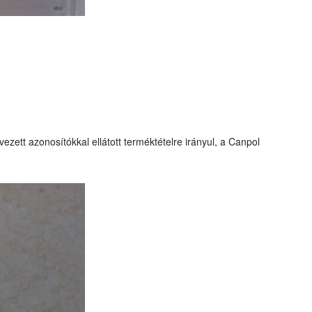
zett azonosítókkal ellátott terméktételre irányul, a Canpol