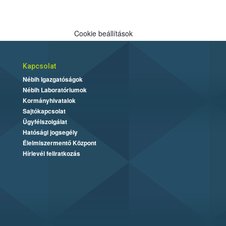
Cookie beállítások
Kapcsolat
Nébih Igazgatóságok
Nébih Laboratóriumok
Kormányhivatalok
Sajtókapcsolat
Ügyfélszolgálat
Hatósági jogsegély
Élelmiszermentő Központ
Hírlevél feliratkozás