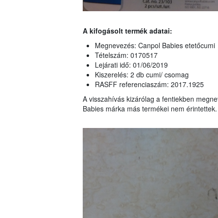
A kifogásolt termék adatai:
Megnevezés: Canpol Babies etetőcumi
Tételszám: 0170517
Lejárati idő: 01/06/2019
Kiszerelés: 2 db cumi/ csomag
RASFF referenciaszám: 2017.1925
A visszahívás kizárólag a fentiekben megneve
Babies márka más termékei nem érintettek.