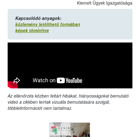
Kiemelt Ügyek Igazgatósága
Kapcsolódó anyagok:
közlemény letölthető formában
képek tömörítve
Az ellenőrzés közben feltárt hibákat, hiányosságokat bemutató
videó a cikkben leírtak vizuális bemutatására szolgál,
többletinformációt nem tartalmaz.