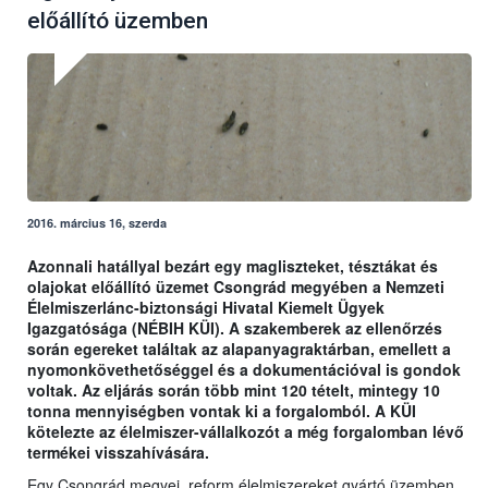
előállító üzemben
2016. március 16, szerda
Azonnali hatállyal bezárt egy magliszteket, tésztákat és
olajokat előállító üzemet Csongrád megyében a Nemzeti
Élelmiszerlánc-biztonsági Hivatal Kiemelt Ügyek
Igazgatósága (NÉBIH KÜI). A szakemberek az ellenőrzés
során egereket találtak az alapanyagraktárban, emellett a
nyomonkövethetőséggel és a dokumentációval is gondok
voltak. Az eljárás során több mint 120 tételt, mintegy 10
tonna mennyiségben vontak ki a forgalomból. A KÜI
kötelezte az élelmiszer-vállalkozót a még forgalomban lévő
termékei visszahívására.
Egy Csongrád megyei, reform élelmiszereket gyártó üzemben