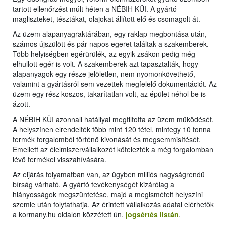
tartott ellenőrzést múlt héten a NÉBIH KÜI. A gyártó
magliszteket, tésztákat, olajokat állított elő és csomagolt át.
Az üzem alapanyagraktárában, egy raklap megbontása után,
számos újszülött és pár napos egeret találtak a szakemberek.
Több helyiségben egérürülék, az egyik zsákon pedig még
elhullott egér is volt. A szakemberek azt tapasztalták, hogy
alapanyagok egy része jelöletlen, nem nyomonkövethető,
valamint a gyártásról sem vezettek megfelelő dokumentációt. Az
üzem egy rész koszos, takarítatlan volt, az épület néhol be is
ázott.
A NÉBIH KÜI azonnali hatállyal megtiltotta az üzem működését.
A helyszínen elrendelték több mint 120 tétel, mintegy 10 tonna
termék forgalomból történő kivonását és megsemmisítését.
Emellett az élelmiszervállalkozót kötelezték a még forgalomban
lévő termékei visszahívására.
Az eljárás folyamatban van, az ügyben milliós nagyságrendű
bírság várható. A gyártó tevékenységét kizárólag a
hiányosságok megszüntetése, majd a megismételt helyszíni
szemle után folytathatja. Az érintett vállalkozás adatai elérhetők
a kormany.hu oldalon közzétett ún.
jogsértés listán
.