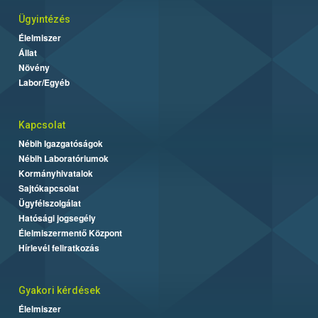
Ügyintézés
Élelmiszer
Állat
Növény
Labor/Egyéb
Kapcsolat
Nébih Igazgatóságok
Nébih Laboratóriumok
Kormányhivatalok
Sajtókapcsolat
Ügyfélszolgálat
Hatósági jogsegély
Élelmiszermentő Központ
Hírlevél feliratkozás
Gyakori kérdések
Élelmiszer