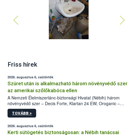
Friss hírek
2026. augusztus 6, csütörtök
Szüret után is alkalmazható három növényvédő szer
az amerikai szőlőkabóca ellen
A Nemzeti Élelmiszerlánc-biztonsági Hivatal (Nébih) három
növényvédő szer – Decis Forte, Klartan 24 EW, Oroganic –
engedélyokiratát módosította, így azok a szüretet követően,
TOVÁBB >
egészen a vesszőérettség (BBCH 91) stádiumáig
felhasználhatóak a szőlőben. A kiterjesztések célja, hogy a korai
érésű szőlőkben is legyen lehetőség a károsító elleni további
2026. augusztus 6, csütörtök
védekezésre. Az Oroganic készítmény kis kiszerelésben kiskerti
Kerti sütögetés biztonságosan: a Nébih tanácsai