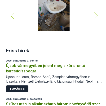
Friss hírek
2026. augusztus 7, péntek
Újabb vármegyében jelent meg a kőrisrontó
karcsúdíszbogár
Újabb területen, Borsod-Abaúj-Zemplén vármegyében is
igazolta a Nemzeti Élelmiszerlánc-biztonsági Hivatal (Nébih) a
kőrisrontó karcsúdíszbogár (Agrilus planipennis) jelenlétét. A
TOVÁBB >
kártevőt nem csak színcsapdában találták meg, de már fertőzött
fában is azonosították. A növényvédelmi szakemberek folytatják
az intenzív felderítést, emellett az intézkedéseket a szlovák
2026. augusztus 6, csütörtök
hatósággal is összehangolják a terjedés megállítása érdekében.
Szüret után is alkalmazható három növényvédő szer