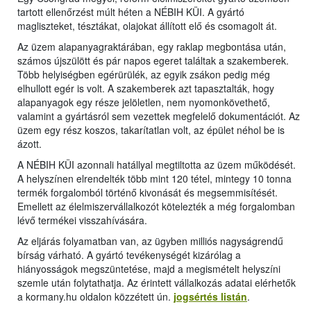
tartott ellenőrzést múlt héten a NÉBIH KÜI. A gyártó
magliszteket, tésztákat, olajokat állított elő és csomagolt át.
Az üzem alapanyagraktárában, egy raklap megbontása után,
számos újszülött és pár napos egeret találtak a szakemberek.
Több helyiségben egérürülék, az egyik zsákon pedig még
elhullott egér is volt. A szakemberek azt tapasztalták, hogy
alapanyagok egy része jelöletlen, nem nyomonkövethető,
valamint a gyártásról sem vezettek megfelelő dokumentációt. Az
üzem egy rész koszos, takarítatlan volt, az épület néhol be is
ázott.
A NÉBIH KÜI azonnali hatállyal megtiltotta az üzem működését.
A helyszínen elrendelték több mint 120 tétel, mintegy 10 tonna
termék forgalomból történő kivonását és megsemmisítését.
Emellett az élelmiszervállalkozót kötelezték a még forgalomban
lévő termékei visszahívására.
Az eljárás folyamatban van, az ügyben milliós nagyságrendű
bírság várható. A gyártó tevékenységét kizárólag a
hiányosságok megszüntetése, majd a megismételt helyszíni
szemle után folytathatja. Az érintett vállalkozás adatai elérhetők
a kormany.hu oldalon közzétett ún.
jogsértés listán
.