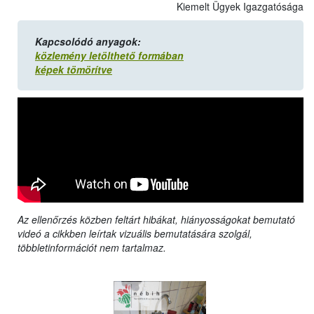
Kiemelt Ügyek Igazgatósága
Kapcsolódó anyagok:
közlemény letölthető formában
képek tömörítve
Az ellenőrzés közben feltárt hibákat, hiányosságokat bemutató
videó a cikkben leírtak vizuális bemutatására szolgál,
többletinformációt nem tartalmaz.