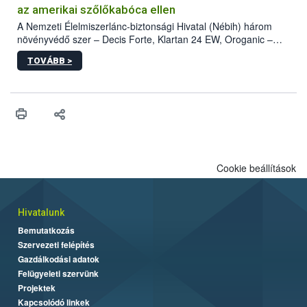
az amerikai szőlőkabóca ellen
A Nemzeti Élelmiszerlánc-biztonsági Hivatal (Nébih) három
növényvédő szer – Decis Forte, Klartan 24 EW, Oroganic –
engedélyokiratát módosította, így azok a szüretet követően,
TOVÁBB >
egészen a vesszőérettség (BBCH 91) stádiumáig
felhasználhatóak a szőlőben. A kiterjesztések célja, hogy a korai
érésű szőlőkben is legyen lehetőség a károsító elleni további
védekezésre. Az Oroganic készítmény kis kiszerelésben kiskerti
felhasználók számára is elérhető és ökológiai termesztésben is
engedélyezett.
Cookie beállítások
Hivatalunk
Bemutatkozás
Szervezeti felépítés
Gazdálkodási adatok
Felügyeleti szervünk
Projektek
Kapcsolódó linkek