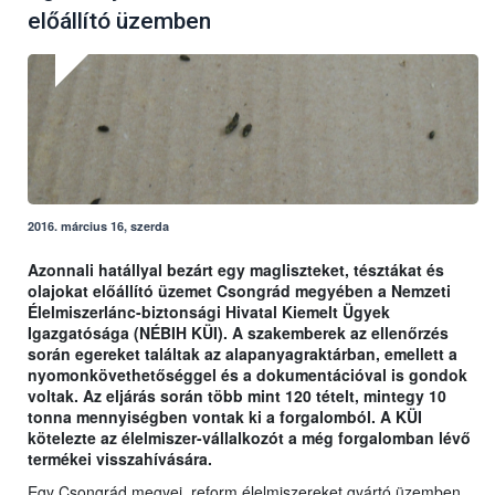
előállító üzemben
2016. március 16, szerda
Azonnali hatállyal bezárt egy magliszteket, tésztákat és
olajokat előállító üzemet Csongrád megyében a Nemzeti
Élelmiszerlánc-biztonsági Hivatal Kiemelt Ügyek
Igazgatósága (NÉBIH KÜI). A szakemberek az ellenőrzés
során egereket találtak az alapanyagraktárban, emellett a
nyomonkövethetőséggel és a dokumentációval is gondok
voltak. Az eljárás során több mint 120 tételt, mintegy 10
tonna mennyiségben vontak ki a forgalomból. A KÜI
kötelezte az élelmiszer-vállalkozót a még forgalomban lévő
termékei visszahívására.
Egy Csongrád megyei, reform élelmiszereket gyártó üzemben