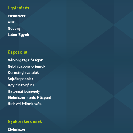
Ügyintézés
Élelmiszer
Állat
Növény
Labor/Egyéb
Kapcsolat
Nébih Igazgatóságok
Nébih Laboratóriumok
Kormányhivatalok
Sajtókapcsolat
Ügyfélszolgálat
Hatósági jogsegély
Élelmiszermentő Központ
Hírlevél feliratkozás
Gyakori kérdések
Élelmiszer