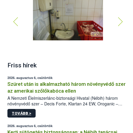
Friss hírek
2026. augusztus 6, csütörtök
Szüret után is alkalmazható három növényvédő szer
az amerikai szőlőkabóca ellen
A Nemzeti Élelmiszerlánc-biztonsági Hivatal (Nébih) három
növényvédő szer – Decis Forte, Klartan 24 EW, Oroganic –
engedélyokiratát módosította, így azok a szüretet követően,
TOVÁBB >
egészen a vesszőérettség (BBCH 91) stádiumáig
felhasználhatóak a szőlőben. A kiterjesztések célja, hogy a korai
érésű szőlőkben is legyen lehetőség a károsító elleni további
2026. augusztus 6, csütörtök
védekezésre. Az Oroganic készítmény kis kiszerelésben kiskerti
Kerti sütögetés biztonságosan: a Nébih tanácsai