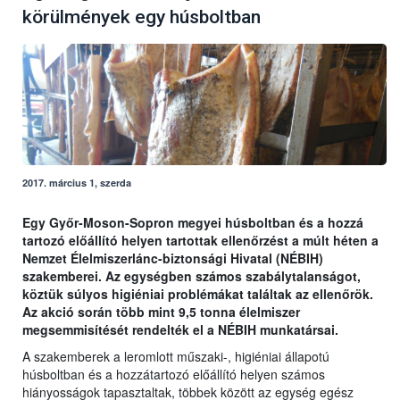
körülmények egy húsboltban
2017. március 1, szerda
Egy Győr-Moson-Sopron megyei húsboltban és a hozzá
tartozó előállító helyen tartottak ellenőrzést a múlt héten a
Nemzet Élelmiszerlánc-biztonsági Hivatal (NÉBIH)
szakemberei. Az egységben számos szabálytalanságot,
köztük súlyos higiéniai problémákat találtak az ellenőrök.
Az akció során több mint 9,5 tonna élelmiszer
megsemmisítését rendelték el a NÉBIH munkatársai.
A szakemberek a leromlott műszaki-, higiéniai állapotú
húsboltban és a hozzátartozó előállító helyen számos
hiányosságok tapasztaltak, többek között az egység egész