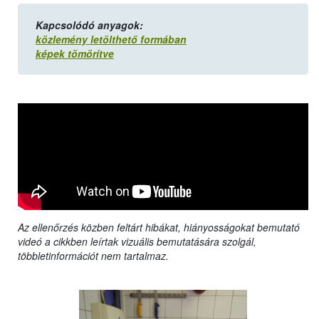
Kapcsolódó anyagok:
közlemény letölthető formában
képek tömörítve
Az ellenőrzés közben feltárt hibákat, hiányosságokat bemutató
videó a cikkben leírtak vizuális bemutatására szolgál,
többletinformációt nem tartalmaz.