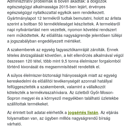
Adminisztratív problémák is bőven akadtak: a dolgozók
egészségügyi alkalmassága 2015-ben lejárt, érvényes
egészségügyi nyilatkozattal egyikük sem rendelkezett.
Gyártmánylapot 12 termékről tudtak bemutatni, holott az árlista
szerint a boltban 50 termékféleséget készítettek. A termelésről
napi nyilvántartást nem vezettek, nyomon követési rendszert
nem működtettek. Az előállítás nagyságrendje jelentősen túllépi
a jogszabályban engedélyezett mértéket.
A szakemberek az egység fagyasztókamráját zárolták. Ennek
tételes átvizsgálását követően, a két ellenőrzés alkalmával végül
összesen 120 tétel, több mint 9,5 tonna élelmiszer forgalomból
történő kivonását és megsemmisítését rendelték el.
A súlyos élelmiszer-biztonsági hiányosságok miatt az egység
kereskedelmi és előállítói tevékenységét azonnali hatállyal
felfüggesztették a szakemberek, valamint a vállalkozót
kötelezték a termékvisszahívásra. Az üzletből Győr-Moson-
Sopron megyei és a környező megyékben található üzletekbe
szállítottak termékeket.
Az érintett bolt adatai elérhetők a
jogsértés listán
. Az eljárás
folyamatban van, az ügyben milliós nagyságrendű bírság
várható.