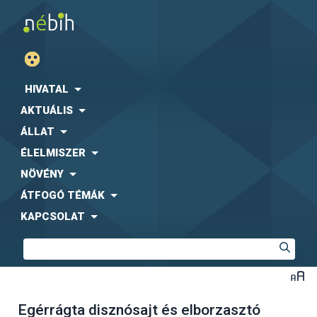
HIVATAL
AKTUÁLIS
ÁLLAT
ÉLELMISZER
NÖVÉNY
ÁTFOGÓ TÉMÁK
KAPCSOLAT
Egérrágta disznósajt és elborzasztó