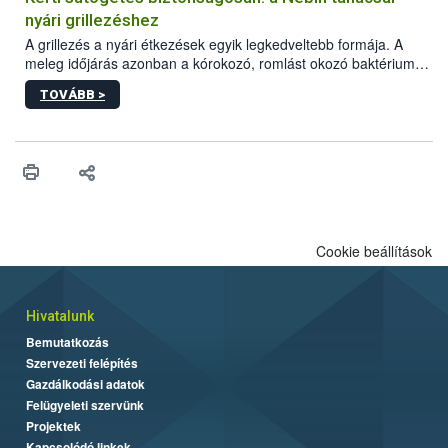
felhasználók számára is elérhető és ökológiai termesztésben is
nyári grillezéshez
engedélyezett.
A grillezés a nyári étkezések egyik legkedveltebb formája. A
meleg időjárás azonban a kórokozó, romlást okozó baktériumok
gyorsabb szaporodásának is kedvez. A szabadtéri sütögetés
TOVÁBB >
ezért nem csupán a megfelelő sütési technikáról szól: legalább
ilyen fontos az alapanyagok biztonságos kezelése, az alapvető
higiéniai szabályok betartása, a megfelelő hőkezelés, valamint a
maradékok szakszerű tárolása. A Nemzeti Élelmiszerlánc-
biztonsági Hivatal (Nébih) Oktatási Programja összegyűjtötte a
biztonságos grillezés legfontosabb tudnivalóit.
Cookie beállítások
Hivatalunk
Bemutatkozás
Szervezeti felépítés
Gazdálkodási adatok
Felügyeleti szervünk
Projektek
Kapcsolódó linkek