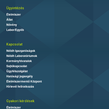
Ügyintézés
Élelmiszer
Állat
Növény
Labor/Egyéb
Kapcsolat
Nébih Igazgatóságok
Nébih Laboratóriumok
Kormányhivatalok
Sajtókapcsolat
Ügyfélszolgálat
Hatósági jogsegély
Élelmiszermentő Központ
Hírlevél feliratkozás
Gyakori kérdések
Élelmiszer