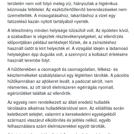
területén nem volt folyó meleg víz, hiányoztak a higiénikus
kézmosás feltételei. Az eszközfertőtlenítő berendezéseket nem
üzemeltették. A mosogatásához, takarításhoz a vizet egy
fatüzelésű kazán nyitott tartályából nyerték.
A létesítmény minden helyisége túlzsúfolt volt. Az épületen kívül,
a szabadban is végeztek résztevékenységeket, az ellenőrzés
időpontjában például sertésfejet főztek, de a zsírsütéshez
használt üstöt is kint helyezték el. A vizsgálat idején a ládamosó
helyiségben épp dugulás volt, a szennyvíz a kolbászt érlelésére
használt terembe folyt.
A hűtőterekben a csomagolt és csomagolatlan, félkész- és
késztermékeket szabálytalanul egy légtérben tárolták. A pácolós
hűtőkamrában az ajtókeret levált, a padozat sérült, nem
résmentes, az ott tárolt élelmiszeren egérrágás nyomait,
egérürüléket találtak az ellenőrök.
Az egység nem rendelkezett az állati eredetű hulladék
tárolására alkalmas hulladéktárolóval sem. Az előállítás során
keletkezett selejtet, valamint a kereskedelmi egységekből
származó visszárut elkülönítés és jelölés nélkül, egyéb
felhasználásra szánt élelmiszerekkel együtt tárolták.