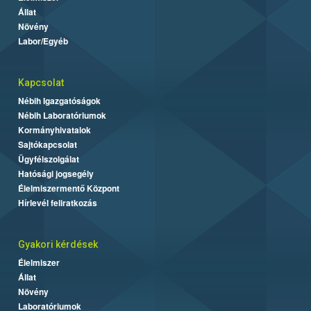
Állat
Növény
Labor/Egyéb
Kapcsolat
Nébih Igazgatóságok
Nébih Laboratóriumok
Kormányhivatalok
Sajtókapcsolat
Ügyfélszolgálat
Hatósági jogsegély
Élelmiszermentő Központ
Hírlevél feliratkozás
Gyakori kérdések
Élelmiszer
Állat
Növény
Laboratóriumok