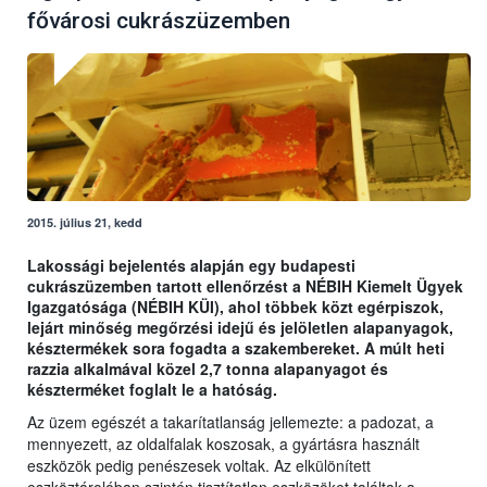
fővárosi cukrászüzemben
2015. július 21, kedd
Lakossági bejelentés alapján egy budapesti
cukrászüzemben tartott ellenőrzést a NÉBIH Kiemelt Ügyek
Igazgatósága (NÉBIH KÜI), ahol többek közt egérpiszok,
lejárt minőség megőrzési idejű és jelöletlen alapanyagok,
késztermékek sora fogadta a szakembereket. A múlt heti
razzia alkalmával közel 2,7 tonna alapanyagot és
készterméket foglalt le a hatóság.
Az üzem egészét a takarítatlanság jellemezte: a padozat, a
mennyezett, az oldalfalak koszosak, a gyártásra használt
eszközök pedig penészesek voltak. Az elkülönített