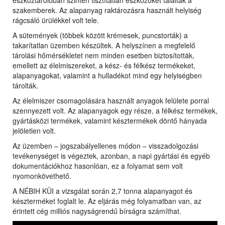
eszköztárolóban szintén tisztítatlan eszközöket találtak a
szakemberek. Az alapanyag raktározásra használt helyiség
rágcsáló ürülékkel volt tele.
A sütemények (többek között krémesek, puncstorták) a
takarítatlan üzemben készültek. A helyszínen a megfelelő
tárolási hőmérsékletet nem minden esetben biztosították,
emellett az élelmiszereket, a kész- és félkész termékeket,
alapanyagokat, valamint a hulladékot mind egy helyiségben
tárolták.
Az élelmiszer csomagolására használt anyagok felülete porral
szennyezett volt. Az alapanyagok egy része, a félkész termékek,
gyártásközi termékek, valamint késztermékek döntő hányada
jelöletlen volt.
Az üzemben – jogszabályellenes módon – visszadolgozási
tevékenységet is végeztek, azonban, a napi gyártási és egyéb
dokumentációkhoz hasonlóan, ez a folyamat sem volt
nyomonkövethető.
A NÉBIH KÜI a vizsgálat során 2,7 tonna alapanyagot és
készterméket foglalt le. Az eljárás még folyamatban van, az
érintett cég milliós nagyságrendű bírságra számíthat.