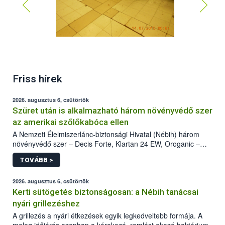
Friss hírek
2026. augusztus 6, csütörtök
Szüret után is alkalmazható három növényvédő szer
az amerikai szőlőkabóca ellen
A Nemzeti Élelmiszerlánc-biztonsági Hivatal (Nébih) három
növényvédő szer – Decis Forte, Klartan 24 EW, Oroganic –
engedélyokiratát módosította, így azok a szüretet követően,
TOVÁBB >
egészen a vesszőérettség (BBCH 91) stádiumáig
felhasználhatóak a szőlőben. A kiterjesztések célja, hogy a korai
érésű szőlőkben is legyen lehetőség a károsító elleni további
2026. augusztus 6, csütörtök
védekezésre. Az Oroganic készítmény kis kiszerelésben kiskerti
Kerti sütögetés biztonságosan: a Nébih tanácsai
felhasználók számára is elérhető és ökológiai termesztésben is
nyári grillezéshez
engedélyezett.
A grillezés a nyári étkezések egyik legkedveltebb formája. A
meleg időjárás azonban a kórokozó, romlást okozó baktériumok