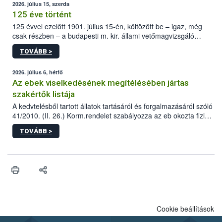
2026. július 15, szerda
125 éve történt
125 évvel ezelőtt 1901. július 15-én, költözött be – igaz, még
csak részben – a budapesti m. kir. állami vetőmagvizsgáló
állomás a Kis Rókus utca 15. szám alatti, Czigler Győző által
TOVÁBB >
tervezett új épületébe.
2026. július 6, hétfő
Az ebek viselkedésének megítélésében jártas
szakértők listája
A kedvtelésből tartott állatok tartásáról és forgalmazásáról szóló
41/2010. (II. 26.) Korm.rendelet szabályozza az eb okozta fizikai
sérülés, illetve ennek veszélye keletkezésekor felmerülő
TOVÁBB >
hatósági feladatokat, valamint a veszélyes eb tartását és annak
engedélyezését. Ezen eljárások során szükség esetén be kell
vonni az ebek viselkedésének megítélésében jártas szakértőt.
Cookie beállítások