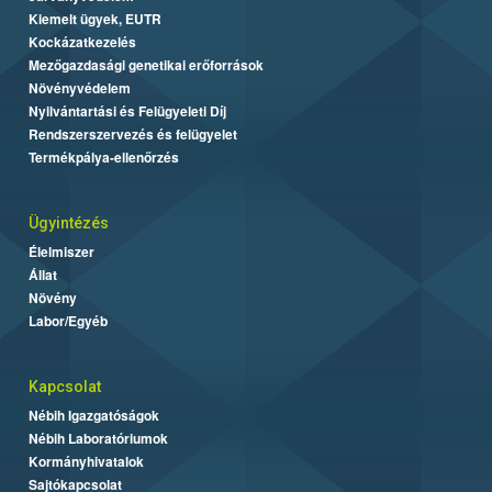
Kiemelt ügyek, EUTR
Kockázatkezelés
Mezőgazdasági genetikai erőforrások
Növényvédelem
Nyilvántartási és Felügyeleti Díj
Rendszerszervezés és felügyelet
Termékpálya-ellenőrzés
Ügyintézés
Élelmiszer
Állat
Növény
Labor/Egyéb
Kapcsolat
Nébih Igazgatóságok
Nébih Laboratóriumok
Kormányhivatalok
Sajtókapcsolat