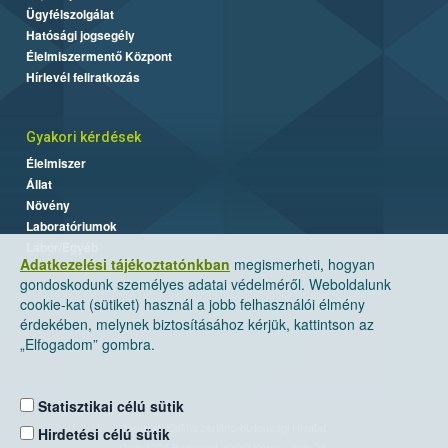
Ügyfélszolgálat
Hatósági jogsegély
Élelmiszermentő Központ
Hírlevél feliratkozás
Gyakori kérdések
Élelmiszer
Állat
Növény
Laboratóriumok
Labor/Egyéb
Adatkezelési tájékoztatónkban
megismerheti, hogyan
gondoskodunk személyes adatai védelméről. Weboldalunk
cookie-kat (sütiket) használ a jobb felhasználói élmény
érdekében, melynek biztosításához kérjük, kattintson az
„Elfogadom” gombra.
Statisztikai célú sütik
Nemzeti Élelmiszerlánc-biztonsági Hivatal
Hirdetési célú sütik
Cím: 1024 Budapest, Keleti Károly utca. 24.