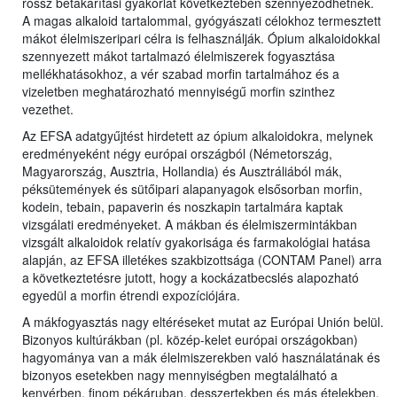
rossz betakarítási gyakorlat következtében szennyeződhetnek.
A magas alkaloid tartalommal, gyógyászati célokhoz termesztett
mákot élelmiszeripari célra is felhasználják. Ópium alkaloidokkal
szennyezett mákot tartalmazó élelmiszerek fogyasztása
mellékhatásokhoz, a vér szabad morfin tartalmához és a
vizeletben meghatározható mennyiségű morfin szinthez
vezethet.
Az EFSA adatgyűjtést hirdetett az ópium alkaloidokra, melynek
eredményeként négy európai országból (Németország,
Magyarország, Ausztria, Hollandia) és Ausztráliából mák,
péksütemények és sütőipari alapanyagok elsősorban morfin,
kodein, tebain, papaverin és noszkapin tartalmára kaptak
vizsgálati eredményeket. A mákban és élelmiszermintákban
vizsgált alkaloidok relatív gyakorisága és farmakológiai hatása
alapján, az EFSA illetékes szakbizottsága (CONTAM Panel) arra
a következtetésre jutott, hogy a kockázatbecslés alapozható
egyedül a morfin étrendi expozíciójára.
A mákfogyasztás nagy eltéréseket mutat az Európai Unión belül.
Bizonyos kultúrákban (pl. közép-kelet európai országokban)
hagyománya van a mák élelmiszerekben való használatának és
bizonyos esetekben nagy mennyiségben megtalálható a
kenyérben, finom pékáruban, desszertekben és más ételekben.