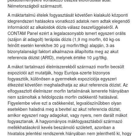
Németországból származott.
A máktartalmú ételek fogyasztását követően kialakuló központi
idegrendszeri hatásokra vonatkozó adatok nem adtak elegendő
információt az alkaloidok dózis-válasz összefüggéséről. A
CONTAM Panel ezért a legalacsonyabb ismert egyszeri orális
(szájon át adagolt) terápiás dózis (1,9 mg morfin, 60 kg-os
felnőtt esetén kerekítve 30 μg morfin/ttkg) alapján, 3-as
bizonytalansági faktort alkalmazva állapította meg az akut
referencia dózist (ARfD), melynek értéke 10 μg/ttkg.
A mákot tartalmazó élelmiszerekből származó morfin becsült
expozíciói azt mutatják, hogy Európa-szerte bizonyos
fogyasztók, különösen a gyermekek expozíciója egyszeri
étkezést követően meghaladhatja az akut referencia dózist. Az
elfogyasztott élelmiszer morfin tartalmának ismerete hiányában
nem számoltak a feldolgozás morfin csökkentő hatásával.
Figyelembe véve ezt a csökkenést, legvalószínűbben olyan
esetekben haladná meg a bevitel az akut referencia dózist,
amikor egyszeri nagy adagokat, vagy nyers, nem darált mákot
fogyasztanak. A hagyományos mákfogyasztásból származó
mellékhatásokról kevés beszámoló született, azonban a
hivatalos jelentési rendszerek hiányában nem jelenthető ki, hogy