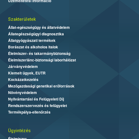
Üzemeltetési információ
Szakterületek
Állat-egészségügy és állatvédelem
Állategészségügyi diagnosztika
Állatgyógyászati termékek
Borászat és alkoholos italok
Élelmiszer- és takarmánybiztonság
Élelmiszerlánc-biztonsági laborhálózat
Járványvédelem
Kiemelt ügyek, EUTR
Kockázatkezelés
Mezőgazdasági genetikai erőforrások
Növényvédelem
Nyilvántartási és Felügyeleti Díj
Rendszerszervezés és felügyelet
Termékpálya-ellenőrzés
Ügyintézés
Élelmiszer