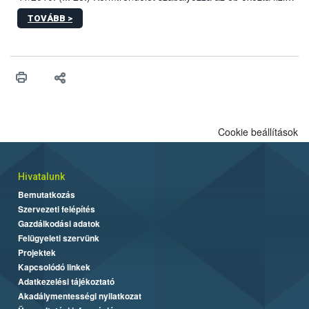
sérülés, illetve ennek veszélye keletkezésekor felmerülő
TOVÁBB >
hatósági feladatokat, valamint a veszélyes eb tartását és annak
engedélyezését. Ezen eljárások során szükség esetén be kell
vonni az ebek viselkedésének megítélésében jártas szakértőt.
Cookie beállítások
Hivatalunk
Bemutatkozás
Szervezeti felépítés
Gazdálkodási adatok
Felügyeleti szervünk
Projektek
Kapcsolódó linkek
Adatkezelési tájékoztató
Akadálymentességi nyilatkozat