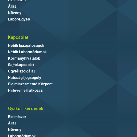
Állat
Növény
Labor/Egyéb
Kapcsolat
Nébih Igazgatóságok
Nébih Laboratóriumok
Kormányhivatalok
Sajtókapcsolat
Ügyfélszolgálat
Hatósági jogsegély
Élelmiszermentő Központ
Hírlevél feliratkozás
Gyakori kérdések
Élelmiszer
Állat
Növény
Laboratóriumok