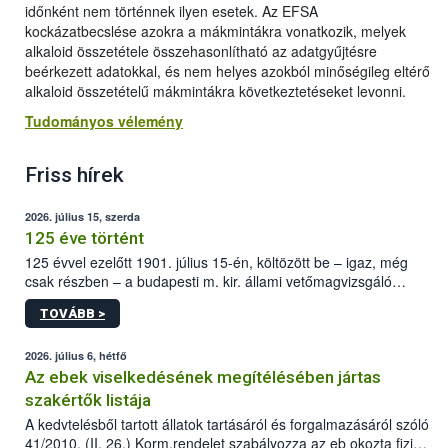
időnként nem történnek ilyen esetek. Az EFSA
kockázatbecslése azokra a mákmintákra vonatkozik, melyek
alkaloid összetétele összehasonlítható az adatgyűjtésre
beérkezett adatokkal, és nem helyes azokból minőségileg eltérő
alkaloid összetételű mákmintákra következtetéseket levonni.
Tudományos vélemény
Friss hírek
2026. július 15, szerda
125 éve történt
125 évvel ezelőtt 1901. július 15-én, költözött be – igaz, még
csak részben – a budapesti m. kir. állami vetőmagvizsgáló
állomás a Kis Rókus utca 15. szám alatti, Czigler Győző által
TOVÁBB >
tervezett új épületébe.
2026. július 6, hétfő
Az ebek viselkedésének megítélésében jártas
szakértők listája
A kedvtelésből tartott állatok tartásáról és forgalmazásáról szóló
41/2010. (II. 26.) Korm.rendelet szabályozza az eb okozta fizikai