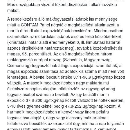
Más országokban viszont főként díszítésként alkalmazzák a
mákot.
A rendelkezésre álló mákfogyasztási adatok kis mennyisége
miatt a CONTAM Panel négyféle megközelítést alkalmazott a
morfin étrendi akut expozíciójának becslésére. Minden esetben
számították az előfordulási adatok alsó és felső küszöbértékét
(kimutatási határ alatti eredményeket 0, ill. kimutatási határral
azonos értékekként határozták meg), továbbá középértékét és
magas, 95. percentilisét. Az első megközelítésben három
mákfogyasztó európai ország (Szlovénia, Magyarország,
Csehország) fogyasztóinak átlagos expozícióját számították, a
magas expozíció számítása az adatok kis száma miatt nem volt
lehetséges. A bevitel becsült értéke 3,11-90,9 µg/ttkg/nap között
változik. A második megközelítésben nagy máktartalmú
élelmiszerreceptek alapján feltételezték az egységnyi adag
fogyasztásából származó bevitelt. Az így becsült morfin
expozíció 37,8-200 µg/ttkg/nap között változott felnőttek esetén,
3-10 éves gyermekeknél pedig 47,8-252 µg/ttkg/nap között. A
harmadik megközelítésben a kenyér vagy finom pékáru
fogyasztása alapján, nagy vagy alacsony máktartalmat
feltételezve becsülték az expozíciót úgy, mintha a nap folyamán
elfogyasztott péksütemény mákot tartalmazna. A kenyérből