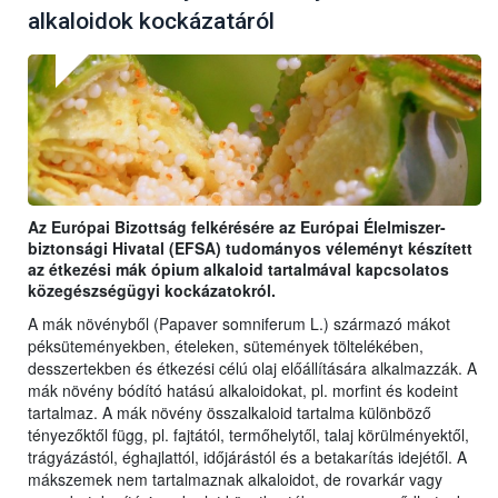
alkaloidok kockázatáról
Az Európai Bizottság felkérésére az Európai Élelmiszer-
biztonsági Hivatal (EFSA) tudományos véleményt készített
az étkezési mák ópium alkaloid tartalmával kapcsolatos
közegészségügyi kockázatokról.
A mák növényből (Papaver somniferum L.) származó mákot
péksüteményekben, ételeken, sütemények töltelékében,
desszertekben és étkezési célú olaj előállítására alkalmazzák. A
mák növény bódító hatású alkaloidokat, pl. morfint és kodeint
tartalmaz. A mák növény összalkaloid tartalma különböző
tényezőktől függ, pl. fajtától, termőhelytől, talaj körülményektől,
trágyázástól, éghajlattól, időjárástól és a betakarítás idejétől. A
mákszemek nem tartalmaznak alkaloidot, de rovarkár vagy