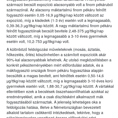
származó becsült expozíció alacsonyabb volt a finom pékáruból
származónál. Az alacsony máktartalmú finom pékáru felnőtt
fogyasztói esetén 0,05-16,9 µg/ttkg/nap között változott az
expozíció, míg a kisdedek (1-3 év) esetén volt a legmagasabb,
0,39-36,3 µg/ttkg/nap között. A nagy máktartalmú finom pékáru
felnőtt fogyasztóinak becsült bevitele 2,48-375 µg/ttkg/nap
között változott, míg a legmagasabb a 3-10 éves gyermekek
esetén volt, 10,2-753 µg/ttkg/nap volt.
A különböző feldolgozási műveleteknek (mosás, áztatás,
hőkezelés, őrlés) köszönhetően a számított expozíciók akár
90%-kal alacsonyabbak lehetnek. Az utolsó megközelítésben a
konkrét péksüteményekben mért előfordulási adatok, és a
mákfogyasztó országok finom pékáru fogyasztása alapján
becsülték a magas bevitelt, ami felnőttek esetén 0,50-14,6
µg/ttkg/nap között változott, míg a legmagasabb 3-10 éves korú
gyermekek esetén volt, 1,88-30,7 µg/ttkg/nap között. A vártakkal
ellentétben ezek a becslések összehasonlíthatóak azokkal az
eredményekkel, amik a csak díszítésként alkalmazott mák
fogyasztásából származtak. A jelenség lehetséges oka a
feldolgozás hatása, illetve a Németországban bevezetett
alkaloid tartalom csökkentő intézkedések, tekintve, hogy a
péksüteményekre vonatkozó összes előfordulási adat