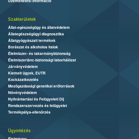
Üzemeltetési információ
Szakterületek
Állat-egészségügy és állatvédelem
Állategészségügyi diagnosztika
Állatgyógyászati termékek
Borászat és alkoholos italok
Élelmiszer- és takarmánybiztonság
Élelmiszerlánc-biztonsági laborhálózat
Járványvédelem
Kiemelt ügyek, EUTR
Kockázatkezelés
Mezőgazdasági genetikai erőforrások
Növényvédelem
Nyilvántartási és Felügyeleti Díj
Rendszerszervezés és felügyelet
Termékpálya-ellenőrzés
Ügyintézés
Élelmiszer