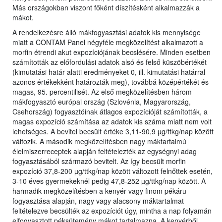
Más országokban viszont főként díszítésként alkalmazzák a
mákot.
A rendelkezésre álló mákfogyasztási adatok kis mennyisége
miatt a CONTAM Panel négyféle megközelítést alkalmazott a
morfin étrendi akut expozíciójának becslésére. Minden esetben
számították az előfordulási adatok alsó és felső küszöbértékét
(kimutatási határ alatti eredményeket 0, ill. kimutatási határral
azonos értékekként határozták meg), továbbá középértékét és
magas, 95. percentilisét. Az első megközelítésben három
mákfogyasztó európai ország (Szlovénia, Magyarország,
Csehország) fogyasztóinak átlagos expozícióját számították, a
magas expozíció számítása az adatok kis száma miatt nem volt
lehetséges. A bevitel becsült értéke 3,11-90,9 µg/ttkg/nap között
változik. A második megközelítésben nagy máktartalmú
élelmiszerreceptek alapján feltételezték az egységnyi adag
fogyasztásából származó bevitelt. Az így becsült morfin
expozíció 37,8-200 µg/ttkg/nap között változott felnőttek esetén,
3-10 éves gyermekeknél pedig 47,8-252 µg/ttkg/nap között. A
harmadik megközelítésben a kenyér vagy finom pékáru
fogyasztása alapján, nagy vagy alacsony máktartalmat
feltételezve becsülték az expozíciót úgy, mintha a nap folyamán
elfogyasztott péksütemény mákot tartalmazna. A kenyérből