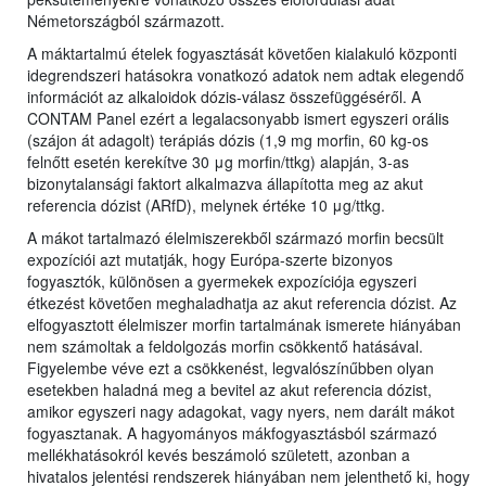
Németországból származott.
A máktartalmú ételek fogyasztását követően kialakuló központi
idegrendszeri hatásokra vonatkozó adatok nem adtak elegendő
információt az alkaloidok dózis-válasz összefüggéséről. A
CONTAM Panel ezért a legalacsonyabb ismert egyszeri orális
(szájon át adagolt) terápiás dózis (1,9 mg morfin, 60 kg-os
felnőtt esetén kerekítve 30 μg morfin/ttkg) alapján, 3-as
bizonytalansági faktort alkalmazva állapította meg az akut
referencia dózist (ARfD), melynek értéke 10 μg/ttkg.
A mákot tartalmazó élelmiszerekből származó morfin becsült
expozíciói azt mutatják, hogy Európa-szerte bizonyos
fogyasztók, különösen a gyermekek expozíciója egyszeri
étkezést követően meghaladhatja az akut referencia dózist. Az
elfogyasztott élelmiszer morfin tartalmának ismerete hiányában
nem számoltak a feldolgozás morfin csökkentő hatásával.
Figyelembe véve ezt a csökkenést, legvalószínűbben olyan
esetekben haladná meg a bevitel az akut referencia dózist,
amikor egyszeri nagy adagokat, vagy nyers, nem darált mákot
fogyasztanak. A hagyományos mákfogyasztásból származó
mellékhatásokról kevés beszámoló született, azonban a
hivatalos jelentési rendszerek hiányában nem jelenthető ki, hogy