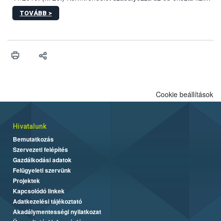
sérülés, illetve ennek veszélye keletkezésekor felmerülő
TOVÁBB >
hatósági feladatokat, valamint a veszélyes eb tartását és annak
engedélyezését. Ezen eljárások során szükség esetén be kell
vonni az ebek viselkedésének megítélésében jártas szakértőt.
Cookie beállítások
Hivatalunk
Bemutatkozás
Szervezeti felépítés
Gazdálkodási adatok
Felügyeleti szervünk
Projektek
Kapcsolódó linkek
Adatkezelési tájékoztató
Akadálymentességi nyilatkozat