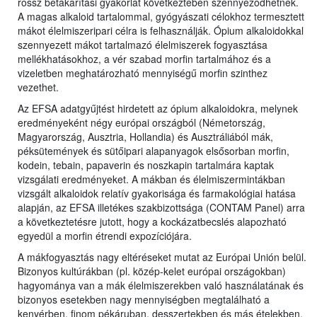
rossz betakarítási gyakorlat következtében szennyeződhetnek.
A magas alkaloid tartalommal, gyógyászati célokhoz termesztett
mákot élelmiszeripari célra is felhasználják. Ópium alkaloidokkal
szennyezett mákot tartalmazó élelmiszerek fogyasztása
mellékhatásokhoz, a vér szabad morfin tartalmához és a
vizeletben meghatározható mennyiségű morfin szinthez
vezethet.
Az EFSA adatgyűjtést hirdetett az ópium alkaloidokra, melynek
eredményeként négy európai országból (Németország,
Magyarország, Ausztria, Hollandia) és Ausztráliából mák,
péksütemények és sütőipari alapanyagok elsősorban morfin,
kodein, tebain, papaverin és noszkapin tartalmára kaptak
vizsgálati eredményeket. A mákban és élelmiszermintákban
vizsgált alkaloidok relatív gyakorisága és farmakológiai hatása
alapján, az EFSA illetékes szakbizottsága (CONTAM Panel) arra
a következtetésre jutott, hogy a kockázatbecslés alapozható
egyedül a morfin étrendi expozíciójára.
A mákfogyasztás nagy eltéréseket mutat az Európai Unión belül.
Bizonyos kultúrákban (pl. közép-kelet európai országokban)
hagyománya van a mák élelmiszerekben való használatának és
bizonyos esetekben nagy mennyiségben megtalálható a
kenyérben, finom pékáruban, desszertekben és más ételekben.