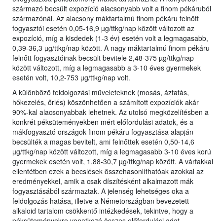
származó becsült expozíció alacsonyabb volt a finom pékáruból
származónál. Az alacsony máktartalmú finom pékáru felnőtt
fogyasztói esetén 0,05-16,9 µg/ttkg/nap között változott az
expozíció, míg a kisdedek (1-3 év) esetén volt a legmagasabb,
0,39-36,3 µg/ttkg/nap között. A nagy máktartalmú finom pékáru
felnőtt fogyasztóinak becsült bevitele 2,48-375 µg/ttkg/nap
között változott, míg a legmagasabb a 3-10 éves gyermekek
esetén volt, 10,2-753 µg/ttkg/nap volt.
A különböző feldolgozási műveleteknek (mosás, áztatás,
hőkezelés, őrlés) köszönhetően a számított expozíciók akár
90%-kal alacsonyabbak lehetnek. Az utolsó megközelítésben a
konkrét péksüteményekben mért előfordulási adatok, és a
mákfogyasztó országok finom pékáru fogyasztása alapján
becsülték a magas bevitelt, ami felnőttek esetén 0,50-14,6
µg/ttkg/nap között változott, míg a legmagasabb 3-10 éves korú
gyermekek esetén volt, 1,88-30,7 µg/ttkg/nap között. A vártakkal
ellentétben ezek a becslések összehasonlíthatóak azokkal az
eredményekkel, amik a csak díszítésként alkalmazott mák
fogyasztásából származtak. A jelenség lehetséges oka a
feldolgozás hatása, illetve a Németországban bevezetett
alkaloid tartalom csökkentő intézkedések, tekintve, hogy a
péksüteményekre vonatkozó összes előfordulási adat