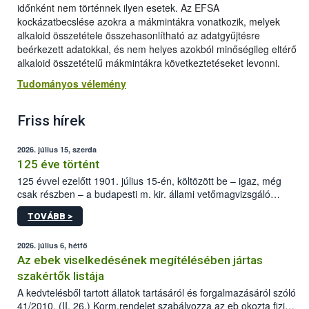
időnként nem történnek ilyen esetek. Az EFSA
kockázatbecslése azokra a mákmintákra vonatkozik, melyek
alkaloid összetétele összehasonlítható az adatgyűjtésre
beérkezett adatokkal, és nem helyes azokból minőségileg eltérő
alkaloid összetételű mákmintákra következtetéseket levonni.
Tudományos vélemény
Friss hírek
2026. július 15, szerda
125 éve történt
125 évvel ezelőtt 1901. július 15-én, költözött be – igaz, még
csak részben – a budapesti m. kir. állami vetőmagvizsgáló
állomás a Kis Rókus utca 15. szám alatti, Czigler Győző által
TOVÁBB >
tervezett új épületébe.
2026. július 6, hétfő
Az ebek viselkedésének megítélésében jártas
szakértők listája
A kedvtelésből tartott állatok tartásáról és forgalmazásáról szóló
41/2010. (II. 26.) Korm.rendelet szabályozza az eb okozta fizikai