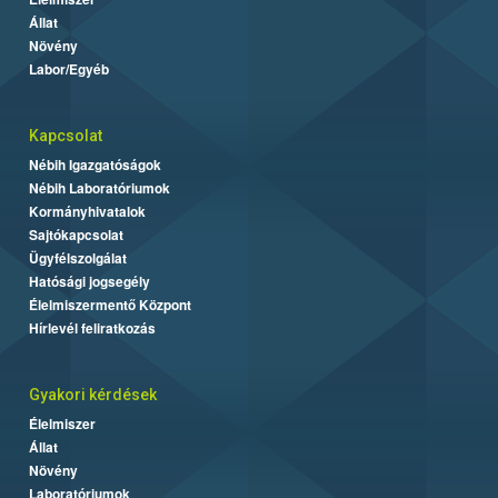
Állat
Növény
Labor/Egyéb
Kapcsolat
Nébih Igazgatóságok
Nébih Laboratóriumok
Kormányhivatalok
Sajtókapcsolat
Ügyfélszolgálat
Hatósági jogsegély
Élelmiszermentő Központ
Hírlevél feliratkozás
Gyakori kérdések
Élelmiszer
Állat
Növény
Laboratóriumok