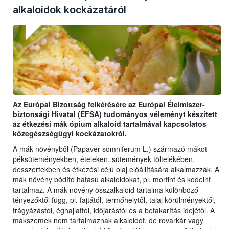
alkaloidok kockázatáról
Az Európai Bizottság felkérésére az Európai Élelmiszer-
biztonsági Hivatal (EFSA) tudományos véleményt készített
az étkezési mák ópium alkaloid tartalmával kapcsolatos
közegészségügyi kockázatokról.
A mák növényből (Papaver somniferum L.) származó mákot
péksüteményekben, ételeken, sütemények töltelékében,
desszertekben és étkezési célú olaj előállítására alkalmazzák. A
mák növény bódító hatású alkaloidokat, pl. morfint és kodeint
tartalmaz. A mák növény összalkaloid tartalma különböző
tényezőktől függ, pl. fajtától, termőhelytől, talaj körülményektől,
trágyázástól, éghajlattól, időjárástól és a betakarítás idejétől. A
mákszemek nem tartalmaznak alkaloidot, de rovarkár vagy