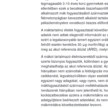
legmagasabb 3-10 éves korú gyermekek eseté
ellentétben ezek a becslések összehasonlít
alkalmazott mák fogyasztásából származtak. 
Németországban bevezetett alkaloid tartalo
péksüteményekre vonatkozó összes előford
A máktartalmú ételek fogyasztását követően
adatok nem adtak elegendő információt az 
ezért a legalacsonyabb ismert egyszeri oráli
felnőtt esetén kerekítve 30 μg morfin/ttkg) a
meg az akut referencia dózist (ARfD), melyn
A mákot tartalmazó élelmiszerekből származ
szerte bizonyos fogyasztók, különösen a gy
meghaladhatja az akut referencia dózist. Az
hiányában nem számoltak a feldolgozás mor
csökkenést, legvalószínűbben olyan esetekb
egyszeri nagy adagokat, vagy nyers, nem 
mákfogyasztásból származó mellékhatásokról
rendszerek hiányában nem jelenthető ki, ho
kockázatbecslése azokra a mákmintákra vona
adatgyűjtésre beérkezett adatokkal, és nem 
mákmintákra következtetéseket levonni.