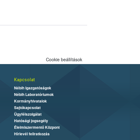
Cookie beállítások
Kapcsolat
Nébih Igazgatóságok
Nébih Laboratóriumok
Kormányhivatalok
Sajtókapcsolat
Ügyfélszolgálat
Hatósági jogsegély
Élelmiszermentő Központ
Hírlevél feliratkozás