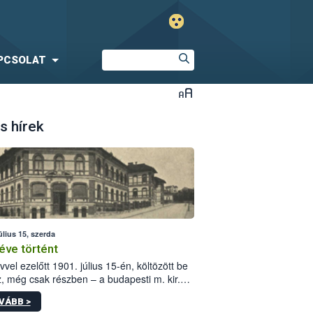
PCSOLAT
s hírek
úlius 15, szerda
éve történt
vvel ezelőtt 1901. július 15-én, költözött be
z, még csak részben – a budapesti m. kir.
i vetőmagvizsgáló állomás a Kis Rókus utca
VÁBB >
ám alatti, Czigler Győző által tervezett új