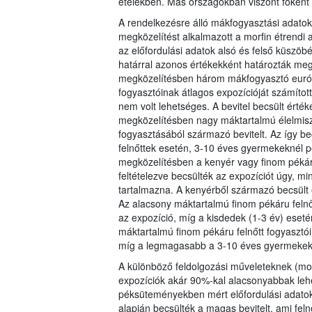
ételekben. Más országokban viszont főként 
A rendelkezésre álló mákfogyasztási adato
megközelítést alkalmazott a morfin étrendi
az előfordulási adatok alsó és felső küszöbér
határral azonos értékekként határozták meg)
megközelítésben három mákfogyasztó európ
fogyasztóinak átlagos expozícióját számíto
nem volt lehetséges. A bevitel becsült érték
megközelítésben nagy máktartalmú élelmisze
fogyasztásából származó bevitelt. Az így bec
felnőttek esetén, 3-10 éves gyermekeknél p
megközelítésben a kenyér vagy finom pékár
feltételezve becsülték az expozíciót úgy, 
tartalmazna. A kenyérből származó becsült 
Az alacsony máktartalmú finom pékáru felnőt
az expozíció, míg a kisdedek (1-3 év) eseté
máktartalmú finom pékáru felnőtt fogyasztóin
míg a legmagasabb a 3-10 éves gyermekek es
A különböző feldolgozási műveleteknek (mos
expozíciók akár 90%-kal alacsonyabbak leh
péksüteményekben mért előfordulási adatok
alapján becsülték a magas bevitelt, ami feln