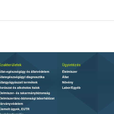
Szakterületek
Ügyintézés
Állat-egészségügy és állatvédelem
Élelmiszer
Állategészségügyi diagnosztika
Állat
Állatgyógyászati termékek
Növény
Borászat és alkoholos italok
Labor/Egyéb
Élelmiszer- és takarmánybiztonság
Élelmiszerlánc-biztonsági laborhálózat
Járványvédelem
Kiemelt ügyek, EUTR