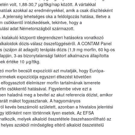
n volt, 1,88-30,7 µg/ttkg/nap között. A vártakkal
hatóak azokkal az eredményekkel, amik a csak díszítésként
A jelenség lehetséges oka a feldolgozás hatása, illetve a
m csökkentő intézkedések, tekintve, hogy a
ulási adat Németországból származott.
 kialakuló központi idegrendszeri hatásokra vonatkozó
alkaloidok dózis-válasz összefüggéséről. A CONTAM Panel
s (szájon át adagolt) terápiás dózis (1,9 mg morfin, 60 kg-os
lapján, 3-as bizonytalansági faktort alkalmazva állapította
ek értéke 10 μg/ttkg.
ó morfin becsült expozíciói azt mutatják, hogy Európa-
ermekek expozíciója egyszeri étkezést követően
 elfogyasztott élelmiszer morfin tartalmának ismerete
fin csökkentő hatásával. Figyelembe véve ezt a
en haladná meg a bevitel az akut referencia dózist, amikor
darált mákot fogyasztanak. A hagyományos
 kevés beszámoló született, azonban a hivatalos jelentési
gy időnként nem történnek ilyen esetek. Az EFSA
tkozik, melyek alkaloid összetétele összehasonlítható az
helyes azokból minőségileg eltérő alkaloid összetételű