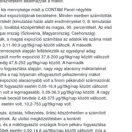
díszítésként alkalmazzák a mákot.
k kis mennyisége miatt a CONTAM Panel négyféle
 akut expozíciójának becslésére. Minden esetben számították
tékét (kimutatási határ alatti eredményeket 0, ill. kimutatási
, továbbá középértékét és magas, 95. percentilisét. Az első
ai ország (Szlovénia, Magyarország, Csehország)
tták, a magas expozíció számítása az adatok kis száma miatt
e 3,11-90,9 µg/ttkg/nap között változik. A második
rreceptek alapján feltételezték az egységnyi adag
sült morfin expozíció 37,8-200 µg/ttkg/nap között változott
edig 47,8-252 µg/ttkg/nap között. A harmadik
u fogyasztása alapján, nagy vagy alacsony máktartalmat
mintha a nap folyamán elfogyasztott péksütemény mákot
expozíció alacsonyabb volt a finom pékáruból származónál.
t fogyasztói esetén 0,05-16,9 µg/ttkg/nap között változott
n volt a legmagasabb, 0,39-36,3 µg/ttkg/nap között. A nagy
ak becsült bevitele 2,48-375 µg/ttkg/nap között változott,
etén volt, 10,2-753 µg/ttkg/nap volt.
ás, áztatás, hőkezelés, őrlés) köszönhetően a számított
etnek. Az utolsó megközelítésben a konkrét
, és a mákfogyasztó országok finom pékáru fogyasztása
őttek esetén 0,50-14,6 µg/ttkg/nap között változott, míg a