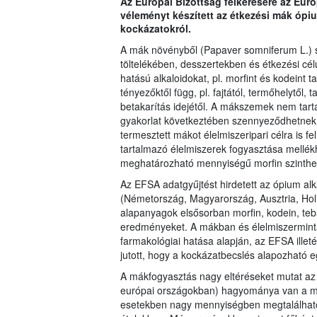
Az Európai Bizottság felkérésére az Eur
véleményt készített az étkezési mák ópi
kockázatokról.
A mák növényből (Papaver somniferum L.)
töltelékében, desszertekben és étkezési cél
hatású alkaloidokat, pl. morfint és kodeint
tényezőktől függ, pl. fajtától, termőhelytől, t
betakarítás idejétől. A mákszemek nem tarta
gyakorlat következtében szennyeződhetnek.
termesztett mákot élelmiszeripari célra is 
tartalmazó élelmiszerek fogyasztása mellék
meghatározható mennyiségű morfin szinthe
Az EFSA adatgyűjtést hirdetett az ópium a
(Németország, Magyarország, Ausztria, Holl
alapanyagok elsősorban morfin, kodein, teba
eredményeket. A mákban és élelmiszerminták
farmakológiai hatása alapján, az EFSA ille
jutott, hogy a kockázatbecslés alapozható e
A mákfogyasztás nagy eltéréseket mutat az 
európai országokban) hagyománya van a má
esetekben nagy mennyiségben megtalálható