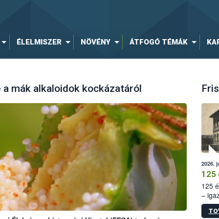
ÉLELMISZER
NÖVÉNY
ÁTFOGÓ TÉMÁK
KA
a mák alkaloidok kockázatáról
Fris
2026. j
125 
125 é
– iga
állam
TO
15. sz