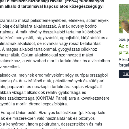
ópai Élelmiszer-biztonsági Hivatal (EFSA) tudományos
épüle
um alkaloid tartalmával kapcsolatos közegészségügyi
 származó mákot péksüteményekben, ételeken, sütemények
ú olaj előállítására alkalmazzák. A mák növény bódító
 tartalmaz. A mák növény összalkaloid tartalma különböző
alaj körülményektől, trágyázástól, éghajlattól, időjárástól és a
2026. j
lmaznak alkaloidot, de rovarkár vagy rossz betakarítási
Az e
 A magas alkaloid tartalommal, gyógyászati célokhoz
járta
felhasználják. Ópium alkaloidokkal szennyezett mákot
A kedv
hatásokhoz, a vér szabad morfin tartalmához és a vizeletben
forga
z vezethet.
Korm.
TO
lkaloidokra, melynek eredményeként négy európai országból
sérül
andia) és Ausztráliából mák, péksütemények és sütőipari
felme
in, papaverin és noszkapin tartalmára kaptak vizsgálati
veszé
Ezen 
ban vizsgált alkaloidok relatív gyakorisága és
vonni
tékes szakbizottsága (CONTAM Panel) arra a következtetésre
jártas
gyedül a morfin étrendi expozíciójára.
Európai Unión belül. Bizonyos kultúrákban (pl. közép-kelet
k élelmiszerekben való használatának és bizonyos
 a kenyérben, finom pékáruban, desszertekben és más