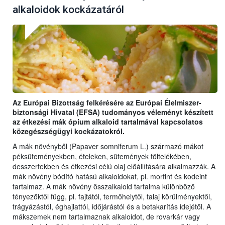
alkaloidok kockázatáról
Az Európai Bizottság felkérésére az Európai Élelmiszer-
biztonsági Hivatal (EFSA) tudományos véleményt készített
az étkezési mák ópium alkaloid tartalmával kapcsolatos
közegészségügyi kockázatokról.
A mák növényből (Papaver somniferum L.) származó mákot
péksüteményekben, ételeken, sütemények töltelékében,
desszertekben és étkezési célú olaj előállítására alkalmazzák. A
mák növény bódító hatású alkaloidokat, pl. morfint és kodeint
tartalmaz. A mák növény összalkaloid tartalma különböző
tényezőktől függ, pl. fajtától, termőhelytől, talaj körülményektől,
trágyázástól, éghajlattól, időjárástól és a betakarítás idejétől. A
mákszemek nem tartalmaznak alkaloidot, de rovarkár vagy