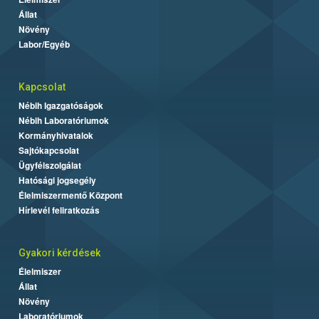
Állat
Növény
Labor/Egyéb
Kapcsolat
Nébih Igazgatóságok
Nébih Laboratóriumok
Kormányhivatalok
Sajtókapcsolat
Ügyfélszolgálat
Hatósági jogsegély
Élelmiszermentő Központ
Hírlevél feliratkozás
Gyakori kérdések
Élelmiszer
Állat
Növény
Laboratóriumok