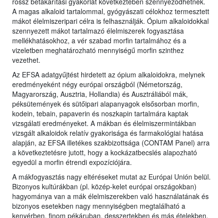
rossz betakarítási gyakorlat következtében szennyeződhetnek.
A magas alkaloid tartalommal, gyógyászati célokhoz termesztett
mákot élelmiszeripari célra is felhasználják. Ópium alkaloidokkal
szennyezett mákot tartalmazó élelmiszerek fogyasztása
mellékhatásokhoz, a vér szabad morfin tartalmához és a
vizeletben meghatározható mennyiségű morfin szinthez
vezethet.
Az EFSA adatgyűjtést hirdetett az ópium alkaloidokra, melynek
eredményeként négy európai országból (Németország,
Magyarország, Ausztria, Hollandia) és Ausztráliából mák,
péksütemények és sütőipari alapanyagok elsősorban morfin,
kodein, tebain, papaverin és noszkapin tartalmára kaptak
vizsgálati eredményeket. A mákban és élelmiszermintákban
vizsgált alkaloidok relatív gyakorisága és farmakológiai hatása
alapján, az EFSA illetékes szakbizottsága (CONTAM Panel) arra
a következtetésre jutott, hogy a kockázatbecslés alapozható
egyedül a morfin étrendi expozíciójára.
A mákfogyasztás nagy eltéréseket mutat az Európai Unión belül.
Bizonyos kultúrákban (pl. közép-kelet európai országokban)
hagyománya van a mák élelmiszerekben való használatának és
bizonyos esetekben nagy mennyiségben megtalálható a
kenyérben, finom pékáruban, desszertekben és más ételekben.