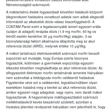
Németországból származott.
A máktartalmú ételek fogyasztását követően kialakuló központi
idegrendszeri hatásokra vonatkozó adatok nem adtak elegendő
információt az alkaloidok dózis-válasz összefüggéséről. A
CONTAM Panel ezért a legalacsonyabb ismert egyszeri orális
(szájon át adagolt) terápiás dózis (1,9 mg morfin, 60 kg-os
felnőtt esetén kerekítve 30 μg morfin/ttkg) alapján, 3-as
bizonytalansági faktort alkalmazva állapította meg az akut
referencia dózist (ARfD), melynek értéke 10 μg/ttkg.
A mákot tartalmazó élelmiszerekből származó morfin becsült
expozíciói azt mutatják, hogy Európa-szerte bizonyos
fogyasztók, különösen a gyermekek expozíciója egyszeri
étkezést követően meghaladhatja az akut referencia dózist. Az
elfogyasztott élelmiszer morfin tartalmának ismerete hiányában
nem számoltak a feldolgozás morfin csökkentő hatásával.
Figyelembe véve ezt a csökkenést, legvalószínűbben olyan
esetekben haladná meg a bevitel az akut referencia dózist,
amikor egyszeri nagy adagokat, vagy nyers, nem darált mákot
fogyasztanak. A hagyományos mákfogyasztásból származó
mellékhatásokról kevés beszámoló született, azonban a
hivatalos jelentési rendszerek hiányában nem jelenthető ki, hogy