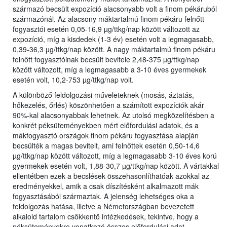
származó becsült expozíció alacsonyabb volt a finom pékáruból
származónál. Az alacsony máktartalmú finom pékáru felnőtt
fogyasztói esetén 0,05-16,9 µg/ttkg/nap között változott az
expozíció, míg a kisdedek (1-3 év) esetén volt a legmagasabb,
0,39-36,3 µg/ttkg/nap között. A nagy máktartalmú finom pékáru
felnőtt fogyasztóinak becsült bevitele 2,48-375 µg/ttkg/nap
között változott, míg a legmagasabb a 3-10 éves gyermekek
esetén volt, 10,2-753 µg/ttkg/nap volt.
A különböző feldolgozási műveleteknek (mosás, áztatás,
hőkezelés, őrlés) köszönhetően a számított expozíciók akár
90%-kal alacsonyabbak lehetnek. Az utolsó megközelítésben a
konkrét péksüteményekben mért előfordulási adatok, és a
mákfogyasztó országok finom pékáru fogyasztása alapján
becsülték a magas bevitelt, ami felnőttek esetén 0,50-14,6
µg/ttkg/nap között változott, míg a legmagasabb 3-10 éves korú
gyermekek esetén volt, 1,88-30,7 µg/ttkg/nap között. A vártakkal
ellentétben ezek a becslések összehasonlíthatóak azokkal az
eredményekkel, amik a csak díszítésként alkalmazott mák
fogyasztásából származtak. A jelenség lehetséges oka a
feldolgozás hatása, illetve a Németországban bevezetett
alkaloid tartalom csökkentő intézkedések, tekintve, hogy a
péksüteményekre vonatkozó összes előfordulási adat