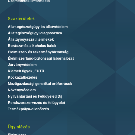
Üzemeltetési információ
Szakterületek
Állat-egészségügy és állatvédelem
Állategészségügyi diagnosztika
Állatgyógyászati termékek
Borászat és alkoholos italok
Élelmiszer- és takarmánybiztonság
Élelmiszerlánc-biztonsági laborhálózat
Járványvédelem
Kiemelt ügyek, EUTR
Kockázatkezelés
Mezőgazdasági genetikai erőforrások
Növényvédelem
Nyilvántartási és Felügyeleti Díj
Rendszerszervezés és felügyelet
Termékpálya-ellenőrzés
Ügyintézés
Élelmiszer