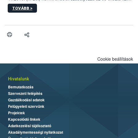
sérülés, illetve ennek veszélye keletkezésekor felmerülő
TOVÁBB >
hatósági feladatokat, valamint a veszélyes eb tartását és annak
engedélyezését. Ezen eljárások során szükség esetén be kell
vonni az ebek viselkedésének megítélésében jártas szakértőt.
Cookie beállítások
Hivatalunk
Bemutatkozás
Szervezeti felépítés
Gazdálkodási adatok
Felügyeleti szervünk
Projektek
Kapcsolódó linkek
Adatkezelési tájékoztató
Akadálymentességi nyilatkozat