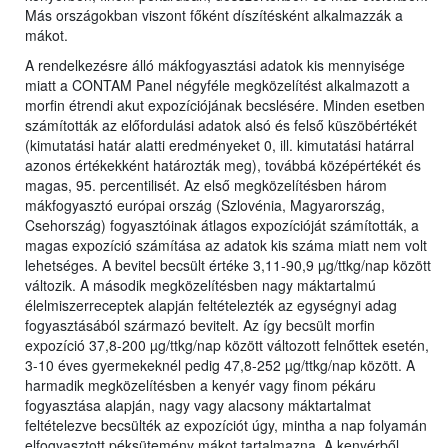
Más országokban viszont főként díszítésként alkalmazzák a
mákot.
A rendelkezésre álló mákfogyasztási adatok kis mennyisége
miatt a CONTAM Panel négyféle megközelítést alkalmazott a
morfin étrendi akut expozíciójának becslésére. Minden esetben
számították az előfordulási adatok alsó és felső küszöbértékét
(kimutatási határ alatti eredményeket 0, ill. kimutatási határral
azonos értékekként határozták meg), továbbá középértékét és
magas, 95. percentilisét. Az első megközelítésben három
mákfogyasztó európai ország (Szlovénia, Magyarország,
Csehország) fogyasztóinak átlagos expozícióját számították, a
magas expozíció számítása az adatok kis száma miatt nem volt
lehetséges. A bevitel becsült értéke 3,11-90,9 µg/ttkg/nap között
változik. A második megközelítésben nagy máktartalmú
élelmiszerreceptek alapján feltételezték az egységnyi adag
fogyasztásából származó bevitelt. Az így becsült morfin
expozíció 37,8-200 µg/ttkg/nap között változott felnőttek esetén,
3-10 éves gyermekeknél pedig 47,8-252 µg/ttkg/nap között. A
harmadik megközelítésben a kenyér vagy finom pékáru
fogyasztása alapján, nagy vagy alacsony máktartalmat
feltételezve becsülték az expozíciót úgy, mintha a nap folyamán
elfogyasztott péksütemény mákot tartalmazna. A kenyérből