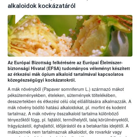
alkaloidok kockázatáról
Az Európai Bizottság felkérésére az Európai Élelmiszer-
biztonsági Hivatal (EFSA) tudományos véleményt készített
az étkezési mák ópium alkaloid tartalmával kapcsolatos
közegészségügyi kockázatokról.
A mák növényből (Papaver somniferum L.) származó mákot
péksüteményekben, ételeken, sütemények töltelékében,
desszertekben és étkezési célú olaj előállítására alkalmazzák. A
mák növény bódító hatású alkaloidokat, pl. morfint és kodeint
tartalmaz. A mák növény összalkaloid tartalma különböző
tényezőktől függ, pl. fajtától, termőhelytől, talaj körülményektől,
trágyázástól, éghajlattól, időjárástól és a betakarítás idejétől. A
mákszemek nem tartalmaznak alkaloidot, de rovarkár vagy