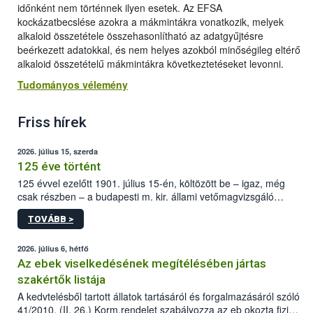
időnként nem történnek ilyen esetek. Az EFSA
kockázatbecslése azokra a mákmintákra vonatkozik, melyek
alkaloid összetétele összehasonlítható az adatgyűjtésre
beérkezett adatokkal, és nem helyes azokból minőségileg eltérő
alkaloid összetételű mákmintákra következtetéseket levonni.
Tudományos vélemény
Friss hírek
2026. július 15, szerda
125 éve történt
125 évvel ezelőtt 1901. július 15-én, költözött be – igaz, még
csak részben – a budapesti m. kir. állami vetőmagvizsgáló
állomás a Kis Rókus utca 15. szám alatti, Czigler Győző által
TOVÁBB >
tervezett új épületébe.
2026. július 6, hétfő
Az ebek viselkedésének megítélésében jártas
szakértők listája
A kedvtelésből tartott állatok tartásáról és forgalmazásáról szóló
41/2010. (II. 26.) Korm.rendelet szabályozza az eb okozta fizikai