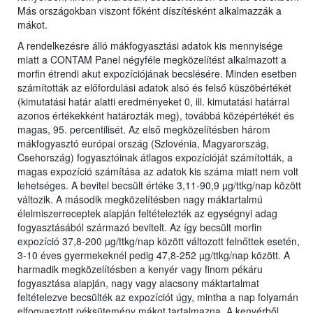
Más országokban viszont főként díszítésként alkalmazzák a
mákot.
A rendelkezésre álló mákfogyasztási adatok kis mennyisége
miatt a CONTAM Panel négyféle megközelítést alkalmazott a
morfin étrendi akut expozíciójának becslésére. Minden esetben
számították az előfordulási adatok alsó és felső küszöbértékét
(kimutatási határ alatti eredményeket 0, ill. kimutatási határral
azonos értékekként határozták meg), továbbá középértékét és
magas, 95. percentilisét. Az első megközelítésben három
mákfogyasztó európai ország (Szlovénia, Magyarország,
Csehország) fogyasztóinak átlagos expozícióját számították, a
magas expozíció számítása az adatok kis száma miatt nem volt
lehetséges. A bevitel becsült értéke 3,11-90,9 µg/ttkg/nap között
változik. A második megközelítésben nagy máktartalmú
élelmiszerreceptek alapján feltételezték az egységnyi adag
fogyasztásából származó bevitelt. Az így becsült morfin
expozíció 37,8-200 µg/ttkg/nap között változott felnőttek esetén,
3-10 éves gyermekeknél pedig 47,8-252 µg/ttkg/nap között. A
harmadik megközelítésben a kenyér vagy finom pékáru
fogyasztása alapján, nagy vagy alacsony máktartalmat
feltételezve becsülték az expozíciót úgy, mintha a nap folyamán
elfogyasztott péksütemény mákot tartalmazna. A kenyérből