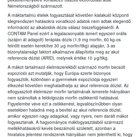
Németországból származott.
A máktartalmú ételek fogyasztását követően kialakuló központi
idegrendszeri hatásokra vonatkozó adatok nem adtak elegendő
információt az alkaloidok dózis-válasz összefüggéséről. A
CONTAM Panel ezért a legalacsonyabb ismert egyszeri orális
(szájon át adagolt) terápiás dózis (1,9 mg morfin, 60 kg-os
felnőtt esetén kerekítve 30 μg morfin/ttkg) alapján, 3-as
bizonytalansági faktort alkalmazva állapította meg az akut
referencia dózist (ARfD), melynek értéke 10 μg/ttkg.
A mákot tartalmazó élelmiszerekből származó morfin becsült
expozíciói azt mutatják, hogy Európa-szerte bizonyos
fogyasztók, különösen a gyermekek expozíciója egyszeri
étkezést követően meghaladhatja az akut referencia dózist. Az
elfogyasztott élelmiszer morfin tartalmának ismerete hiányában
nem számoltak a feldolgozás morfin csökkentő hatásával.
Figyelembe véve ezt a csökkenést, legvalószínűbben olyan
esetekben haladná meg a bevitel az akut referencia dózist,
amikor egyszeri nagy adagokat, vagy nyers, nem darált mákot
fogyasztanak. A hagyományos mákfogyasztásból származó
mellékhatásokról kevés beszámoló született, azonban a
hivatalos jelentési rendszerek hiányában nem jelenthető ki, hogy