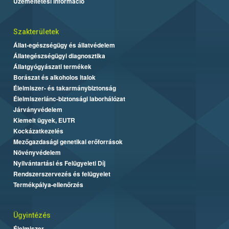
Üzemeltetési információ
Szakterületek
Állat-egészségügy és állatvédelem
Állategészségügyi diagnosztika
Állatgyógyászati termékek
Borászat és alkoholos italok
Élelmiszer- és takarmánybiztonság
Élelmiszerlánc-biztonsági laborhálózat
Járványvédelem
Kiemelt ügyek, EUTR
Kockázatkezelés
Mezőgazdasági genetikai erőforrások
Növényvédelem
Nyilvántartási és Felügyeleti Díj
Rendszerszervezés és felügyelet
Termékpálya-ellenőrzés
Ügyintézés
Élelmiszer