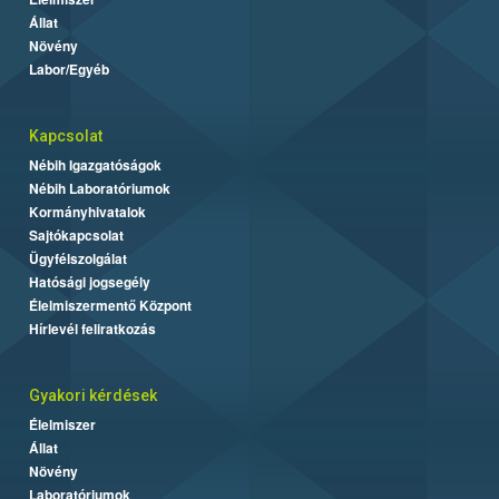
Állat
Növény
Labor/Egyéb
Kapcsolat
Nébih Igazgatóságok
Nébih Laboratóriumok
Kormányhivatalok
Sajtókapcsolat
Ügyfélszolgálat
Hatósági jogsegély
Élelmiszermentő Központ
Hírlevél feliratkozás
Gyakori kérdések
Élelmiszer
Állat
Növény
Laboratóriumok