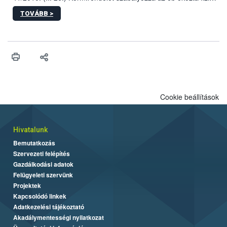
sérülés, illetve ennek veszélye keletkezésekor felmerülő
TOVÁBB >
hatósági feladatokat, valamint a veszélyes eb tartását és annak
engedélyezését. Ezen eljárások során szükség esetén be kell
vonni az ebek viselkedésének megítélésében jártas szakértőt.
Cookie beállítások
Hivatalunk
Bemutatkozás
Szervezeti felépítés
Gazdálkodási adatok
Felügyeleti szervünk
Projektek
Kapcsolódó linkek
Adatkezelési tájékoztató
Akadálymentességi nyilatkozat