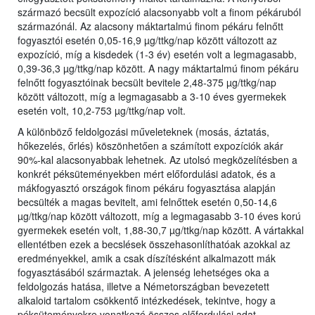
származó becsült expozíció alacsonyabb volt a finom pékáruból
származónál. Az alacsony máktartalmú finom pékáru felnőtt
fogyasztói esetén 0,05-16,9 µg/ttkg/nap között változott az
expozíció, míg a kisdedek (1-3 év) esetén volt a legmagasabb,
0,39-36,3 µg/ttkg/nap között. A nagy máktartalmú finom pékáru
felnőtt fogyasztóinak becsült bevitele 2,48-375 µg/ttkg/nap
között változott, míg a legmagasabb a 3-10 éves gyermekek
esetén volt, 10,2-753 µg/ttkg/nap volt.
A különböző feldolgozási műveleteknek (mosás, áztatás,
hőkezelés, őrlés) köszönhetően a számított expozíciók akár
90%-kal alacsonyabbak lehetnek. Az utolsó megközelítésben a
konkrét péksüteményekben mért előfordulási adatok, és a
mákfogyasztó országok finom pékáru fogyasztása alapján
becsülték a magas bevitelt, ami felnőttek esetén 0,50-14,6
µg/ttkg/nap között változott, míg a legmagasabb 3-10 éves korú
gyermekek esetén volt, 1,88-30,7 µg/ttkg/nap között. A vártakkal
ellentétben ezek a becslések összehasonlíthatóak azokkal az
eredményekkel, amik a csak díszítésként alkalmazott mák
fogyasztásából származtak. A jelenség lehetséges oka a
feldolgozás hatása, illetve a Németországban bevezetett
alkaloid tartalom csökkentő intézkedések, tekintve, hogy a
péksüteményekre vonatkozó összes előfordulási adat