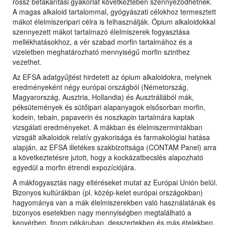
rossz betakarítási gyakorlat következtében szennyeződhetnek.
A magas alkaloid tartalommal, gyógyászati célokhoz termesztett
mákot élelmiszeripari célra is felhasználják. Ópium alkaloidokkal
szennyezett mákot tartalmazó élelmiszerek fogyasztása
mellékhatásokhoz, a vér szabad morfin tartalmához és a
vizeletben meghatározható mennyiségű morfin szinthez
vezethet.
Az EFSA adatgyűjtést hirdetett az ópium alkaloidokra, melynek
eredményeként négy európai országból (Németország,
Magyarország, Ausztria, Hollandia) és Ausztráliából mák,
péksütemények és sütőipari alapanyagok elsősorban morfin,
kodein, tebain, papaverin és noszkapin tartalmára kaptak
vizsgálati eredményeket. A mákban és élelmiszermintákban
vizsgált alkaloidok relatív gyakorisága és farmakológiai hatása
alapján, az EFSA illetékes szakbizottsága (CONTAM Panel) arra
a következtetésre jutott, hogy a kockázatbecslés alapozható
egyedül a morfin étrendi expozíciójára.
A mákfogyasztás nagy eltéréseket mutat az Európai Unión belül.
Bizonyos kultúrákban (pl. közép-kelet európai országokban)
hagyománya van a mák élelmiszerekben való használatának és
bizonyos esetekben nagy mennyiségben megtalálható a
kenyérben, finom pékáruban, desszertekben és más ételekben.