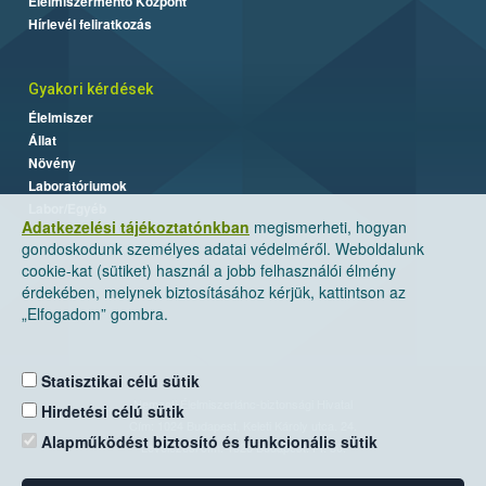
Élelmiszermentő Központ
Hírlevél feliratkozás
Gyakori kérdések
Élelmiszer
Állat
Növény
Laboratóriumok
Labor/Egyéb
Adatkezelési tájékoztatónkban
megismerheti, hogyan
gondoskodunk személyes adatai védelméről. Weboldalunk
cookie-kat (sütiket) használ a jobb felhasználói élmény
érdekében, melynek biztosításához kérjük, kattintson az
„Elfogadom” gombra.
Statisztikai célú sütik
Nemzeti Élelmiszerlánc-biztonsági Hivatal
Hirdetési célú sütik
Cím: 1024 Budapest, Keleti Károly utca. 24.
Alapműködést biztosító és funkcionális sütik
Levelezési cím: 1525 Budapest. Pf. 30.