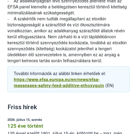
- Az adalékanyagban lévő szennyeződés jelenléte miatt az
EFSA panel kiemelte a belélegzésen keresztül történő kitettség
minimalizálásának szükségességét.
- A szakértők nem tudták megállapítani az etoxikin
biztonságosságát a szárazföldi és vízi ökoszisztémára
vonatkozóan, amikor az adalékanyag szárazföldi állatok révén
kerül elfogyasztásra. Nem zárható ki a vízi táplálékláncon
keresztül történő szennyeződés kockázata, továbbá az etoxikin
szennyeződés (kitettség) kockázatot jelenthet a tengeri
üledékben élő szervezetekre is, amennyiben ez az anyag a
tengeri ketreces tartás során felhasználásra kerül.
További információk az alábbi linken érhetőek el:
https://www.efsa.europa.eu/en/news/efsa-
reassesses-safety-feed-additive-ethoxyquin
(EN)
Friss hírek
2026. július 15, szerda
125 éve történt
125 évvel ezelőtt 1901. július 15-én, költözött be – igaz, még