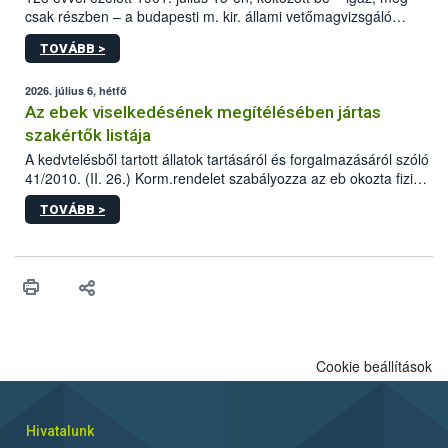
csak részben – a budapesti m. kir. állami vetőmagvizsgáló
állomás a Kis Rókus utca 15. szám alatti, Czigler Győző által
TOVÁBB >
tervezett új épületébe.
2026. július 6, hétfő
Az ebek viselkedésének megítélésében jártas
szakértők listája
A kedvtelésből tartott állatok tartásáról és forgalmazásáról szóló
41/2010. (II. 26.) Korm.rendelet szabályozza az eb okozta fizikai
sérülés, illetve ennek veszélye keletkezésekor felmerülő
TOVÁBB >
hatósági feladatokat, valamint a veszélyes eb tartását és annak
engedélyezését. Ezen eljárások során szükség esetén be kell
vonni az ebek viselkedésének megítélésében jártas szakértőt.
Cookie beállítások
Hivatalunk