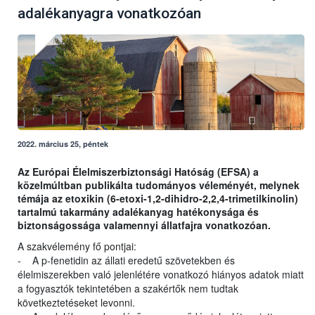
adalékanyagra vonatkozóan
2022. március 25, péntek
Az Európai Élelmiszerbiztonsági Hatóság (EFSA) a
közelmúltban publikálta tudományos véleményét, melynek
témája az etoxikin (6-etoxi-1,2-dihidro-2,2,4-trimetilkinolin)
tartalmú takarmány adalékanyag hatékonysága és
biztonságossága valamennyi állatfajra vonatkozóan.
A szakvélemény fő pontjai:
- A p-fenetidin az állati eredetű szövetekben és
élelmiszerekben való jelenlétére vonatkozó hiányos adatok miatt
a fogyasztók tekintetében a szakértők nem tudtak
következtetéseket levonni.