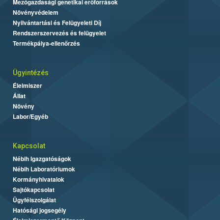
Mezőgazdasági genetikai erőforrások
Növényvédelem
Nyilvántartási és Felügyeleti Díj
Rendszerszervezés és felügyelet
Termékpálya-ellenőrzés
Ügyintézés
Élelmiszer
Állat
Növény
Labor/Egyéb
Kapcsolat
Nébih Igazgatóságok
Nébih Laboratóriumok
Kormányhivatalok
Sajtókapcsolat
Ügyfélszolgálat
Hatósági jogsegély