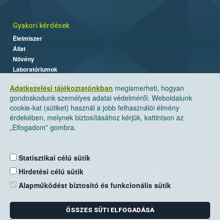
Gyakori kérdések
Élelmiszer
Állat
Növény
Laboratóriumok
Labor/Egyéb
Adatkezelési tájékoztatónkban
megismerheti, hogyan
gondoskodunk személyes adatai védelméről. Weboldalunk
cookie-kat (sütiket) használ a jobb felhasználói élmény
érdekében, melynek biztosításához kérjük, kattintson az
„Elfogadom” gombra.
Statisztikai célú sütik
Nemzeti Élelmiszerlánc-biztonsági Hivatal
Hirdetési célú sütik
Cím: 1024 Budapest, Keleti Károly utca. 24.
Alapműködést biztosító és funkcionális sütik
Levelezési cím: 1525 Budapest. Pf. 30.
ÖSSZES SÜTI ELFOGADÁSA
E-mail:
ugyfelszolgalat@nebih.gov.hu