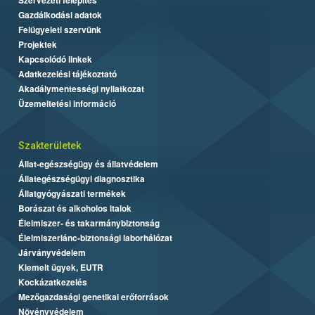
Szervezeti felépítés
Gazdálkodási adatok
Felügyeleti szervünk
Projektek
Kapcsolódó linkek
Adatkezelési tájékoztató
Akadálymentességi nyilatkozat
Üzemeltetési információ
Szakterületek
Állat-egészségügy és állatvédelem
Állategészségügyi diagnosztika
Állatgyógyászati termékek
Borászat és alkoholos italok
Élelmiszer- és takarmánybiztonság
Élelmiszerlánc-biztonsági laborhálózat
Járványvédelem
Kiemelt ügyek, EUTR
Kockázatkezelés
Mezőgazdasági genetikai erőforrások
Növényvédelem