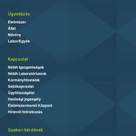
Ügyintézés
Élelmiszer
Állat
Növény
Labor/Egyéb
Kapcsolat
Nébih Igazgatóságok
Nébih Laboratóriumok
Kormányhivatalok
Sajtókapcsolat
Ügyfélszolgálat
Hatósági jogsegély
Élelmiszermentő Központ
Hírlevél feliratkozás
Gyakori kérdések