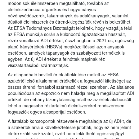
módon sok élelmiszerben megtalálható, továbbá az
élelmiszerláncba organikus és hagyományos
növényvédőszerek, takarmányok és adalékanyagok, valamint
dúsított élelmiszerek és étrend-kiegészítők révén is bekerülhet.
Az EFSA Tudományos Bizottságát felkérték, hogy vizsgálja felül
az EFSA munkája során a különböző ágazatokban használt,
rézre vonatkozó ADI értéket, összhangban a 2021-es, egészség
alapú irányértékek (HBGVs) megközelítéssel azon anyagok
esetében, amelyek tápanyagok és szabályozott termékek is
egyben. Az új ADI értéket a felnőttek májának réz
visszatartásából származtatják.
Az elfogadható beviteli érték áttekintése mellett az EFSA
szakértői első alkalommal értékelték a fogyasztói kitettséget az
összes étrendi forrásból származó rézzel szemben. Az általános
populációban az expozíció nem haladja meg a megállapított ADI
értéket, de néhány bizonytalanság miatt ez az érték alulbecsült
lehet a magasabb réztartalmú élelmiszereket rendszeresen
fogyasztók egyes alcsoportjai esetében.
A fiatalabb korcsoportok rézbevitele meghaladja az új ADI-t, de
a szakértők arra a következtetésre jutottak, hogy ez nem jelent
életre szóló kockázatot, ezért nem tekinthető egészségügyi