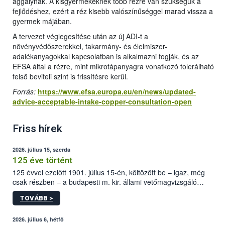
aggálynak. A kisgyermekeknek több rézre van szükségük a
fejlődéshez, ezért a réz kisebb valószínűséggel marad vissza a
gyermek májában.
A tervezet véglegesítése után az új ADI-t a
növényvédőszerekkel, takarmány- és élelmiszer-
adalékanyagokkal kapcsolatban is alkalmazni fogják, és az
EFSA által a rézre, mint mikrotápanyagra vonatkozó tolerálható
felső beviteli szint is frissítésre kerül.
Forrás:
https://www.efsa.europa.eu/en/news/updated-
advice-acceptable-intake-copper-consultation-open
Friss hírek
2026. július 15, szerda
125 éve történt
125 évvel ezelőtt 1901. július 15-én, költözött be – igaz, még
csak részben – a budapesti m. kir. állami vetőmagvizsgáló
állomás a Kis Rókus utca 15. szám alatti, Czigler Győző által
TOVÁBB >
tervezett új épületébe.
2026. július 6, hétfő