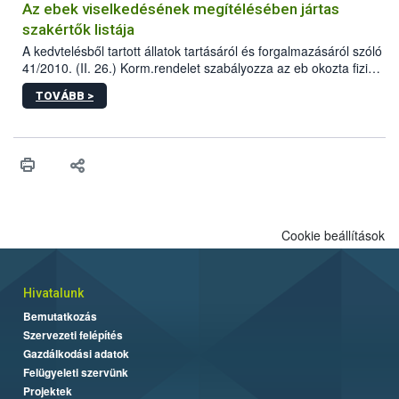
Az ebek viselkedésének megítélésében jártas
szakértők listája
A kedvtelésből tartott állatok tartásáról és forgalmazásáról szóló
41/2010. (II. 26.) Korm.rendelet szabályozza az eb okozta fizikai
sérülés, illetve ennek veszélye keletkezésekor felmerülő
TOVÁBB >
hatósági feladatokat, valamint a veszélyes eb tartását és annak
engedélyezését. Ezen eljárások során szükség esetén be kell
vonni az ebek viselkedésének megítélésében jártas szakértőt.
Cookie beállítások
Hivatalunk
Bemutatkozás
Szervezeti felépítés
Gazdálkodási adatok
Felügyeleti szervünk
Projektek