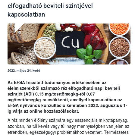
elfogadható beviteli szintjével
kapcsolatban
2022. május 24, kedd
Az EFSA frissített tudományos értékelésében az
élelmiszerekből származó réz elfogadható napi beviteli
szintjét (ADI) 0,15 mg/testtömegkg-ról 0,07
mg/testtömegkg-ra csökkenti, amellyel kapcsolatban az
EFSA nyilvános konzultáció keretében 2022. augusztus 1-
ig várja az online hozzászólásokat.
A réz minden élőlény számára egy esszenciális mikrotápanyag,
azonban, ha túl kevés vagy túl nagy mennyiségben van jelen az
étrendben, egészségügyi problémákhoz vezethet. Természetes