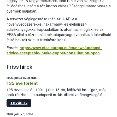
aggálynak. A kisgyermekeknek több rézre van szükségük a
fejlődéshez, ezért a réz kisebb valószínűséggel marad vissza a
gyermek májában.
A tervezet véglegesítése után az új ADI-t a
növényvédőszerekkel, takarmány- és élelmiszer-
adalékanyagokkal kapcsolatban is alkalmazni fogják, és az
EFSA által a rézre, mint mikrotápanyagra vonatkozó tolerálható
felső beviteli szint is frissítésre kerül.
Forrás:
https://www.efsa.europa.eu/en/news/updated-
advice-acceptable-intake-copper-consultation-open
Friss hírek
2026. július 15, szerda
125 éve történt
125 évvel ezelőtt 1901. július 15-én, költözött be – igaz, még
csak részben – a budapesti m. kir. állami vetőmagvizsgáló
állomás a Kis Rókus utca 15. szám alatti, Czigler Győző által
TOVÁBB >
tervezett új épületébe.
2026. július 6, hétfő