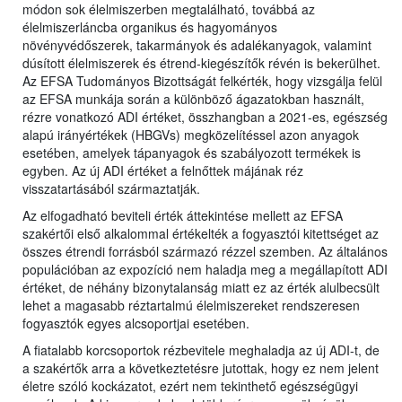
módon sok élelmiszerben megtalálható, továbbá az
élelmiszerláncba organikus és hagyományos
növényvédőszerek, takarmányok és adalékanyagok, valamint
dúsított élelmiszerek és étrend-kiegészítők révén is bekerülhet.
Az EFSA Tudományos Bizottságát felkérték, hogy vizsgálja felül
az EFSA munkája során a különböző ágazatokban használt,
rézre vonatkozó ADI értéket, összhangban a 2021-es, egészség
alapú irányértékek (HBGVs) megközelítéssel azon anyagok
esetében, amelyek tápanyagok és szabályozott termékek is
egyben. Az új ADI értéket a felnőttek májának réz
visszatartásából származtatják.
Az elfogadható beviteli érték áttekintése mellett az EFSA
szakértői első alkalommal értékelték a fogyasztói kitettséget az
összes étrendi forrásból származó rézzel szemben. Az általános
populációban az expozíció nem haladja meg a megállapított ADI
értéket, de néhány bizonytalanság miatt ez az érték alulbecsült
lehet a magasabb réztartalmú élelmiszereket rendszeresen
fogyasztók egyes alcsoportjai esetében.
A fiatalabb korcsoportok rézbevitele meghaladja az új ADI-t, de
a szakértők arra a következtetésre jutottak, hogy ez nem jelent
életre szóló kockázatot, ezért nem tekinthető egészségügyi