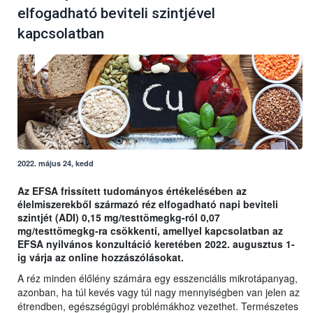
elfogadható beviteli szintjével
kapcsolatban
2022. május 24, kedd
Az EFSA frissített tudományos értékelésében az
élelmiszerekből származó réz elfogadható napi beviteli
szintjét (ADI) 0,15 mg/testtömegkg-ról 0,07
mg/testtömegkg-ra csökkenti, amellyel kapcsolatban az
EFSA nyilvános konzultáció keretében 2022. augusztus 1-
ig várja az online hozzászólásokat.
A réz minden élőlény számára egy esszenciális mikrotápanyag,
azonban, ha túl kevés vagy túl nagy mennyiségben van jelen az
étrendben, egészségügyi problémákhoz vezethet. Természetes