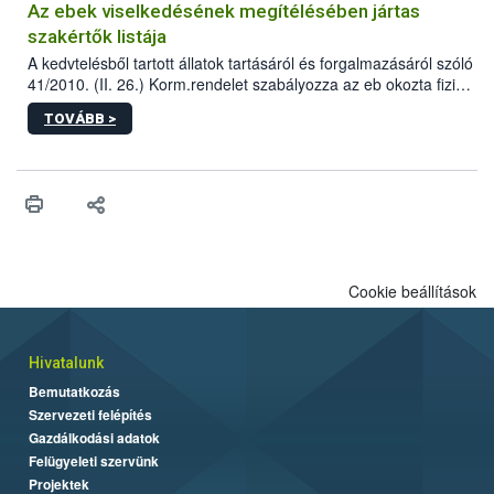
Az ebek viselkedésének megítélésében jártas
szakértők listája
A kedvtelésből tartott állatok tartásáról és forgalmazásáról szóló
41/2010. (II. 26.) Korm.rendelet szabályozza az eb okozta fizikai
sérülés, illetve ennek veszélye keletkezésekor felmerülő
TOVÁBB >
hatósági feladatokat, valamint a veszélyes eb tartását és annak
engedélyezését. Ezen eljárások során szükség esetén be kell
vonni az ebek viselkedésének megítélésében jártas szakértőt.
Cookie beállítások
Hivatalunk
Bemutatkozás
Szervezeti felépítés
Gazdálkodási adatok
Felügyeleti szervünk
Projektek