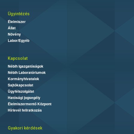
Ügyintézés
Élelmiszer
Állat
Növény
Labor/Egyéb
Kapcsolat
Nébih Igazgatóságok
Nébih Laboratóriumok
Kormányhivatalok
Sajtókapcsolat
Ügyfélszolgálat
Hatósági jogsegély
Élelmiszermentő Központ
Hírlevél feliratkozás
Gyakori kérdések