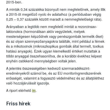
2015-ben.
A minták 0,34 százaléka bizonyult nem megfelelőnek, amely illik
a 2015-öt megelőző nyolc év adataihoz (a periódusban végig
0,25 – 0,37 százalék között maradt a nemmegfelelőségi ráta).
Arányaiban a legtöbb nem megfelelő mintát a rezorcinsav-
laktonokra (hormonálisan aktív vegyületek, melyek
mesterségesen képződnek vagy penészgombák termelik őket)
és az olyan szennyezőanyagokra találták, mint például a fémek
és a mikotoxinok (mikroszkopikus gombák által termelt, toxikus
hatású anyagok). Ezek ugyan kiemelkedő értéket mutattak a
többi anyaggal összehasonlítva, de a korábbi évekhez képest
enyhén csökkenő mennyiségben voltak jelen.
A jelentés összességében kedvező szermaradékszint-
eredményekről számol be, és az EU monitoringrendszerének
erősségét, valamint a fogyasztó védelméhez és az állatjóléthez
való hozzájárulását igazolja.
A riport elérhető
itt
.
Friss hírek