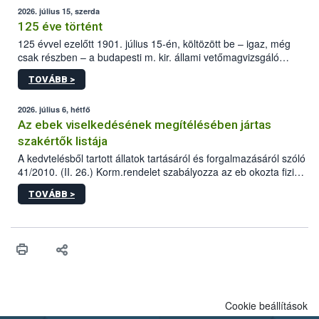
2026. július 15, szerda
125 éve történt
125 évvel ezelőtt 1901. július 15-én, költözött be – igaz, még
csak részben – a budapesti m. kir. állami vetőmagvizsgáló
állomás a Kis Rókus utca 15. szám alatti, Czigler Győző által
TOVÁBB >
tervezett új épületébe.
2026. július 6, hétfő
Az ebek viselkedésének megítélésében jártas
szakértők listája
A kedvtelésből tartott állatok tartásáról és forgalmazásáról szóló
41/2010. (II. 26.) Korm.rendelet szabályozza az eb okozta fizikai
sérülés, illetve ennek veszélye keletkezésekor felmerülő
TOVÁBB >
hatósági feladatokat, valamint a veszélyes eb tartását és annak
engedélyezését. Ezen eljárások során szükség esetén be kell
vonni az ebek viselkedésének megítélésében jártas szakértőt.
Cookie beállítások