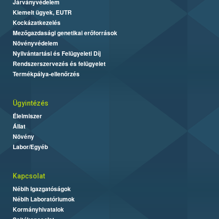
Járványvédelem
Kiemelt ügyek, EUTR
Kockázatkezelés
Mezőgazdasági genetikai erőforrások
Növényvédelem
Nyilvántartási és Felügyeleti Díj
Rendszerszervezés és felügyelet
Termékpálya-ellenőrzés
Ügyintézés
Élelmiszer
Állat
Növény
Labor/Egyéb
Kapcsolat
Nébih Igazgatóságok
Nébih Laboratóriumok
Kormányhivatalok