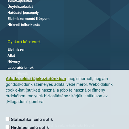
Sajtókapcsolat
Ügyfélszolgálat
Hatósági jogsegély
Élelmiszermentő Központ
Hírlevél feliratkozás
Gyakori kérdések
Élelmiszer
Állat
Növény
Laboratóriumok
Labor/Egyéb
Adatkezelési tájékoztatónkban
megismerheti, hogyan
gondoskodunk személyes adatai védelméről. Weboldalunk
cookie-kat (sütiket) használ a jobb felhasználói élmény
érdekében, melynek biztosításához kérjük, kattintson az
„Elfogadom” gombra.
Statisztikai célú sütik
Nemzeti Élelmiszerlánc-biztonsági Hivatal
Hirdetési célú sütik