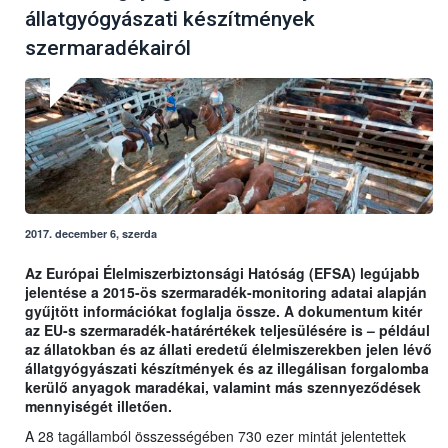
állatgyógyászati készítmények
szermaradékairól
2017. december 6, szerda
Az Európai Élelmiszerbiztonsági Hatóság (EFSA) legújabb
jelentése a 2015-ös szermaradék-monitoring adatai alapján
gyűjtött információkat foglalja össze. A dokumentum kitér
az EU-s szermaradék-határértékek teljesülésére is – például
az állatokban és az állati eredetű élelmiszerekben jelen lévő
állatgyógyászati készítmények és az illegálisan forgalomba
kerülő anyagok maradékai, valamint más szennyeződések
mennyiségét illetően.
A 28 tagállamból összességében 730 ezer mintát jelentettek