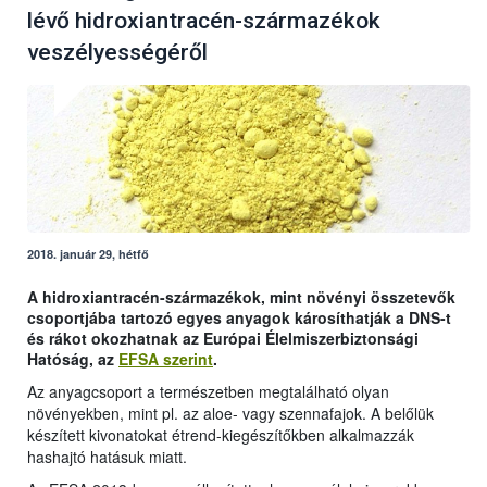
lévő hidroxiantracén-származékok
veszélyességéről
2018. január 29, hétfő
A hidroxiantracén-származékok, mint növényi összetevők
csoportjába tartozó egyes anyagok károsíthatják a DNS-t
és rákot okozhatnak az Európai Élelmiszerbiztonsági
Hatóság, az
EFSA szerint
.
Az anyagcsoport a természetben megtalálható olyan
növényekben, mint pl. az aloe- vagy szennafajok. A belőlük
készített kivonatokat étrend-kiegészítőkben alkalmazzák
hashajtó hatásuk miatt.