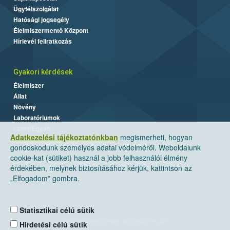
Ügyfélszolgálat
Hatósági jogsegély
Élelmiszermentő Központ
Hírlevél feliratkozás
Gyakori kérdések
Élelmiszer
Állat
Növény
Laboratóriumok
Labor/Egyéb
Adatkezelési tájékoztatónkban
megismerheti, hogyan
gondoskodunk személyes adatai védelméről. Weboldalunk
cookie-kat (sütiket) használ a jobb felhasználói élmény
érdekében, melynek biztosításához kérjük, kattintson az
„Elfogadom” gombra.
Statisztikai célú sütik
Nemzeti Élelmiszerlánc-biztonsági Hivatal
Hirdetési célú sütik