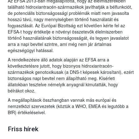
Az EFSA 2013-ban megállapította, hogy az élelmiszerekben
található hidroxiantracén-származékok javíthatják a bélfunkciót,
de potenciális biztonságossági problémák miatt nem javasolta
hosszú távú, nagy mennyiségben történő használatát és
fogyasztását. Az Európai Bizottság ezt követően kérte fel az
EFSA-t hogy értékelje e növényi összetevők élelmiszerben
történő használatának biztonságosságát, és tegyen javaslatot
arra a napi bevitel szintre, ami még nem jár ártalmas
egészségügyi hatással.
A rendelkezésre álló adatok alapján az EFSA arra a
következtetésre jutott, hogy bizonyos hidroxiantracén-
származékok genotoxikusak (a DNS-t képesek károsítani), ezért
biztonságos napi bevitel nem állapítható meg. Kísérleti
állatokban tesztelve némelyik anyagnál kimutatták, hogy
bélrákot okoz.
A megállapítások összhangban vannak más európai és
nemzetközi szervezetek (köztük a WHO, EMEA és legutóbb a
BfR) értékeléseivel.
Friss hírek