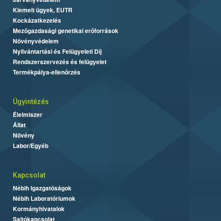
Kiemelt ügyek, EUTR
Kockázatkezelés
Mezőgazdasági genetikai erőforrások
Növényvédelem
Nyilvántartási és Felügyeleti Díj
Rendszerszervezés és felügyelet
Termékpálya-ellenőrzés
Ügyintézés
Élelmiszer
Állat
Növény
Labor/Egyéb
Kapcsolat
Nébih Igazgatóságok
Nébih Laboratóriumok
Kormányhivatalok
Sajtókapcsolat