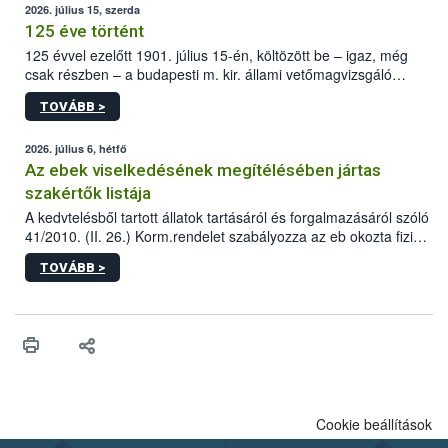
2026. július 15, szerda
125 éve történt
125 évvel ezelőtt 1901. július 15-én, költözött be – igaz, még
csak részben – a budapesti m. kir. állami vetőmagvizsgáló
állomás a Kis Rókus utca 15. szám alatti, Czigler Győző által
TOVÁBB >
tervezett új épületébe.
2026. július 6, hétfő
Az ebek viselkedésének megítélésében jártas
szakértők listája
A kedvtelésből tartott állatok tartásáról és forgalmazásáról szóló
41/2010. (II. 26.) Korm.rendelet szabályozza az eb okozta fizikai
sérülés, illetve ennek veszélye keletkezésekor felmerülő
TOVÁBB >
hatósági feladatokat, valamint a veszélyes eb tartását és annak
engedélyezését. Ezen eljárások során szükség esetén be kell
vonni az ebek viselkedésének megítélésében jártas szakértőt.
Cookie beállítások