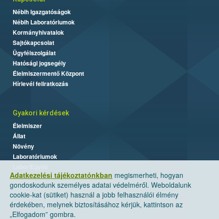
Nébih Igazgatóságok
Nébih Laboratóriumok
Kormányhivatalok
Sajtókapcsolat
Ügyfélszolgálat
Hatósági jogsegély
Élelmiszermentő Központ
Hírlevél feliratkozás
Gyakori kérdések
Élelmiszer
Állat
Növény
Laboratóriumok
Labor/Egyéb
Adatkezelési tájékoztatónkban
megismerheti, hogyan
gondoskodunk személyes adatai védelméről. Weboldalunk
cookie-kat (sütiket) használ a jobb felhasználói élmény
érdekében, melynek biztosításához kérjük, kattintson az
„Elfogadom” gombra.