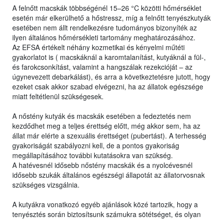
A felnőtt macskák többségénél 15–26 °C közötti hőmérséklet
esetén már elkerülhető a hőstressz, míg a felnőtt tenyészkutyák
esetében nem állt rendelkezésre tudományos bizonyíték az
ilyen általános hőmérsékleti tartomány meghatározásához.
Az EFSA értékelt néhány kozmetikai és kényelmi műtéti
gyakorlatot is ( macskáknál a karomtalanítást, kutyáknál a fül-,
és farokcsonkítást, valamint a hangszálak rezekcióját – az
úgynevezett debarkálást), és arra a következtetésre jutott, hogy
ezeket csak akkor szabad elvégezni, ha az állatok egészsége
miatt feltétlenül szükségesek.
A nőstény kutyák és macskák esetében a fedeztetés nem
kezdődhet meg a teljes érettség előtt, még akkor sem, ha az
állat már elérte a szexuális érettséget (pubertást). A terhesség
gyakoriságát szabályozni kell, de a pontos gyakoriság
megállapításához további kutatásokra van szükség.
A hatévesnél idősebb nőstény macskák és a nyolcévesnél
idősebb szukák általános egészségi állapotát az állatorvosnak
szükséges vizsgálnia.
A kutyákra vonatkozó egyéb ajánlások közé tartozik, hogy a
tenyésztés során biztosítsunk számukra sötétséget, és olyan