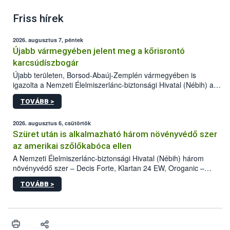
Friss hírek
2026. augusztus 7, péntek
Újabb vármegyében jelent meg a kőrisrontó
karcsúdíszbogár
Újabb területen, Borsod-Abaúj-Zemplén vármegyében is
igazolta a Nemzeti Élelmiszerlánc-biztonsági Hivatal (Nébih) a
kőrisrontó karcsúdíszbogár (Agrilus planipennis) jelenlétét. A
TOVÁBB >
kártevőt nem csak színcsapdában találták meg, de már fertőzött
fában is azonosították. A növényvédelmi szakemberek folytatják
az intenzív felderítést, emellett az intézkedéseket a szlovák
2026. augusztus 6, csütörtök
hatósággal is összehangolják a terjedés megállítása érdekében.
Szüret után is alkalmazható három növényvédő szer
az amerikai szőlőkabóca ellen
A Nemzeti Élelmiszerlánc-biztonsági Hivatal (Nébih) három
növényvédő szer – Decis Forte, Klartan 24 EW, Oroganic –
engedélyokiratát módosította, így azok a szüretet követően,
TOVÁBB >
egészen a vesszőérettség (BBCH 91) stádiumáig
felhasználhatóak a szőlőben. A kiterjesztések célja, hogy a korai
érésű szőlőkben is legyen lehetőség a károsító elleni további
védekezésre. Az Oroganic készítmény kis kiszerelésben kiskerti
felhasználók számára is elérhető és ökológiai termesztésben is