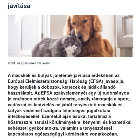
javítása
2023. szeptember 19, kedd
A macskák és kutyák jólétének javítása érdekében az
Európai Élelmiszerbiztonsági Hatóság (EFSA) javasolja,
hogy kerüljék a dobozok, ketrecek és ládák állandó
használatát. Az EFSA szakvéleményét egy új tudományos
jelentésben tették közzé nemrég, amely támogatja a sport,
vadászat és kedvtelés céljából tenyésztett macskák és
kutyák védelmét szolgáló lehetséges jogalkotási
intézkedéseket. Ezenfelül ajánlásokat tartalmaz a
hőstresszre, tartási körülményekre, kényelmi és kozmetikai
sebészeti gyakorlatokra, valamint a tenyésztéssel
kapcsolatos egészségügyi kérdésekre vonatkozóan.