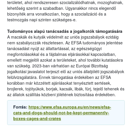
területet, ahol rendszeresen szocializálódhatnak, mozoghatnak,
lehetőség szerint a szabadban. Ugyanakkor nincs elegendő
bizonyíték arra vonatkozóan, hogy a szocializáció és a
testmozgás napi szinten szükséges-e.
Tudományos alapú tanácsadás a jogalkotók támogatására
A macskák és kutyák védelmét az uniós jogszabályok ezidáig
nem szabályozzák részletesen. Az EFSA tudományos jelentése
tanácsadást nyújt az állattartással, az egészségügyi
megfontolásokkal és a fájdalmas eljárásokkal kapcsolatban,
emellett megjelöli azokat a területeket, ahol további kutatásokra
van szükség. 2023-ban várhatóan az Európai Bizottság
jogalkotási javaslatot terjeszt elő az uniós állatjóléti jogszabályok
felülvizsgálatára. Ennek támogatása érdekében az EFSA
korábban már közzétett ajánlásokat tenyésztett sertések,
brojlerek, tojótyúkok, borjak, kacsák, libák, fürj, tejelő tehenek és
az állatok szállítás közbeni jólétének biztosítása érdekében.
Forrás:
https://www.efsa.europa.eu/en/news/efsa-
cats-and-dogs-should-not-be-kept-permanently-
boxes-cages-and-crates