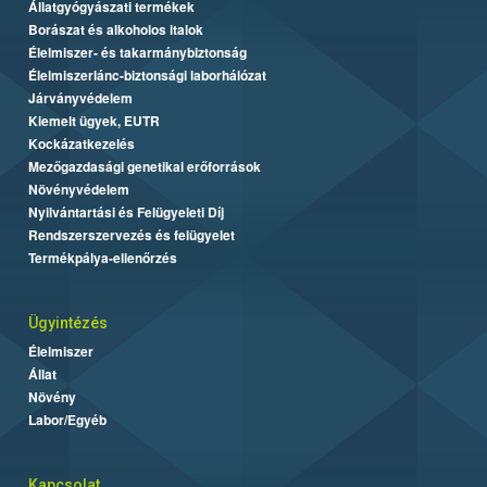
Állatgyógyászati termékek
Borászat és alkoholos italok
Élelmiszer- és takarmánybiztonság
Élelmiszerlánc-biztonsági laborhálózat
Járványvédelem
Kiemelt ügyek, EUTR
Kockázatkezelés
Mezőgazdasági genetikai erőforrások
Növényvédelem
Nyilvántartási és Felügyeleti Díj
Rendszerszervezés és felügyelet
Termékpálya-ellenőrzés
Ügyintézés
Élelmiszer
Állat
Növény
Labor/Egyéb
Kapcsolat