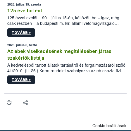
2026. július 15, szerda
125 éve történt
125 évvel ezelőtt 1901. július 15-én, költözött be – igaz, még
csak részben – a budapesti m. kir. állami vetőmagvizsgáló
állomás a Kis Rókus utca 15. szám alatti, Czigler Győző által
TOVÁBB >
tervezett új épületébe.
2026. július 6, hétfő
Az ebek viselkedésének megítélésében jártas
szakértők listája
A kedvtelésből tartott állatok tartásáról és forgalmazásáról szóló
41/2010. (II. 26.) Korm.rendelet szabályozza az eb okozta fizikai
sérülés, illetve ennek veszélye keletkezésekor felmerülő
TOVÁBB >
hatósági feladatokat, valamint a veszélyes eb tartását és annak
engedélyezését. Ezen eljárások során szükség esetén be kell
vonni az ebek viselkedésének megítélésében jártas szakértőt.
Cookie beállítások