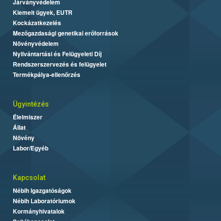
Járványvédelem
Kiemelt ügyek, EUTR
Kockázatkezelés
Mezőgazdasági genetikai erőforrások
Növényvédelem
Nyilvántartási és Felügyeleti Díj
Rendszerszervezés és felügyelet
Termékpálya-ellenőrzés
Ügyintézés
Élelmiszer
Állat
Növény
Labor/Egyéb
Kapcsolat
Nébih Igazgatóságok
Nébih Laboratóriumok
Kormányhivatalok