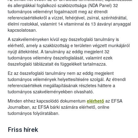
és allergiákkal foglalkozó szakbizottsága (NDA Panel) 32
tudományos véleményt fogalmazott meg az étrendi
referenciaértékekről a vízzel, fehérjével, zsírral, szénhidráttal,
élelmi rostokkal, valamint 14 vitaminnal és 13 ásványi anyaggal
kapcsolatosan.
A szakvéleményeken kívül egy összefoglaló tanulmány is
elérhető, amely a szakbizottság e területen végzett munkájáról
nyújt áttekintést. A tanulmány az eddig megjelent 32
tudományos vélemény összefoglalását, valamint ezek
összefoglaló táblázatait és függelékeit tartalmazza.
Ez az összefoglaló tanulmány nem az eddig megjelent
tudományos vélemények helyettesítésére szolgál. Az étrendi
referenciaértékek megállapításának részletes háttere a
tudományos szakvéleményekben olvasható.
Minden ehhez kapcsolódó dokumentum
elérhető
az EFSA
Journalban, az EFSA bárki számára elérhető, online
tudományos folyóiratában.
Friss hírek