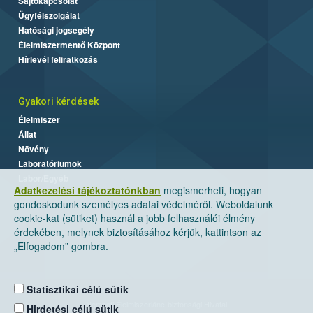
Sajtókapcsolat
Ügyfélszolgálat
Hatósági jogsegély
Élelmiszermentő Központ
Hírlevél feliratkozás
Gyakori kérdések
Élelmiszer
Állat
Növény
Laboratóriumok
Labor/Egyéb
Adatkezelési tájékoztatónkban
megismerheti, hogyan
gondoskodunk személyes adatai védelméről. Weboldalunk
cookie-kat (sütiket) használ a jobb felhasználói élmény
érdekében, melynek biztosításához kérjük, kattintson az
„Elfogadom” gombra.
Statisztikai célú sütik
Nemzeti Élelmiszerlánc-biztonsági Hivatal
Hirdetési célú sütik