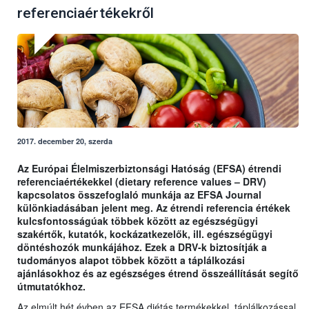
referenciaértékekről
2017. december 20, szerda
Az Európai Élelmiszerbiztonsági Hatóság (EFSA) étrendi
referenciaértékekkel (dietary reference values – DRV)
kapcsolatos összefoglaló munkája az EFSA Journal
különkiadásában jelent meg. Az étrendi referencia értékek
kulcsfontosságúak többek között az egészségügyi
szakértők, kutatók, kockázatkezelők, ill. egészségügyi
döntéshozók munkájához. Ezek a DRV-k biztosítják a
tudományos alapot többek között a táplálkozási
ajánlásokhoz és az egészséges étrend összeállítását segítő
útmutatókhoz.
Az elmúlt hét évben az EFSA diétás termékekkel, táplálkozással