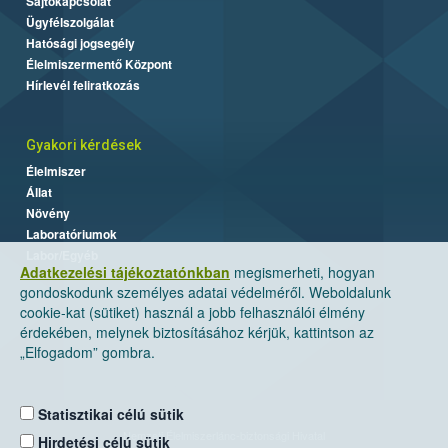
Sajtókapcsolat
Ügyfélszolgálat
Hatósági jogsegély
Élelmiszermentő Központ
Hírlevél feliratkozás
Gyakori kérdések
Élelmiszer
Állat
Növény
Laboratóriumok
Labor/Egyéb
Adatkezelési tájékoztatónkban
megismerheti, hogyan
gondoskodunk személyes adatai védelméről. Weboldalunk
cookie-kat (sütiket) használ a jobb felhasználói élmény
érdekében, melynek biztosításához kérjük, kattintson az
„Elfogadom” gombra.
Statisztikai célú sütik
Nemzeti Élelmiszerlánc-biztonsági Hivatal
Hirdetési célú sütik