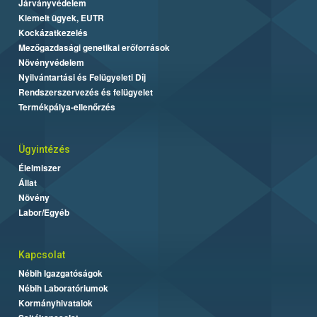
Járványvédelem
Kiemelt ügyek, EUTR
Kockázatkezelés
Mezőgazdasági genetikai erőforrások
Növényvédelem
Nyilvántartási és Felügyeleti Díj
Rendszerszervezés és felügyelet
Termékpálya-ellenőrzés
Ügyintézés
Élelmiszer
Állat
Növény
Labor/Egyéb
Kapcsolat
Nébih Igazgatóságok
Nébih Laboratóriumok
Kormányhivatalok