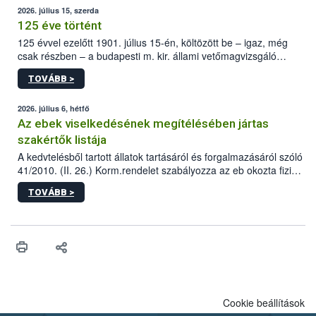
2026. július 15, szerda
125 éve történt
125 évvel ezelőtt 1901. július 15-én, költözött be – igaz, még
csak részben – a budapesti m. kir. állami vetőmagvizsgáló
állomás a Kis Rókus utca 15. szám alatti, Czigler Győző által
TOVÁBB >
tervezett új épületébe.
2026. július 6, hétfő
Az ebek viselkedésének megítélésében jártas
szakértők listája
A kedvtelésből tartott állatok tartásáról és forgalmazásáról szóló
41/2010. (II. 26.) Korm.rendelet szabályozza az eb okozta fizikai
sérülés, illetve ennek veszélye keletkezésekor felmerülő
TOVÁBB >
hatósági feladatokat, valamint a veszélyes eb tartását és annak
engedélyezését. Ezen eljárások során szükség esetén be kell
vonni az ebek viselkedésének megítélésében jártas szakértőt.
Cookie beállítások