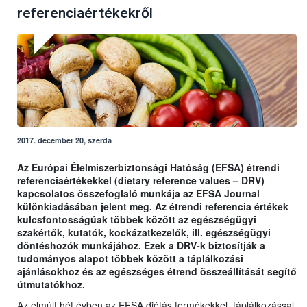
referenciaértékekről
2017. december 20, szerda
Az Európai Élelmiszerbiztonsági Hatóság (EFSA) étrendi
referenciaértékekkel (dietary reference values – DRV)
kapcsolatos összefoglaló munkája az EFSA Journal
különkiadásában jelent meg. Az étrendi referencia értékek
kulcsfontosságúak többek között az egészségügyi
szakértők, kutatók, kockázatkezelők, ill. egészségügyi
döntéshozók munkájához. Ezek a DRV-k biztosítják a
tudományos alapot többek között a táplálkozási
ajánlásokhoz és az egészséges étrend összeállítását segítő
útmutatókhoz.
Az elmúlt hét évben az EFSA diétás termékekkel, táplálkozással