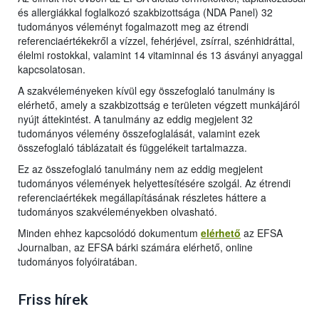
és allergiákkal foglalkozó szakbizottsága (NDA Panel) 32
tudományos véleményt fogalmazott meg az étrendi
referenciaértékekről a vízzel, fehérjével, zsírral, szénhidráttal,
élelmi rostokkal, valamint 14 vitaminnal és 13 ásványi anyaggal
kapcsolatosan.
A szakvéleményeken kívül egy összefoglaló tanulmány is
elérhető, amely a szakbizottság e területen végzett munkájáról
nyújt áttekintést. A tanulmány az eddig megjelent 32
tudományos vélemény összefoglalását, valamint ezek
összefoglaló táblázatait és függelékeit tartalmazza.
Ez az összefoglaló tanulmány nem az eddig megjelent
tudományos vélemények helyettesítésére szolgál. Az étrendi
referenciaértékek megállapításának részletes háttere a
tudományos szakvéleményekben olvasható.
Minden ehhez kapcsolódó dokumentum
elérhető
az EFSA
Journalban, az EFSA bárki számára elérhető, online
tudományos folyóiratában.
Friss hírek