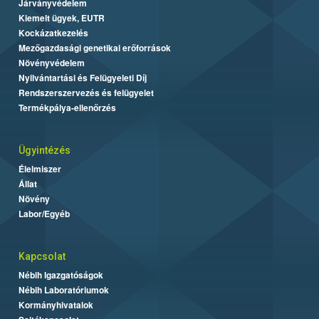
Járványvédelem
Kiemelt ügyek, EUTR
Kockázatkezelés
Mezőgazdasági genetikai erőforrások
Növényvédelem
Nyilvántartási és Felügyeleti Díj
Rendszerszervezés és felügyelet
Termékpálya-ellenőrzés
Ügyintézés
Élelmiszer
Állat
Növény
Labor/Egyéb
Kapcsolat
Nébih Igazgatóságok
Nébih Laboratóriumok
Kormányhivatalok