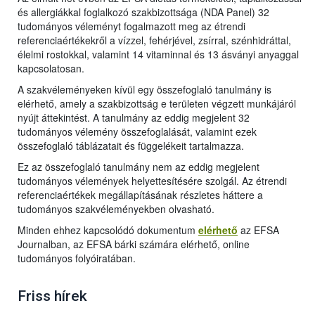
és allergiákkal foglalkozó szakbizottsága (NDA Panel) 32
tudományos véleményt fogalmazott meg az étrendi
referenciaértékekről a vízzel, fehérjével, zsírral, szénhidráttal,
élelmi rostokkal, valamint 14 vitaminnal és 13 ásványi anyaggal
kapcsolatosan.
A szakvéleményeken kívül egy összefoglaló tanulmány is
elérhető, amely a szakbizottság e területen végzett munkájáról
nyújt áttekintést. A tanulmány az eddig megjelent 32
tudományos vélemény összefoglalását, valamint ezek
összefoglaló táblázatait és függelékeit tartalmazza.
Ez az összefoglaló tanulmány nem az eddig megjelent
tudományos vélemények helyettesítésére szolgál. Az étrendi
referenciaértékek megállapításának részletes háttere a
tudományos szakvéleményekben olvasható.
Minden ehhez kapcsolódó dokumentum
elérhető
az EFSA
Journalban, az EFSA bárki számára elérhető, online
tudományos folyóiratában.
Friss hírek