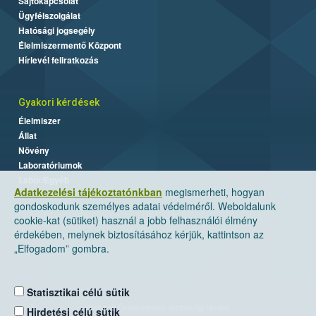
Sajtókapcsolat
Ügyfélszolgálat
Hatósági jogsegély
Élelmiszermentő Központ
Hírlevél feliratkozás
Gyakori kérdések
Élelmiszer
Állat
Növény
Laboratóriumok
Labor/Egyéb
Adatkezelési tájékoztatónkban
megismerheti, hogyan
gondoskodunk személyes adatai védelméről. Weboldalunk
cookie-kat (sütiket) használ a jobb felhasználói élmény
érdekében, melynek biztosításához kérjük, kattintson az
„Elfogadom” gombra.
Statisztikai célú sütik
Nemzeti Élelmiszerlánc-biztonsági Hivatal
Hirdetési célú sütik