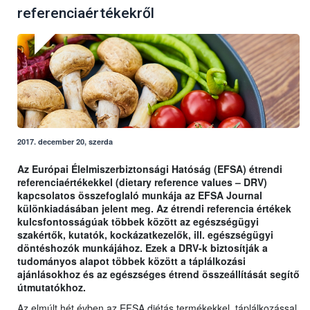
referenciaértékekről
2017. december 20, szerda
Az Európai Élelmiszerbiztonsági Hatóság (EFSA) étrendi
referenciaértékekkel (dietary reference values – DRV)
kapcsolatos összefoglaló munkája az EFSA Journal
különkiadásában jelent meg. Az étrendi referencia értékek
kulcsfontosságúak többek között az egészségügyi
szakértők, kutatók, kockázatkezelők, ill. egészségügyi
döntéshozók munkájához. Ezek a DRV-k biztosítják a
tudományos alapot többek között a táplálkozási
ajánlásokhoz és az egészséges étrend összeállítását segítő
útmutatókhoz.
Az elmúlt hét évben az EFSA diétás termékekkel, táplálkozással