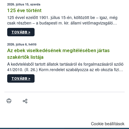
2026. július 15, szerda
125 éve történt
125 évvel ezelőtt 1901. július 15-én, költözött be – igaz, még
csak részben – a budapesti m. kir. állami vetőmagvizsgáló
állomás a Kis Rókus utca 15. szám alatti, Czigler Győző által
TOVÁBB >
tervezett új épületébe.
2026. július 6, hétfő
Az ebek viselkedésének megítélésében jártas
szakértők listája
A kedvtelésből tartott állatok tartásáról és forgalmazásáról szóló
41/2010. (II. 26.) Korm.rendelet szabályozza az eb okozta fizikai
sérülés, illetve ennek veszélye keletkezésekor felmerülő
TOVÁBB >
hatósági feladatokat, valamint a veszélyes eb tartását és annak
engedélyezését. Ezen eljárások során szükség esetén be kell
vonni az ebek viselkedésének megítélésében jártas szakértőt.
Cookie beállítások