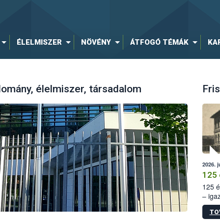
ÉLELMISZER
NÖVÉNY
ÁTFOGÓ TÉMÁK
KA
omány, élelmiszer, társadalom
Fris
2026. j
125 
125 é
– iga
állam
TO
15. sz