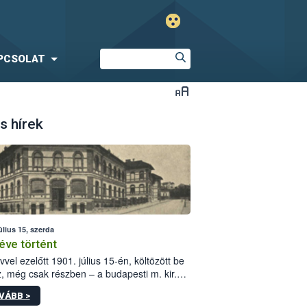
PCSOLAT
s hírek
úlius 15, szerda
éve történt
vvel ezelőtt 1901. július 15-én, költözött be
z, még csak részben – a budapesti m. kir.
i vetőmagvizsgáló állomás a Kis Rókus utca
VÁBB >
ám alatti, Czigler Győző által tervezett új