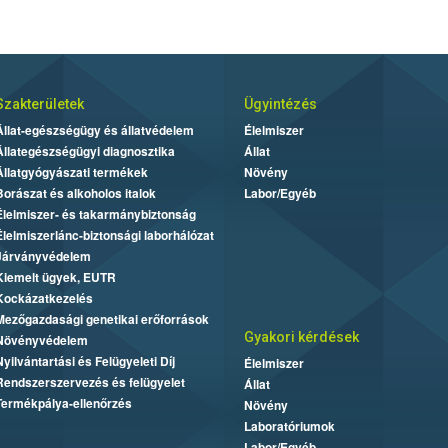
Szakterületek
Ügyintézés
Állat-egészségügy és állatvédelem
Élelmiszer
Állategészségügyi diagnosztika
Állat
Állatgyógyászati termékek
Növény
Borászat és alkoholos italok
Labor/Egyéb
Élelmiszer- és takarmánybiztonság
Élelmiszerlánc-biztonsági laborhálózat
Járványvédelem
Kiemelt ügyek, EUTR
Kockázatkezelés
Mezőgazdasági genetikai erőforrások
Gyakori kérdések
Növényvédelem
Nyilvántartási és Felügyeleti Díj
Élelmiszer
Rendszerszervezés és felügyelet
Állat
Termékpálya-ellenőrzés
Növény
Laboratóriumok
Labor/Egyéb