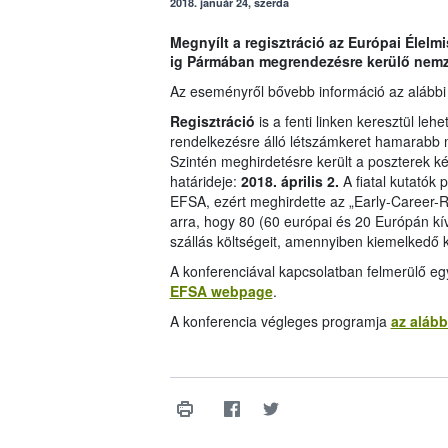
2018. január 24, szerda
Megnyílt a regisztráció az Európai Élel
ig Pármában
megrendezésre kerülő nemze
Az eseményről bővebb információ az alábbi l
Regisztráció
is a fenti linken keresztül le
rendelkezésre álló létszámkeret hamarabb me
Szintén meghirdetésre került a poszterek ké
határideje:
2018. április 2.
A fiatal kutatók 
EFSA, ezért meghirdette az „Early-Career-
arra, hogy 80 (60 európai és 20 Európán kívü
szállás költségeit, amennyiben kiemelkedő k
A konferenciával kapcsolatban felmerülő egyé
EFSA webpage
.
A konferencia végleges programja
az alább