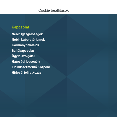
Cookie beállítások
Kapcsolat
Nébih Igazgatóságok
Nébih Laboratóriumok
Kormányhivatalok
Sajtókapcsolat
Ügyfélszolgálat
Hatósági jogsegély
Élelmiszermentő Központ
Hírlevél feliratkozás