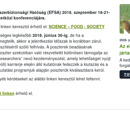
épüle
miszerbiztonsági Hatóság (EFSA)
2018. szeptember 18-21-
tközi konferenciájára.
inken keresztül érhető el:
SCIENCE – FOOD - SOCIETY
hetséges legkésőbb
2018. június 30-ig
, de ha a
2026. j
gtelik, akkor a jelentkezési időszak is korábban zárul.
Az e
szítéséről szóló felhívás. A poszterek beadásának
poszter szekcióban való részvételét különösen támogatja az
járta
Researchers” nevű kezdeményezést, amely lehetőséget nyújt
A kedv
li) karrierje elején álló kutatónak fedezzék a kiutazás és a
forga
utatási programjuk alapján poszterük kiválasztásra kerül.
Korm.
TO
sérül
b kérdéseket az alábbi linken keresztül lehet feltenni:
felme
veszé
Ezen 
i linken
érhető el.
vonni
jártas