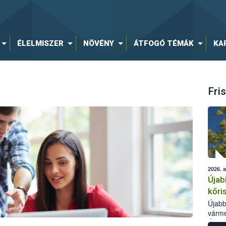
ÉLELMISZER
NÖVÉNY
ÁTFOGÓ TÉMÁK
KA
Fris
2026. 
Újab
kőri
Újabb
várme
Élelm