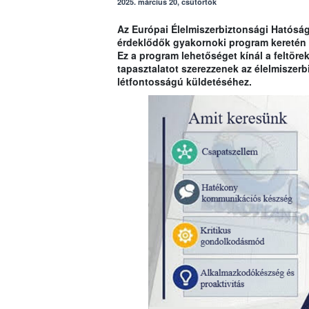
2025. március 20, csütörtök
Az Európai Élelmiszerbiztonsági Hatóság 
érdeklődők gyakornoki program keretén 
Ez a program lehetőséget kínál a feltör
tapasztalatot szerezzenek az élelmiszer
létfontosságú küldetéséhez.