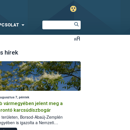
PCSOLAT
s hírek
augusztus 7, péntek
b vármegyében jelent meg a
srontó karcsúdíszbogár
 területen, Borsod-Abaúj-Zemplén
gyében is igazolta a Nemzeti
iszerlánc-biztonsági Hivatal (Nébih) a