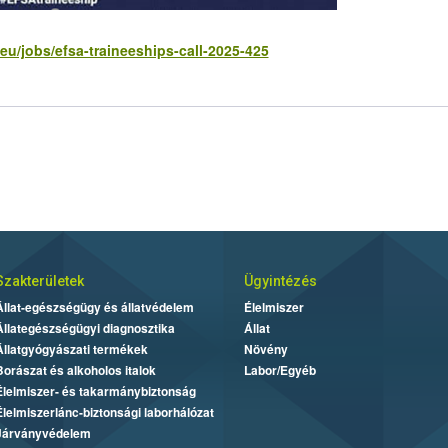
.eu/jobs/efsa-traineeships-call-2025-425
Szakterületek
Ügyintézés
Állat-egészségügy és állatvédelem
Élelmiszer
Állategészségügyi diagnosztika
Állat
Állatgyógyászati termékek
Növény
Borászat és alkoholos italok
Labor/Egyéb
Élelmiszer- és takarmánybiztonság
Élelmiszerlánc-biztonsági laborhálózat
Járványvédelem