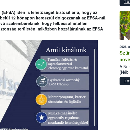
TO
kőris
jelen
(EFSA) idén is lehetőséget biztosít arra, hogy az
talál
belül 12 hónapon keresztül dolgozzanak az EFSA-nál.
azono
ekvő szakembereknek, hogy felbecsülhetetlen
folyta
biztonság területén, miközben hozzájárulnak az EFSA
intéz
össze
érdek
2026. 
Szür
növé
szől
A Nem
(Nébi
Klart
TO
módos
egész
felha
célja
lehet
Az Or
felha
terme