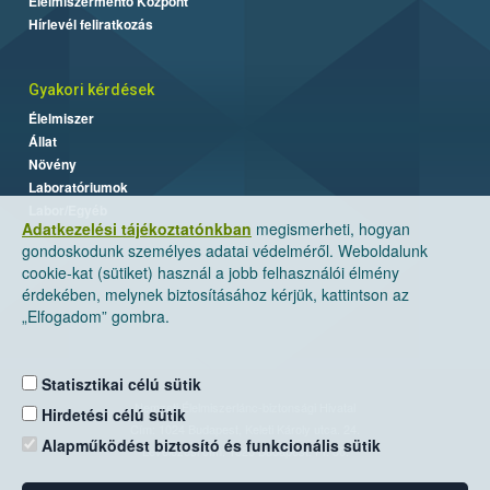
Élelmiszermentő Központ
Hírlevél feliratkozás
Gyakori kérdések
Élelmiszer
Állat
Növény
Laboratóriumok
Labor/Egyéb
Adatkezelési tájékoztatónkban
megismerheti, hogyan
gondoskodunk személyes adatai védelméről. Weboldalunk
cookie-kat (sütiket) használ a jobb felhasználói élmény
érdekében, melynek biztosításához kérjük, kattintson az
„Elfogadom” gombra.
Statisztikai célú sütik
Nemzeti Élelmiszerlánc-biztonsági Hivatal
Hirdetési célú sütik
Cím: 1024 Budapest, Keleti Károly utca. 24.
Alapműködést biztosító és funkcionális sütik
Levelezési cím: 1525 Budapest. Pf. 30.