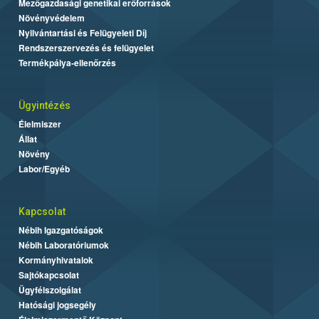
Mezőgazdasági genetikai erőforrások
Növényvédelem
Nyilvántartási és Felügyeleti Díj
Rendszerszervezés és felügyelet
Termékpálya-ellenőrzés
Ügyintézés
Élelmiszer
Állat
Növény
Labor/Egyéb
Kapcsolat
Nébih Igazgatóságok
Nébih Laboratóriumok
Kormányhivatalok
Sajtókapcsolat
Ügyfélszolgálat
Hatósági jogsegély