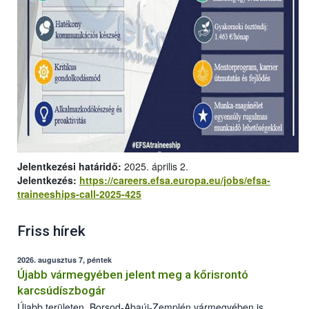
Jelentkezési határidő:
2025. április 2.
Jelentkezés:
https://careers.efsa.europa.eu/jobs/efsa-
traineeships-call-2025-425
Friss hírek
2026. augusztus 7, péntek
Újabb vármegyében jelent meg a kőrisrontó
karcsúdíszbogár
Újabb területen, Borsod-Abaúj-Zemplén vármegyében is