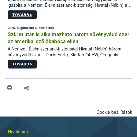
igazolta a Nemzeti Élelmiszerlánc-biztonsági Hivatal (Nébih) a
kőrisrontó karcsúdíszbogár (Agrilus planipennis) jelenlétét. A
TOVÁBB >
kártevőt nem csak színcsapdában találták meg, de már fertőzött
fában is azonosították. A növényvédelmi szakemberek folytatják
az intenzív felderítést, emellett az intézkedéseket a szlovák
2026. augusztus 6, csütörtök
hatósággal is összehangolják a terjedés megállítása érdekében.
Szüret után is alkalmazható három növényvédő szer
az amerikai szőlőkabóca ellen
A Nemzeti Élelmiszerlánc-biztonsági Hivatal (Nébih) három
növényvédő szer – Decis Forte, Klartan 24 EW, Oroganic –
engedélyokiratát módosította, így azok a szüretet követően,
TOVÁBB >
egészen a vesszőérettség (BBCH 91) stádiumáig
felhasználhatóak a szőlőben. A kiterjesztések célja, hogy a korai
érésű szőlőkben is legyen lehetőség a károsító elleni további
védekezésre. Az Oroganic készítmény kis kiszerelésben kiskerti
felhasználók számára is elérhető és ökológiai termesztésben is
engedélyezett.
Cookie beállítások
Hivatalunk