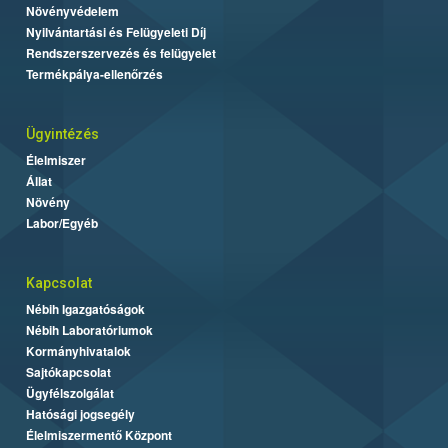
Növényvédelem
Nyilvántartási és Felügyeleti Díj
Rendszerszervezés és felügyelet
Termékpálya-ellenőrzés
Ügyintézés
Élelmiszer
Állat
Növény
Labor/Egyéb
Kapcsolat
Nébih Igazgatóságok
Nébih Laboratóriumok
Kormányhivatalok
Sajtókapcsolat
Ügyfélszolgálat
Hatósági jogsegély
Élelmiszermentő Központ