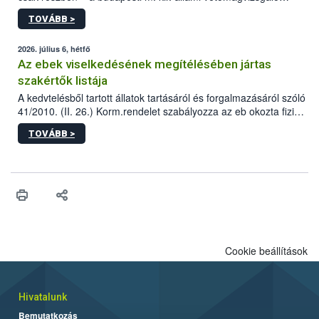
állomás a Kis Rókus utca 15. szám alatti, Czigler Győző által
TOVÁBB >
tervezett új épületébe.
2026. július 6, hétfő
Az ebek viselkedésének megítélésében jártas
szakértők listája
A kedvtelésből tartott állatok tartásáról és forgalmazásáról szóló
41/2010. (II. 26.) Korm.rendelet szabályozza az eb okozta fizikai
sérülés, illetve ennek veszélye keletkezésekor felmerülő
TOVÁBB >
hatósági feladatokat, valamint a veszélyes eb tartását és annak
engedélyezését. Ezen eljárások során szükség esetén be kell
vonni az ebek viselkedésének megítélésében jártas szakértőt.
Cookie beállítások
Hivatalunk
Bemutatkozás