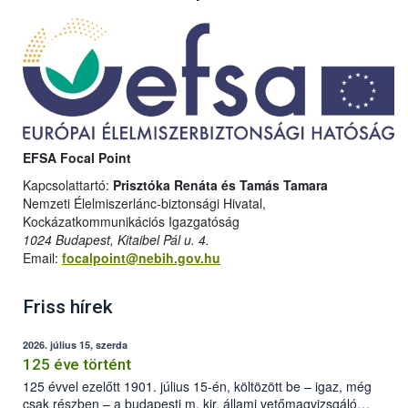
EFSA Focal Point
Kapcsolattartó:
Prisztóka Renáta és Tamás Tamara
Nemzeti Élelmiszerlánc-biztonsági Hivatal,
Kockázatkommunikációs Igazgatóság
1024 Budapest, Kitaibel Pál u. 4.
Email:
focalpoint@nebih.gov.hu
Friss hírek
2026. július 15, szerda
125 éve történt
125 évvel ezelőtt 1901. július 15-én, költözött be – igaz, még
csak részben – a budapesti m. kir. állami vetőmagvizsgáló