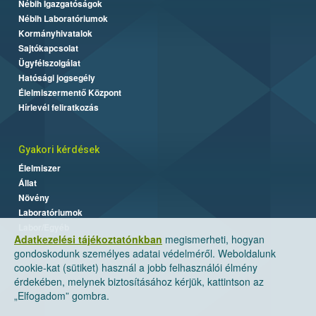
Nébih Igazgatóságok
Nébih Laboratóriumok
Kormányhivatalok
Sajtókapcsolat
Ügyfélszolgálat
Hatósági jogsegély
Élelmiszermentő Központ
Hírlevél feliratkozás
Gyakori kérdések
Élelmiszer
Állat
Növény
Laboratóriumok
Labor/Egyéb
Adatkezelési tájékoztatónkban
megismerheti, hogyan
gondoskodunk személyes adatai védelméről. Weboldalunk
cookie-kat (sütiket) használ a jobb felhasználói élmény
érdekében, melynek biztosításához kérjük, kattintson az
„Elfogadom” gombra.