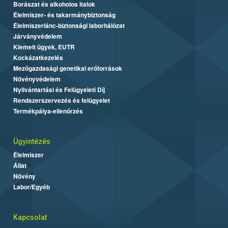
Borászat és alkoholos italok
Élelmiszer- és takarmánybiztonság
Élelmiszerlánc-biztonsági laborhálózat
Járványvédelem
Kiemelt ügyek, EUTR
Kockázatkezelés
Mezőgazdasági genetikai erőforrások
Növényvédelem
Nyilvántartási és Felügyeleti Díj
Rendszerszervezés és felügyelet
Termékpálya-ellenőrzés
Ügyintézés
Élelmiszer
Állat
Növény
Labor/Egyéb
Kapcsolat