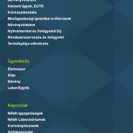
Kiemelt ügyek, EUTR
Kockázatkezelés
Mezőgazdasági genetikai erőforrások
Növényvédelem
Nyilvántartási és Felügyeleti Díj
Rendszerszervezés és felügyelet
Termékpálya-ellenőrzés
Ügyintézés
Élelmiszer
Állat
Növény
Labor/Egyéb
Kapcsolat
Nébih Igazgatóságok
Nébih Laboratóriumok
Kormányhivatalok
Sajtókapcsolat