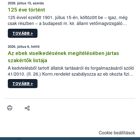
2026. július 15, szerda
125 éve történt
125 évvel ezelőtt 1901. július 15-én, költözött be – igaz, még
csak részben – a budapesti m. kir. állami vetőmagvizsgáló
állomás a Kis Rókus utca 15. szám alatti, Czigler Győző által
TOVÁBB >
tervezett új épületébe.
2026. július 6, hétfő
Az ebek viselkedésének megítélésében jártas
szakértők listája
A kedvtelésből tartott állatok tartásáról és forgalmazásáról szóló
41/2010. (II. 26.) Korm.rendelet szabályozza az eb okozta fizikai
sérülés, illetve ennek veszélye keletkezésekor felmerülő
TOVÁBB >
hatósági feladatokat, valamint a veszélyes eb tartását és annak
engedélyezését. Ezen eljárások során szükség esetén be kell
vonni az ebek viselkedésének megítélésében jártas szakértőt.
Cookie beállítások