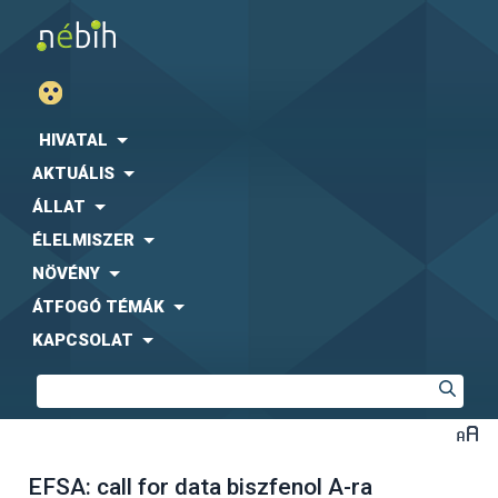
HIVATAL
AKTUÁLIS
ÁLLAT
ÉLELMISZER
NÖVÉNY
ÁTFOGÓ TÉMÁK
KAPCSOLAT
EFSA: call for data biszfenol A-ra