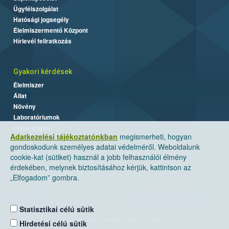
Ügyfélszolgálat
Hatósági jogsegély
Élelmiszermentő Központ
Hírlevél feliratkozás
Gyakori kérdések
Élelmiszer
Állat
Növény
Laboratóriumok
Labor/Egyéb
Adatkezelési tájékoztatónkban
megismerheti, hogyan
gondoskodunk személyes adatai védelméről. Weboldalunk
cookie-kat (sütiket) használ a jobb felhasználói élmény
érdekében, melynek biztosításához kérjük, kattintson az
„Elfogadom” gombra.
Statisztikai célú sütik
Nemzeti Élelmiszerlánc-biztonsági Hivatal
Hirdetési célú sütik