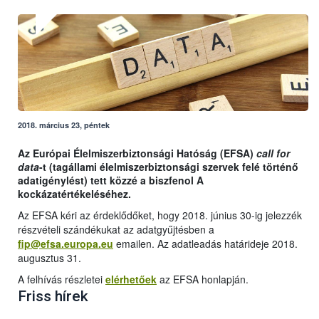
2018. március 23, péntek
Az Európai Élelmiszerbiztonsági Hatóság (EFSA)
call for
data
-t (tagállami élelmiszerbiztonsági szervek felé történő
adatigénylést) tett közzé a biszfenol A
kockázatértékeléséhez.
Az EFSA kéri az érdeklődőket, hogy 2018. június 30-ig jelezzék
részvételi szándékukat az adatgyűjtésben a
fip@efsa.europa.eu
emailen. Az adatleadás határideje 2018.
augusztus 31.
A felhívás részletei
elérhetőek
az EFSA honlapján.
Friss hírek