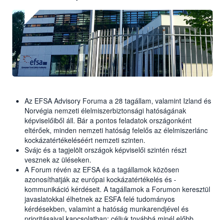
Az EFSA Advisory Foruma a 28 tagállam, valamint Izland és
Norvégia nemzeti élelmiszerbiztonsági hatóságának
képviselőiből áll. Bár a pontos feladatok országonként
eltérőek, minden nemzeti hatóság felelős az élelmiszerlánc
kockázatértékeléséért nemzeti szinten.
Svájc és a tagjelölt országok képviselői szintén részt
vesznek az üléseken.
A Forum révén az EFSA és a tagállamok közösen
azonosíthatják az európai kockázatértékelés és -
kommunikáció kérdéseit. A tagállamok a Forumon keresztül
javaslatokkal élhetnek az ESFA felé tudományos
kérdésekben, valamint a hatóság munkarendjével és
prioritásaival kapcsolatban; céljuk továbbá minél előbb