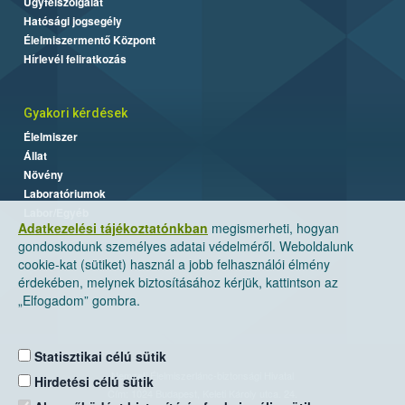
Ügyfélszolgálat
Hatósági jogsegély
Élelmiszermentő Központ
Hírlevél feliratkozás
Gyakori kérdések
Élelmiszer
Állat
Növény
Laboratóriumok
Labor/Egyéb
Adatkezelési tájékoztatónkban
megismerheti, hogyan
gondoskodunk személyes adatai védelméről. Weboldalunk
cookie-kat (sütiket) használ a jobb felhasználói élmény
érdekében, melynek biztosításához kérjük, kattintson az
„Elfogadom” gombra.
Statisztikai célú sütik
Nemzeti Élelmiszerlánc-biztonsági Hivatal
Hirdetési célú sütik
Cím: 1024 Budapest, Keleti Károly utca. 24.