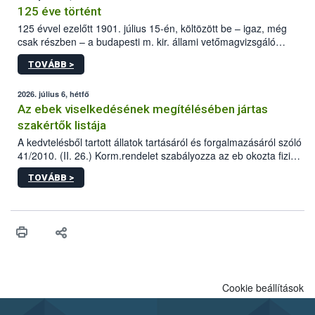
125 éve történt
125 évvel ezelőtt 1901. július 15-én, költözött be – igaz, még
csak részben – a budapesti m. kir. állami vetőmagvizsgáló
állomás a Kis Rókus utca 15. szám alatti, Czigler Győző által
TOVÁBB >
tervezett új épületébe.
2026. július 6, hétfő
Az ebek viselkedésének megítélésében jártas
szakértők listája
A kedvtelésből tartott állatok tartásáról és forgalmazásáról szóló
41/2010. (II. 26.) Korm.rendelet szabályozza az eb okozta fizikai
sérülés, illetve ennek veszélye keletkezésekor felmerülő
TOVÁBB >
hatósági feladatokat, valamint a veszélyes eb tartását és annak
engedélyezését. Ezen eljárások során szükség esetén be kell
vonni az ebek viselkedésének megítélésében jártas szakértőt.
Cookie beállítások