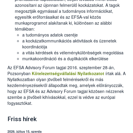
azonosítani az újonnan felmerülő kockázatokat. A tagok
megosztják egymással a tudományos információkat,
egyesítik erőforrásaikat és az EFSA-val közös
munkaprogramot alakítanak ki, különösen az alábbi
témákban:
a tudományos adatok cseréje
a kockázatkommunikációs aktivitások és üzenetek
koordinációja
a vitás kérdések és véleménykülönbségek megoldása
munkakoordináció és a duplikációk elkerülése
Az EFSA Advisory Forum tagjai 2016. szeptember 28-án,
Pozsonyban
Kötelezettségvállalási Nyilatkozatot
írtak alá. A
Nyilatkozatban olyan jövőbeli felmérésekről és más
kezdeményezésekről állapodtak meg, amelyek előirányozzák,
hogy az EFSA és az Advisory Forum tagjai közösen nézzenek
szembe a jövőbeli kihívásokkal, ezzel is védve az európai
fogyasztókat.
Friss hírek
2026. július 15, szerda