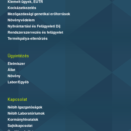
Kiemelt ügyek, EUTR
Kockázatkezelés
Mezőgazdasági genetikai erőforrások
Növényvédelem
Nyilvántartási és Felügyeleti Díj
Rendszerszervezés és felügyelet
Termékpálya-ellenőrzés
Ügyintézés
Élelmiszer
Állat
Növény
Labor/Egyéb
Kapcsolat
Nébih Igazgatóságok
Nébih Laboratóriumok
Kormányhivatalok
Sajtókapcsolat