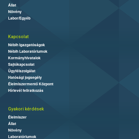
Állat
Növény
Labor/Egyéb
Kapcsolat
Nébih Igazgatóságok
Nébih Laboratóriumok
Kormányhivatalok
Sajtókapcsolat
Ügyfélszolgálat
Hatósági jogsegély
Élelmiszermentő Központ
Hírlevél feliratkozás
Gyakori kérdések
Élelmiszer
Állat
Növény
Laboratóriumok