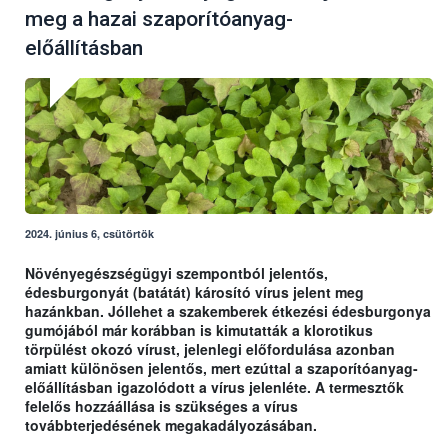
meg a hazai szaporítóanyag-
előállításban
2024. június 6, csütörtök
Növényegészségügyi szempontból jelentős,
édesburgonyát (batátát) károsító vírus jelent meg
hazánkban. Jóllehet a szakemberek étkezési édesburgonya
gumójából már korábban is kimutatták a klorotikus
törpülést okozó vírust, jelenlegi előfordulása azonban
amiatt különösen jelentős, mert ezúttal a szaporítóanyag-
előállításban igazolódott a vírus jelenléte. A termesztők
felelős hozzáállása is szükséges a vírus
továbbterjedésének megakadályozásában.