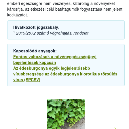
emberi egészségre nem veszélyes, kizárólag a növényeket
károsítja, az étkezési célú batátagumók fogyasztása nem jelent
kockázatot.
Hivatkozott jogszabály:
1
2019/2072 számú végrehajtási rendelet
Kapcsolódó anyagok:
Fontos változások a növényegészségügyi
bejelentések kapcsán
Az édesburgonya egyik legjelentősebb
vírusbetegsége az édesburgonya klorotikus törpülés
vírus (SPCSV)