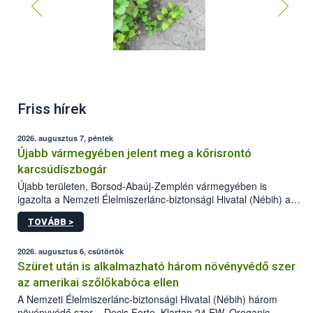
SPCSV vírus okozta tünetek: törpülés, és lilás,
Friss hírek
illetve mozaikos elszíneződések a leveleken
2026. augusztus 7, péntek
Újabb vármegyében jelent meg a kőrisrontó
karcsúdíszbogár
Újabb területen, Borsod-Abaúj-Zemplén vármegyében is
igazolta a Nemzeti Élelmiszerlánc-biztonsági Hivatal (Nébih) a
kőrisrontó karcsúdíszbogár (Agrilus planipennis) jelenlétét. A
TOVÁBB >
kártevőt nem csak színcsapdában találták meg, de már fertőzött
fában is azonosították. A növényvédelmi szakemberek folytatják
az intenzív felderítést, emellett az intézkedéseket a szlovák
2026. augusztus 6, csütörtök
hatósággal is összehangolják a terjedés megállítása érdekében.
Szüret után is alkalmazható három növényvédő szer
az amerikai szőlőkabóca ellen
A Nemzeti Élelmiszerlánc-biztonsági Hivatal (Nébih) három
növényvédő szer – Decis Forte, Klartan 24 EW, Oroganic –