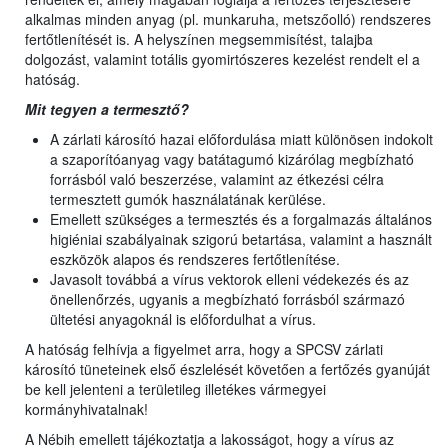
alkalmas minden anyag (pl. munkaruha, metszőolló) rendszeres
fertőtlenítését is. A helyszínen megsemmisítést, talajba
dolgozást, valamint totális gyomirtószeres kezelést rendelt el a
hatóság.
Mit tegyen a termesztő?
A zárlati károsító hazai előfordulása miatt különösen indokolt
a szaporítóanyag vagy batátagumó kizárólag megbízható
forrásból való beszerzése, valamint az étkezési célra
termesztett gumók használatának kerülése.
Emellett szükséges a termesztés és a forgalmazás általános
higiéniai szabályainak szigorú betartása, valamint a használt
eszközök alapos és rendszeres fertőtlenítése.
Javasolt továbbá a vírus vektorok elleni védekezés és az
önellenőrzés, ugyanis a megbízható forrásból származó
ültetési anyagoknál is előfordulhat a vírus.
A hatóság felhívja a figyelmet arra, hogy a SPCSV zárlati
károsító tüneteinek első észlelését követően a fertőzés gyanúját
be kell jelenteni a területileg illetékes vármegyei
kormányhivatalnak!
A Nébih emellett tájékoztatja a lakosságot, hogy a vírus az