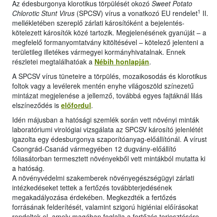
Az édesburgonya klorotikus törpülését okozó
Sweet Potato
1
Chlorotic Stunt Virus
(SPCSV) vírus a vonatkozó EU rendelet
II.
mellékletében szereplő zárlati károsítóként a bejelentés-
kötelezett károsítók közé tartozik. Megjelenésének gyanúját – a
megfelelő formanyomtatvány kitöltésével – kötelező jelenteni a
területileg illetékes vármegyei kormányhivatalnak. Ennek
részletei megtalálhatóak a
Nébih honlapján
.
A SPCSV vírus tüneteire a törpülés, mozaikosodás és klorotikus
foltok vagy a levélerek mentén enyhe világoszöld színezetű
mintázat megjelenése a jellemző, továbbá egyes fajtáknál lilás
elszíneződés is
előfordul
.
Idén májusban a hatósági szemlék során vett növényi minták
laboratóriumi virológiai vizsgálata az SPCSV károsító jelenlétét
igazolta egy édesburgonya szaporítóanyag-előállítónál. A vírust
Csongrád-Csanád vármegyében 12 dugvány-előállító
fóliasátorban termesztett növényekből vett mintákból mutatta ki
a hatóság.
A növényvédelmi szakemberek növényegészségügyi zárlati
intézkedéseket tettek a fertőzés továbbterjedésének
megakadályozása érdekében. Megkezdték a fertőzés
forrásának felderítését, valamint szigorú higiéniai előírásokat
rendeltek el, amely magában foglalja a fertőzés terjesztésére