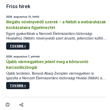
Friss hírek
2026. augusztus 10, hétfő
Illegális növényvédő szerek – a Nébih a webáruházak
kockázataira figyelmeztet
Egyre gyakoribbak a Nemzeti Élelmiszerlánc-biztonsági
Hivatalhoz (Nébih) növényvédő szert árusító, jellemzően külföldi
honlapok kapcsán érkező bejelentések. Emellett az ilyen
TOVÁBB >
termékeket kínáló kéretlen online reklámok mennyisége is
számottevően megnövekedett az elmúlt időszakban. A Nébih
összegyűjtötte az illegális növényvédő szerek kapcsán
2026. augusztus 7, péntek
előforduló árulkodó jeleket, valamint a webáruházakból való
Újabb vármegyében jelent meg a kőrisrontó
vásárlás kockázatait.
karcsúdíszbogár
Újabb területen, Borsod-Abaúj-Zemplén vármegyében is
igazolta a Nemzeti Élelmiszerlánc-biztonsági Hivatal (Nébih) a
kőrisrontó karcsúdíszbogár (Agrilus planipennis) jelenlétét. A
TOVÁBB >
kártevőt nem csak színcsapdában találták meg, de már fertőzött
fában is azonosították. A növényvédelmi szakemberek folytatják
az intenzív felderítést, emellett az intézkedéseket a szlovák
hatósággal is összehangolják a terjedés megállítása érdekében.