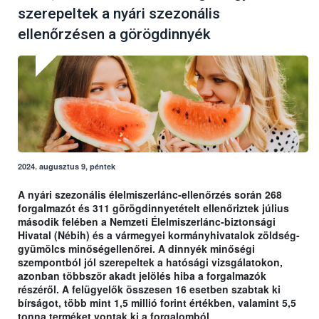
szerepeltek a nyári szezonális
ellenőrzésen a görögdinnyék
2024. augusztus 9, péntek
A nyári szezonális élelmiszerlánc-ellenőrzés során 268
forgalmazót és 311 görögdinnyetételt ellenőriztek július
második felében a Nemzeti Élelmiszerlánc-biztonsági
Hivatal (Nébih) és a vármegyei kormányhivatalok zöldség-
gyümölcs minőségellenőrei. A dinnyék minőségi
szempontból jól szerepeltek a hatósági vizsgálatokon,
azonban többször akadt jelölés hiba a forgalmazók
részéről. A felügyelők összesen 16 esetben szabtak ki
bírságot, több mint 1,5 millió forint értékben, valamint 5,5
tonna terméket vontak ki a forgalomból.