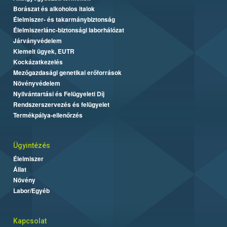
Borászat és alkoholos italok
Élelmiszer- és takarmánybiztonság
Élelmiszerlánc-biztonsági laborhálózat
Járványvédelem
Kiemelt ügyek, EUTR
Kockázatkezelés
Mezőgazdasági genetikai erőforrások
Növényvédelem
Nyilvántartási és Felügyeleti Díj
Rendszerszervezés és felügyelet
Termékpálya-ellenőrzés
Ügyintézés
Élelmiszer
Állat
Növény
Labor/Egyéb
Kapcsolat