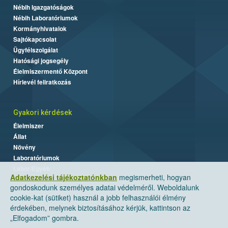
Nébih Igazgatóságok
Nébih Laboratóriumok
Kormányhivatalok
Sajtókapcsolat
Ügyfélszolgálat
Hatósági jogsegély
Élelmiszermentő Központ
Hírlevél feliratkozás
Gyakori kérdések
Élelmiszer
Állat
Növény
Laboratóriumok
Labor/Egyéb
Adatkezelési tájékoztatónkban
megismerheti, hogyan
gondoskodunk személyes adatai védelméről. Weboldalunk
cookie-kat (sütiket) használ a jobb felhasználói élmény
érdekében, melynek biztosításához kérjük, kattintson az
„Elfogadom” gombra.