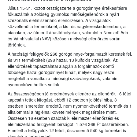
Július 15-31. között országszerte a görögdinnye értékesítésre
fókuszáltak a zöldség-gyümölcs minőségellenőrök a nyári
szezonális élelmiszerlánc-ellenőrzésen. A vizsgálatok
közvetlenül a termelőknél, a kis- és nagykereskedelemben, a
piacokon, az útmenti árusítóhelyeken, valamint a Nemzeti Adó-
és Vámhivatallal (NAV) közösen mélységi ellenőrzés során
történtek.
A hatósági felügyelők 268 görögdinnye-forgalmazót kerestek fel,
és 311 terméktételt (298 hazai, 13 külföldi) vizsgáltak. Az
ellenőrzések tapasztalatai alapján a forgalmazók döntő
többsége hazai görögdinnyét kínált, melyek nagy része
megfelelt a vonatkozó minőségi szabványoknak, valamint
nyomonkövethetőek voltak.
Az összességében jó eredmények ellenére az ellenőrök 16 tétel
kapcsán tettek kifogást, ebből 12 esetben jelölési hiba, 3
esetben ismeretlen eredetű, nem nyomonkövethető termék és 1
alkalommal a higiéniai követelmények megsértése miatt.
Összesen 16 esetben szabtak ki élelmiszer-ellenőrzési és
élelmiszerlánc-felügyeleti bírságot, 1 576 366 Ft összértékben.
Emellett a felügyelők 12 tételt, összesen 5 540 kg terméket is
kivontak a forgalomból.