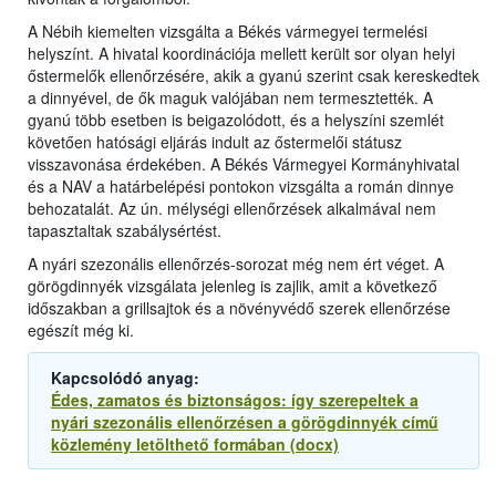
A Nébih kiemelten vizsgálta a Békés vármegyei termelési
helyszínt. A hivatal koordinációja mellett került sor olyan helyi
őstermelők ellenőrzésére, akik a gyanú szerint csak kereskedtek
a dinnyével, de ők maguk valójában nem termesztették. A
gyanú több esetben is beigazolódott, és a helyszíni szemlét
követően hatósági eljárás indult az őstermelői státusz
visszavonása érdekében. A Békés Vármegyei Kormányhivatal
és a NAV a határbelépési pontokon vizsgálta a román dinnye
behozatalát. Az ún. mélységi ellenőrzések alkalmával nem
tapasztaltak szabálysértést.
A nyári szezonális ellenőrzés-sorozat még nem ért véget. A
görögdinnyék vizsgálata jelenleg is zajlik, amit a következő
időszakban a grillsajtok és a növényvédő szerek ellenőrzése
egészít még ki.
Kapcsolódó anyag:
Édes, zamatos és biztonságos: így szerepeltek a
nyári szezonális ellenőrzésen a görögdinnyék című
közlemény letölthető formában (docx)