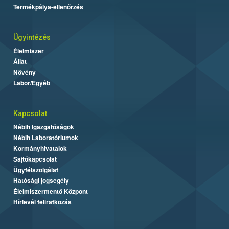
Termékpálya-ellenőrzés
Ügyintézés
Élelmiszer
Állat
Növény
Labor/Egyéb
Kapcsolat
Nébih Igazgatóságok
Nébih Laboratóriumok
Kormányhivatalok
Sajtókapcsolat
Ügyfélszolgálat
Hatósági jogsegély
Élelmiszermentő Központ
Hírlevél feliratkozás