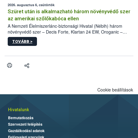
az intenzív felderítést, emellett az intézkedéseket a szlovák
2026. augusztus 6, csütörtök
hatósággal is összehangolják a terjedés megállítása érdekében.
Szüret után is alkalmazható három növényvédő szer
az amerikai szőlőkabóca ellen
A Nemzeti Élelmiszerlánc-biztonsági Hivatal (Nébih) három
növényvédő szer – Decis Forte, Klartan 24 EW, Oroganic –
engedélyokiratát módosította, így azok a szüretet követően,
TOVÁBB >
egészen a vesszőérettség (BBCH 91) stádiumáig
felhasználhatóak a szőlőben. A kiterjesztések célja, hogy a korai
érésű szőlőkben is legyen lehetőség a károsító elleni további
védekezésre. Az Oroganic készítmény kis kiszerelésben kiskerti
felhasználók számára is elérhető és ökológiai termesztésben is
engedélyezett.
Cookie beállítások
Hivatalunk
Bemutatkozás
Szervezeti felépítés
Gazdálkodási adatok
Felügyeleti szervünk