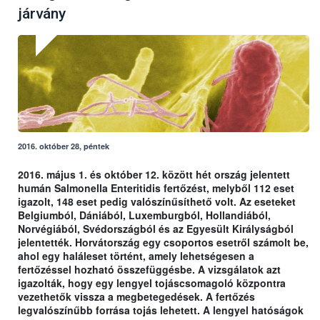
járvány
2016. október 28, péntek
2016. május 1. és október 12. között hét ország jelentett
humán Salmonella Enteritidis fertőzést, melyből 112 eset
igazolt, 148 eset pedig valószínűsíthető volt. Az eseteket
Belgiumból, Dániából, Luxemburgból, Hollandiából,
Norvégiából, Svédországból és az Egyesült Királyságból
jelentették. Horvátország egy csoportos esetről számolt be,
ahol egy haláleset történt, amely lehetségesen a
fertőzéssel hozható összefüggésbe. A vizsgálatok azt
igazolták, hogy egy lengyel tojáscsomagoló központra
vezethetők vissza a megbetegedések. A fertőzés
legvalószínűbb forrása tojás lehetett. A lengyel hatóságok