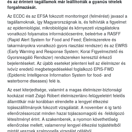
és az érintett tagállamok már leállították a gyanús tételek
forgalmazását.
Az ECDC és az EFSA fokozott monitoringot (felmérést) javasol a
tagállamoknak, így Magyarországnak is, és felhívták a figyelmet
az epidemiológiai, mikrobiológiai és környezeti vizsgálatokra
vonatkozó folyamatos információcserére, beleértve a RASFF
(Rapid Alert System for Food and Feed; Élelmiszerekre és
takarmányokra vonatkozó gyors riasztási rendszer) és az EWRS
(Early Warning and Response System; Korai Figyelmeztető és
Gyorsreagáló Rendszer) rendszereken keresztül érkező
bejelentéseket. Az újabb eseteket jelenteni kell az élelmiszer és
ivóvíz eredetű megbetegedésekkel foglalkozó EPIS-FWD
(Epidemic Intelligence Information System for food- and
waterborne diseases) felé is.
Az eset kiterjedtsége, valamint a magas élelmiszer-biztonsági
kockázat miatt Zsigó Róbert élelmiszerlánc-felügyeletért felelős
államtitkár már korábban elrendelte a lengyel étkezési
tojásszállítmányok fokozott vizsgálatát. A november 4-ig tartó
ellenőrzéssorozat minden hazai tojáscsomagoló és -feldolgozó
létesítményt érint. A szakemberek, a nyomon követhetőség
ellenőrzése mellett, valamennyi lengyel étkezési tojástételből
mintát vesznek szalmonella vizsgálat céljából.