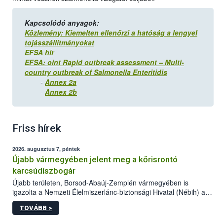
Kapcsolódó anyagok:
Közlemény: Kiemelten ellenőrzi a hatóság a lengyel
tojásszállítmányokat
EFSA hír
EFSA: oint Rapid outbreak assessment – Multi-
country outbreak of Salmonella Enteritidis
-
Annex 2a
-
Annex 2b
Friss hírek
2026. augusztus 7, péntek
Újabb vármegyében jelent meg a kőrisrontó
karcsúdíszbogár
Újabb területen, Borsod-Abaúj-Zemplén vármegyében is
igazolta a Nemzeti Élelmiszerlánc-biztonsági Hivatal (Nébih) a
kőrisrontó karcsúdíszbogár (Agrilus planipennis) jelenlétét. A
TOVÁBB >
kártevőt nem csak színcsapdában találták meg, de már fertőzött
fában is azonosították. A növényvédelmi szakemberek folytatják