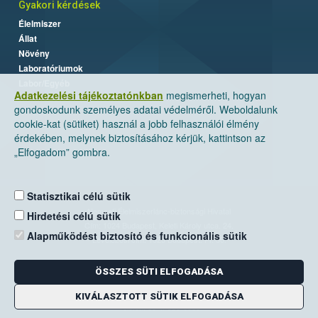
Gyakori kérdések
Élelmiszer
Állat
Növény
Laboratóriumok
Labor/Egyéb
Adatkezelési tájékoztatónkban
megismerheti, hogyan
gondoskodunk személyes adatai védelméről. Weboldalunk
cookie-kat (sütiket) használ a jobb felhasználói élmény
érdekében, melynek biztosításához kérjük, kattintson az
„Elfogadom” gombra.
Statisztikai célú sütik
Nemzeti Élelmiszerlánc-biztonsági Hivatal
Hirdetési célú sütik
Cím: 1024 Budapest, Keleti Károly utca. 24.
Alapműködést biztosító és funkcionális sütik
Levelezési cím: 1525 Budapest. Pf. 30.
ÖSSZES SÜTI ELFOGADÁSA
E-mail:
ugyfelszolgalat@nebih.gov.hu
Zöld szám: 06-80/263-244
KIVÁLASZTOTT SÜTIK ELFOGADÁSA
Telefon: 06-1/ 336-9000