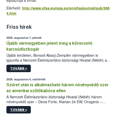
elpusztítja a vírust.
Elérhető:
http://www.efsa.europa.eu/en/efsajournal/pub/388
4.htm
Friss hírek
2026. augusztus 7, péntek
Újabb vármegyében jelent meg a kőrisrontó
karcsúdíszbogár
Újabb területen, Borsod-Abaúj-Zemplén vármegyében is
igazolta a Nemzeti Élelmiszerlánc-biztonsági Hivatal (Nébih) a
kőrisrontó karcsúdíszbogár (Agrilus planipennis) jelenlétét. A
TOVÁBB >
kártevőt nem csak színcsapdában találták meg, de már fertőzött
fában is azonosították. A növényvédelmi szakemberek folytatják
az intenzív felderítést, emellett az intézkedéseket a szlovák
2026. augusztus 6, csütörtök
hatósággal is összehangolják a terjedés megállítása érdekében.
Szüret után is alkalmazható három növényvédő szer
az amerikai szőlőkabóca ellen
A Nemzeti Élelmiszerlánc-biztonsági Hivatal (Nébih) három
növényvédő szer – Decis Forte, Klartan 24 EW, Oroganic –
engedélyokiratát módosította, így azok a szüretet követően,
TOVÁBB >
egészen a vesszőérettség (BBCH 91) stádiumáig