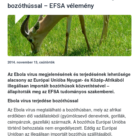
bozóthússal – EFSA vélemény
2014. november 13, csütörtök
Az Ebola vírus megjelenésének és terjedésének lehetősége
alacsony az Európai Unióba Nyugat- és Közép-Afrikából
illegálisan importált bozóthúsok közvetítésével –
állapították meg az EFSA tudományos szakemberei.
Ebola vírus terjedése bozóthússal
Az Ebola vírus megtalálható a bozóthúsban, mely az afrikai
erdőkben élő vadállatokból (gyümölcsevő denevérek, gorillák,
csimpánzok, gazellák) származik. A bozóthús Európai Unióba
történő behozatala nem engedélyezett. Eddig az Európai
Unióban az illegálisan importált bozóthús szállításából,