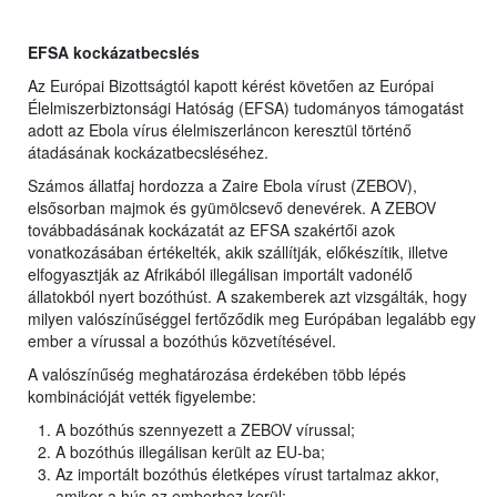
EFSA kockázatbecslés
Az Európai Bizottságtól kapott kérést követően az Európai
Élelmiszerbiztonsági Hatóság (EFSA) tudományos támogatást
adott az Ebola vírus élelmiszerláncon keresztül történő
átadásának kockázatbecsléséhez.
Számos állatfaj hordozza a Zaire Ebola vírust (ZEBOV),
elsősorban majmok és gyümölcsevő denevérek. A ZEBOV
továbbadásának kockázatát az EFSA szakértői azok
vonatkozásában értékelték, akik szállítják, előkészítik, illetve
elfogyasztják az Afrikából illegálisan importált vadonélő
állatokból nyert bozóthúst. A szakemberek azt vizsgálták, hogy
milyen valószínűséggel fertőződik meg Európában legalább egy
ember a vírussal a bozóthús közvetítésével.
A valószínűség meghatározása érdekében több lépés
kombinációját vették figyelembe:
A bozóthús szennyezett a ZEBOV vírussal;
A bozóthús illegálisan került az EU-ba;
Az importált bozóthús életképes vírust tartalmaz akkor,
amikor a hús az emberhez kerül;