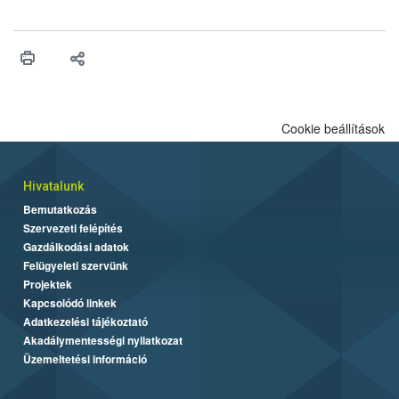
felhasználhatóak a szőlőben. A kiterjesztések célja, hogy a korai
érésű szőlőkben is legyen lehetőség a károsító elleni további
védekezésre. Az Oroganic készítmény kis kiszerelésben kiskerti
felhasználók számára is elérhető és ökológiai termesztésben is
engedélyezett.
Cookie beállítások
Hivatalunk
Bemutatkozás
Szervezeti felépítés
Gazdálkodási adatok
Felügyeleti szervünk
Projektek
Kapcsolódó linkek
Adatkezelési tájékoztató
Akadálymentességi nyilatkozat
Üzemeltetési információ