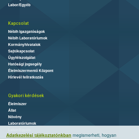
Labor/Egyéb
Kapcsolat
Nébih Igazgatóságok
Nébih Laboratóriumok
Kormányhivatalok
Sajtókapcsolat
Ügyfélszolgálat
Hatósági jogsegély
Élelmiszermentő Központ
Hírlevél feliratkozás
Gyakori kérdések
Élelmiszer
Állat
Növény
Laboratóriumok
Labor/Egyéb
Adatkezelési tájékoztatónkban
megismerheti, hogyan