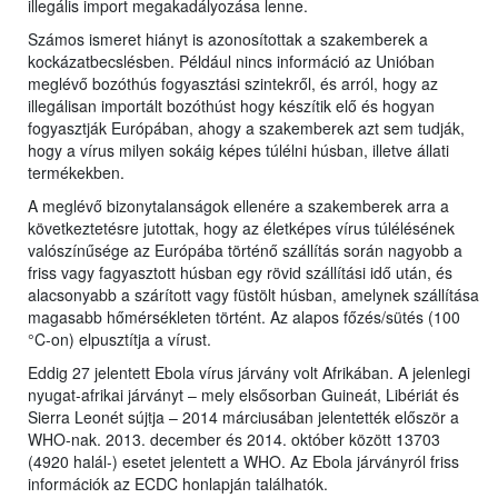
illegális import megakadályozása lenne.
Számos ismeret hiányt is azonosítottak a szakemberek a
kockázatbecslésben. Például nincs információ az Unióban
meglévő bozóthús fogyasztási szintekről, és arról, hogy az
illegálisan importált bozóthúst hogy készítik elő és hogyan
fogyasztják Európában, ahogy a szakemberek azt sem tudják,
hogy a vírus milyen sokáig képes túlélni húsban, illetve állati
termékekben.
A meglévő bizonytalanságok ellenére a szakemberek arra a
következtetésre jutottak, hogy az életképes vírus túlélésének
valószínűsége az Európába történő szállítás során nagyobb a
friss vagy fagyasztott húsban egy rövid szállítási idő után, és
alacsonyabb a szárított vagy füstölt húsban, amelynek szállítása
magasabb hőmérsékleten történt. Az alapos főzés/sütés (100
°C-on) elpusztítja a vírust.
Eddig 27 jelentett Ebola vírus járvány volt Afrikában. A jelenlegi
nyugat-afrikai járványt – mely elsősorban Guineát, Libériát és
Sierra Leonét sújtja – 2014 márciusában jelentették először a
WHO-nak. 2013. december és 2014. október között 13703
(4920 halál-) esetet jelentett a WHO. Az Ebola járványról friss
információk az ECDC honlapján találhatók.