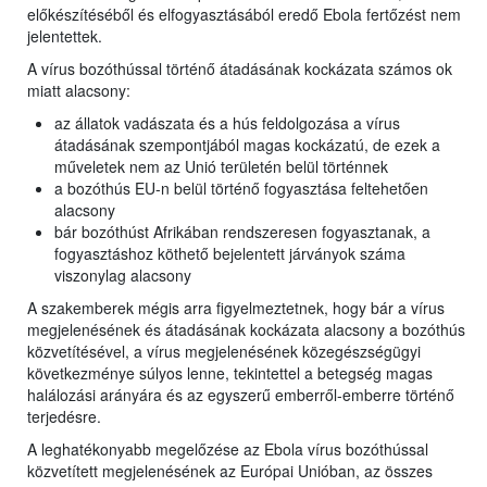
előkészítéséből és elfogyasztásából eredő Ebola fertőzést nem
jelentettek.
A vírus bozóthússal történő átadásának kockázata számos ok
miatt alacsony:
az állatok vadászata és a hús feldolgozása a vírus
átadásának szempontjából magas kockázatú, de ezek a
műveletek nem az Unió területén belül történnek
a bozóthús EU-n belül történő fogyasztása feltehetően
alacsony
bár bozóthúst Afrikában rendszeresen fogyasztanak, a
fogyasztáshoz köthető bejelentett járványok száma
viszonylag alacsony
A szakemberek mégis arra figyelmeztetnek, hogy bár a vírus
megjelenésének és átadásának kockázata alacsony a bozóthús
közvetítésével, a vírus megjelenésének közegészségügyi
következménye súlyos lenne, tekintettel a betegség magas
halálozási arányára és az egyszerű emberről-emberre történő
terjedésre.
A leghatékonyabb megelőzése az Ebola vírus bozóthússal
közvetített megjelenésének az Európai Unióban, az összes