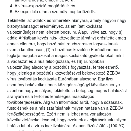
A vírus-expozíció megtörténik és
Az expozíció után a személy megfertőződik.
Tekintettel az adatok és ismeretek hiányára, amely nagyon nagy
bizonytalanságot eredményez, az említett kockázat
valószínűségét nem lehetett becsülni. Alapul véve azt, hogy (i)
eddig Afrikában kevés hús- közvetítette járványt erősítettek meg
annak ellenére, hogy bozóthúst rendszeresen fogyasztanak
ezen a kontinensen, (ii) a bozóthús kezelése Európában nem
foglalja magába azokat a magas kockázatú gyakorlatokat, mint
a vadászat és a hús feldolgozása, és (iii) Európában
valószínűleg alacsony a bozóthús fogyasztás, feltételezhető,
hogy jelenleg a bozóthús közvetítésével bekövetkező ZEBOV
vírus továbbítás kockázata Európában alacsony. Egy ilyen
esemény bekövetkeztének közegészségügyi következménye
azonban nagyon súlyos, tekintettel a betegség magas halálozási
arányára és a fertőzés lehetséges másodlagos
továbbterjedésére. Alig van információ arról, hogy a sózásnak,
füstölésnek és a hús szárításának milyen hatása van a ZEBOV
fertőzőképességére. Ezért nem is lehet arra vonatkozón
következtetéseket levonni, hogy ezeknek az eljárásoknak milyen
hatása lehet a vírus inaktiválására. Alapos főzés/sütés (100 °C)