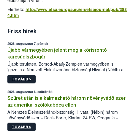
elpusztítja a vírust.
Elérhető:
http://www.efsa.europa.eu/en/efsajournal/pub/388
4.htm
Friss hírek
2026. augusztus 7, péntek
Újabb vármegyében jelent meg a kőrisrontó
karcsúdíszbogár
Újabb területen, Borsod-Abaúj-Zemplén vármegyében is
igazolta a Nemzeti Élelmiszerlánc-biztonsági Hivatal (Nébih) a
kőrisrontó karcsúdíszbogár (Agrilus planipennis) jelenlétét. A
TOVÁBB >
kártevőt nem csak színcsapdában találták meg, de már fertőzött
fában is azonosították. A növényvédelmi szakemberek folytatják
az intenzív felderítést, emellett az intézkedéseket a szlovák
2026. augusztus 6, csütörtök
hatósággal is összehangolják a terjedés megállítása érdekében.
Szüret után is alkalmazható három növényvédő szer
az amerikai szőlőkabóca ellen
A Nemzeti Élelmiszerlánc-biztonsági Hivatal (Nébih) három
növényvédő szer – Decis Forte, Klartan 24 EW, Oroganic –
engedélyokiratát módosította, így azok a szüretet követően,
TOVÁBB >
egészen a vesszőérettség (BBCH 91) stádiumáig