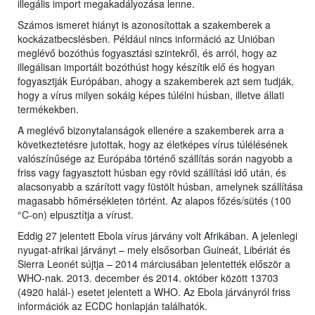
illegális import megakadályozása lenne.
Számos ismeret hiányt is azonosítottak a szakemberek a
kockázatbecslésben. Például nincs információ az Unióban
meglévő bozóthús fogyasztási szintekről, és arról, hogy az
illegálisan importált bozóthúst hogy készítik elő és hogyan
fogyasztják Európában, ahogy a szakemberek azt sem tudják,
hogy a vírus milyen sokáig képes túlélni húsban, illetve állati
termékekben.
A meglévő bizonytalanságok ellenére a szakemberek arra a
következtetésre jutottak, hogy az életképes vírus túlélésének
valószínűsége az Európába történő szállítás során nagyobb a
friss vagy fagyasztott húsban egy rövid szállítási idő után, és
alacsonyabb a szárított vagy füstölt húsban, amelynek szállítása
magasabb hőmérsékleten történt. Az alapos főzés/sütés (100
°C-on) elpusztítja a vírust.
Eddig 27 jelentett Ebola vírus járvány volt Afrikában. A jelenlegi
nyugat-afrikai járványt – mely elsősorban Guineát, Libériát és
Sierra Leonét sújtja – 2014 márciusában jelentették először a
WHO-nak. 2013. december és 2014. október között 13703
(4920 halál-) esetet jelentett a WHO. Az Ebola járványról friss
információk az ECDC honlapján találhatók.