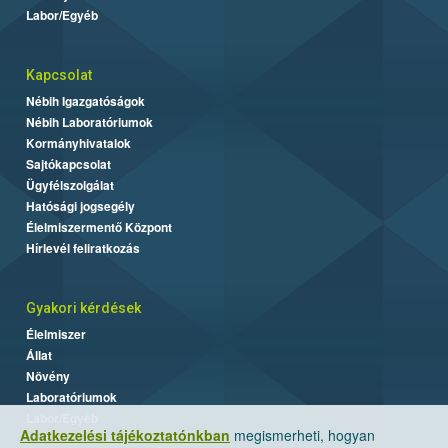
Labor/Egyéb
Kapcsolat
Nébih Igazgatóságok
Nébih Laboratóriumok
Kormányhivatalok
Sajtókapcsolat
Ügyfélszolgálat
Hatósági jogsegély
Élelmiszermentő Központ
Hírlevél feliratkozás
Gyakori kérdések
Élelmiszer
Állat
Növény
Laboratóriumok
Labor/Egyéb
Adatkezelési tájékoztatónkban
megismerheti, hogyan