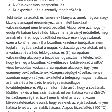
A vírus-expozíció megtörténik és
Az expozíció után a személy megfertőződik.
Tekintettel az adatok és ismeretek hiányára, amely nagyon nagy
bizonytalanságot eredményez, az említett kockázat
valószínűségét nem lehetett becsülni. Alapul véve azt, hogy (i)
eddig Afrikában kevés hús- közvetítette járványt erősítettek meg
annak ellenére, hogy bozóthúst rendszeresen fogyasztanak
ezen a kontinensen, (ii) a bozóthús kezelése Európában nem
foglalja magába azokat a magas kockázatú gyakorlatokat, mint
a vadászat és a hús feldolgozása, és (iii) Európában
valószínűleg alacsony a bozóthús fogyasztás, feltételezhető,
hogy jelenleg a bozóthús közvetítésével bekövetkező ZEBOV
vírus továbbítás kockázata Európában alacsony. Egy ilyen
esemény bekövetkeztének közegészségügyi következménye
azonban nagyon súlyos, tekintettel a betegség magas halálozási
arányára és a fertőzés lehetséges másodlagos
továbbterjedésére. Alig van információ arról, hogy a sózásnak,
füstölésnek és a hús szárításának milyen hatása van a ZEBOV
fertőzőképességére. Ezért nem is lehet arra vonatkozón
következtetéseket levonni, hogy ezeknek az eljárásoknak milyen
hatása lehet a vírus inaktiválására. Alapos főzés/sütés (100 °C)