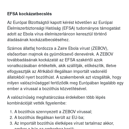
EFSA kockázatbecslés
Az Európai Bizottságtól kapott kérést követően az Európai
Élelmiszerbiztonsági Hatóság (EFSA) tudományos támogatást
adott az Ebola vírus élelmiszerláncon keresztül történő
átadásának kockázatbecsléséhez.
Számos állatfaj hordozza a Zaire Ebola vírust (ZEBOV),
elsősorban majmok és gyümölcsevő denevérek. A ZEBOV
továbbadásának kockázatát az EFSA szakértői azok
vonatkozásában értékelték, akik szállítják, előkészítik, illetve
elfogyasztják az Afrikából illegálisan importált vadonélő
állatokból nyert bozóthúst. A szakemberek azt vizsgálták, hogy
milyen valószínűséggel fertőződik meg Európában legalább egy
ember a vírussal a bozóthús közvetítésével.
A valószínűség meghatározása érdekében több lépés
kombinációját vették figyelembe:
A bozóthús szennyezett a ZEBOV vírussal;
A bozóthús illegálisan került az EU-ba;
Az importált bozóthús életképes vírust tartalmaz akkor,
amikor a hús az emberhez kerül;