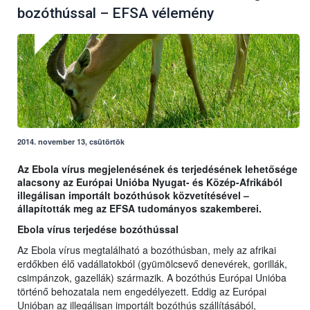
bozóthússal – EFSA vélemény
2014. november 13, csütörtök
Az Ebola vírus megjelenésének és terjedésének lehetősége
alacsony az Európai Unióba Nyugat- és Közép-Afrikából
illegálisan importált bozóthúsok közvetítésével –
állapították meg az EFSA tudományos szakemberei.
Ebola vírus terjedése bozóthússal
Az Ebola vírus megtalálható a bozóthúsban, mely az afrikai
erdőkben élő vadállatokból (gyümölcsevő denevérek, gorillák,
csimpánzok, gazellák) származik. A bozóthús Európai Unióba
történő behozatala nem engedélyezett. Eddig az Európai
Unióban az illegálisan importált bozóthús szállításából,