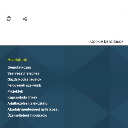
felhasználhatóak a szőlőben. A kiterjesztések célja, hogy a korai
érésű szőlőkben is legyen lehetőség a károsító elleni további
védekezésre. Az Oroganic készítmény kis kiszerelésben kiskerti
felhasználók számára is elérhető és ökológiai termesztésben is
engedélyezett.
Cookie beállítások
Hivatalunk
Bemutatkozás
Szervezeti felépítés
Gazdálkodási adatok
Felügyeleti szervünk
Projektek
Kapcsolódó linkek
Adatkezelési tájékoztató
Akadálymentességi nyilatkozat
Üzemeltetési információ