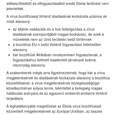
előkészítéséből és elfogyasztásából eredő Ebola fertőzést nem
jelentettek.
A vírus bozóthússal történő átadásának kockázata számos ok
miatt alacsony:
az állatok vadászata és a hús feldolgozása a vírus
átadásának szempontjából magas kockázatú, de ezek a
műveletek nem az Unió területén belül történnek
a bozóthús EU-n belül történő fogyasztása feltehetően
alacsony
bár bozóthúst Afrikában rendszeresen fogyasztanak, a
fogyasztáshoz köthető bejelentett járványok száma
viszonylag alacsony
A szakemberek mégis arra figyelmeztetnek, hogy bár a vírus
megjelenésének és átadásának kockázata alacsony a bozóthús
közvetítésével, a vírus megjelenésének közegészségügyi
következménye súlyos lenne, tekintettel a betegség magas
halálozási arányára és az egyszerű emberről-emberre történő
terjedésre.
A leghatékonyabb megelőzése az Ebola vírus bozóthússal
közvetített megjelenésének az Európai Unióban, az összes