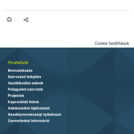
fában is azonosították. A növényvédelmi szakemberek folytatják
az intenzív felderítést, emellett az intézkedéseket a szlovák
hatósággal is összehangolják a terjedés megállítása érdekében.
Cookie beállítások
Hivatalunk
Bemutatkozás
Szervezeti felépítés
Gazdálkodási adatok
Felügyeleti szervünk
Projektek
Kapcsolódó linkek
Adatkezelési tájékoztató
Akadálymentességi nyilatkozat
Üzemeltetési információ