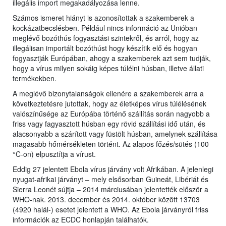
illegális import megakadályozása lenne.
Számos ismeret hiányt is azonosítottak a szakemberek a
kockázatbecslésben. Például nincs információ az Unióban
meglévő bozóthús fogyasztási szintekről, és arról, hogy az
illegálisan importált bozóthúst hogy készítik elő és hogyan
fogyasztják Európában, ahogy a szakemberek azt sem tudják,
hogy a vírus milyen sokáig képes túlélni húsban, illetve állati
termékekben.
A meglévő bizonytalanságok ellenére a szakemberek arra a
következtetésre jutottak, hogy az életképes vírus túlélésének
valószínűsége az Európába történő szállítás során nagyobb a
friss vagy fagyasztott húsban egy rövid szállítási idő után, és
alacsonyabb a szárított vagy füstölt húsban, amelynek szállítása
magasabb hőmérsékleten történt. Az alapos főzés/sütés (100
°C-on) elpusztítja a vírust.
Eddig 27 jelentett Ebola vírus járvány volt Afrikában. A jelenlegi
nyugat-afrikai járványt – mely elsősorban Guineát, Libériát és
Sierra Leonét sújtja – 2014 márciusában jelentették először a
WHO-nak. 2013. december és 2014. október között 13703
(4920 halál-) esetet jelentett a WHO. Az Ebola járványról friss
információk az ECDC honlapján találhatók.