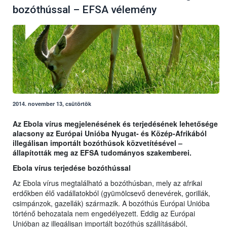
bozóthússal – EFSA vélemény
2014. november 13, csütörtök
Az Ebola vírus megjelenésének és terjedésének lehetősége
alacsony az Európai Unióba Nyugat- és Közép-Afrikából
illegálisan importált bozóthúsok közvetítésével –
állapították meg az EFSA tudományos szakemberei.
Ebola vírus terjedése bozóthússal
Az Ebola vírus megtalálható a bozóthúsban, mely az afrikai
erdőkben élő vadállatokból (gyümölcsevő denevérek, gorillák,
csimpánzok, gazellák) származik. A bozóthús Európai Unióba
történő behozatala nem engedélyezett. Eddig az Európai
Unióban az illegálisan importált bozóthús szállításából,