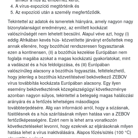
A vírus-expozíció megtörténik és
Az expozíció után a személy megfertőződik.
Tekintettel az adatok és ismeretek hiányára, amely nagyon nagy
bizonytalanságot eredményez, az említett kockázat
valószínűségét nem lehetett becsülni. Alapul véve azt, hogy (i)
eddig Afrikában kevés hús- közvetítette járványt erősítettek meg
annak ellenére, hogy bozóthúst rendszeresen fogyasztanak
ezen a kontinensen, (ii) a bozóthús kezelése Európában nem
foglalja magába azokat a magas kockázatú gyakorlatokat, mint
a vadászat és a hús feldolgozása, és (iii) Európában
valószínűleg alacsony a bozóthús fogyasztás, feltételezhető,
hogy jelenleg a bozóthús közvetítésével bekövetkező ZEBOV
vírus továbbítás kockázata Európában alacsony. Egy ilyen
esemény bekövetkeztének közegészségügyi következménye
azonban nagyon súlyos, tekintettel a betegség magas halálozási
arányára és a fertőzés lehetséges másodlagos
továbbterjedésére. Alig van információ arról, hogy a sózásnak,
füstölésnek és a hús szárításának milyen hatása van a ZEBOV
fertőzőképességére. Ezért nem is lehet arra vonatkozón
következtetéseket levonni, hogy ezeknek az eljárásoknak milyen
hatása lehet a vírus inaktiválására. Alapos főzés/sütés (100 °C)