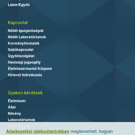
Labor/Egyéb
Kapcsolat
Nébih Igazgatóságok
Nébih Laboratóriumok
Kormányhivatalok
Sajtókapcsolat
Ügyfélszolgálat
Hatósági jogsegély
Élelmiszermentő Központ
Hírlevél feliratkozás
Gyakori kérdések
Élelmiszer
Állat
Növény
Laboratóriumok
Labor/Egyéb
Adatkezelési tájékoztatónkban
megismerheti, hogyan