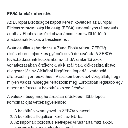
EFSA kockázatbecslés
Az Európai Bizottságtól kapott kérést követően az Európai
Élelmiszerbiztonsági Hatóság (EFSA) tudományos támogatást
adott az Ebola vírus élelmiszerláncon keresztül történő
átadásának kockázatbecsléséhez.
Számos állatfaj hordozza a Zaire Ebola vírust (ZEBOV),
elsősorban majmok és gyümölcsevő denevérek. A ZEBOV
továbbadásának kockázatát az EFSA szakértői azok
vonatkozásában értékelték, akik szállítják, előkészítik, illetve
elfogyasztják az Afrikából illegálisan importált vadonélő
állatokból nyert bozóthúst. A szakemberek azt vizsgálták, hogy
milyen valószínűséggel fertőződik meg Európában legalább egy
ember a vírussal a bozóthús közvetítésével.
A valószínűség meghatározása érdekében több lépés
kombinációját vették figyelembe:
A bozóthús szennyezett a ZEBOV vírussal;
A bozóthús illegálisan került az EU-ba;
Az importált bozóthús életképes vírust tartalmaz akkor,
amikor a hús az emberhez kerül;