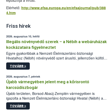
elpusztítja a vírust.
Elérhető:
http://www.efsa.europa.eu/en/efsajournal/pub/388
4.htm
Friss hírek
2026. augusztus 10, hétfő
Illegális növényvédő szerek – a Nébih a webáruházak
kockázataira figyelmeztet
Egyre gyakoribbak a Nemzeti Élelmiszerlánc-biztonsági
Hivatalhoz (Nébih) növényvédő szert árusító, jellemzően külföldi
honlapok kapcsán érkező bejelentések. Emellett az ilyen
TOVÁBB >
termékeket kínáló kéretlen online reklámok mennyisége is
számottevően megnövekedett az elmúlt időszakban. A Nébih
összegyűjtötte az illegális növényvédő szerek kapcsán
2026. augusztus 7, péntek
előforduló árulkodó jeleket, valamint a webáruházakból való
Újabb vármegyében jelent meg a kőrisrontó
vásárlás kockázatait.
karcsúdíszbogár
Újabb területen, Borsod-Abaúj-Zemplén vármegyében is
igazolta a Nemzeti Élelmiszerlánc-biztonsági Hivatal (Nébih) a
kőrisrontó karcsúdíszbogár (Agrilus planipennis) jelenlétét. A
TOVÁBB >
kártevőt nem csak színcsapdában találták meg, de már fertőzött