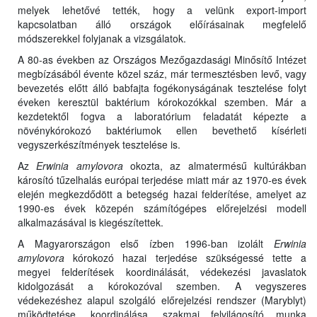
melyek lehetővé tették, hogy a velünk export-import
kapcsolatban álló országok előírásainak megfelelő
módszerekkel folyjanak a vizsgálatok.
A 80-as években az Országos Mezőgazdasági Minősítő Intézet
megbízásából évente közel száz, már termesztésben levő, vagy
bevezetés előtt álló babfajta fogékonyságának tesztelése folyt
éveken keresztül baktérium kórokozókkal szemben. Már a
kezdetektől fogva a laboratórium feladatát képezte a
növénykórokozó baktériumok ellen bevethető kísérleti
vegyszerkészítmények tesztelése is.
Az
Erwinia amylovora
okozta, az almatermésű kultúrákban
károsító tűzelhalás európai terjedése miatt már az 1970-es évek
elején megkezdődött a betegség hazai felderítése, amelyet az
1990-es évek közepén számítógépes előrejelzési modell
alkalmazásával is kiegészítettek.
A Magyarországon első ízben 1996-ban izolált
Erwinia
amylovora
kórokozó hazai terjedése szükségessé tette a
megyei felderítések koordinálását, védekezési javaslatok
kidolgozását a kórokozóval szemben. A vegyszeres
védekezéshez alapul szolgáló előrejelzési rendszer (Maryblyt)
működtetése, koordinálása, szakmai felvilágosító munka