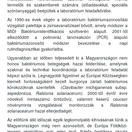
termelők és szakemberek számára (előadásokkal, speciális
szóróanyaggal) beépültek a laboratórium feladatkörébe.
Az 1990-es évek végén a laboratórium baktériumazonosítási
vizsgálati palettája a zsírsavanalízissel bővült, amely módszer a
MIDI Baktériumidentifikációs szoftverén alapult. 2001-től
elkezdődött a polimeráz láncreakción (PCR) alapuló
baktériumazonosító módszer bevezetése a napi
rutindiagnosztikai gyakorlatba.
Ugyanabban az időben teljesedett ki a Magyarországon nem
honos baktériumos betegségek hazai felderítése, amelynek
szakmai és technikai koordinációja a laboratórium feladatát
képezi azóta is. Legnagyobb figyelmet az Európai Közösségben
kiemelt fontosságúként kezelt burgonya zárlati baktériumos
kórokozóknak szentelték (
Clavibacter michiganensis
subsp
.
sepedonicus, Ralstonia solanacerum).
2000-től évről évre
növekvő mintaszámú öntözővíz, valamint keserű csucsor
növényminta vizsgálatával monitorozzák a
Ralstonia
solanacearum
hazai elterjedtségét.
Az előttünk álló időszak egyik legkomolyabb kihívásának tűnik a
Magyarországon még nem azonosított, de Európa Földközi-
tengeri régiójában már jelen levő
Xylella fastidiosa
okozta