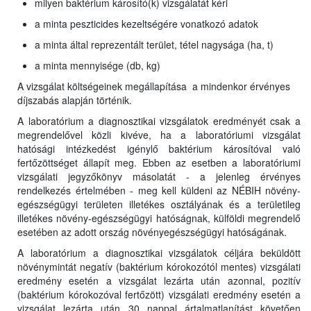
milyen baktérium károsító(k) vizsgálatát kéri
a minta peszticides kezeltségére vonatkozó adatok
a minta által reprezentált terület, tétel nagysága (ha, t)
a minta mennyisége (db, kg)
A vizsgálat költségeinek megállapítása a mindenkor érvényes
díjszabás alapján történik.
A laboratórium a diagnosztikai vizsgálatok eredményét csak a
megrendelővel közli kivéve, ha a laboratóriumi vizsgálat
hatósági intézkedést igénylő baktérium károsítóval való
fertőzöttséget állapít meg. Ebben az esetben a laboratóriumi
vizsgálati jegyzőkönyv másolatát - a jelenleg érvényes
rendelkezés értelmében - meg kell küldeni az NÉBIH növény-
egészségügyi területen illetékes osztályának és a területileg
illetékes növény-egészségügyi hatóságnak, külföldi megrendelő
esetében az adott ország növényegészségügyi hatóságának.
A laboratórium a diagnosztikai vizsgálatok céljára beküldött
növénymintát negatív (baktérium kórokozótól mentes) vizsgálati
eredmény esetén a vizsgálat lezárta után azonnal, pozitív
(baktérium kórokozóval fertőzött) vizsgálati eredmény esetén a
vizsgálat lezárta után 30 nappal ártalmatlanítást követően