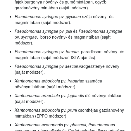
fajok burgonya növény- és gumómintában, egyéb
gazdanövény mintában (saját módszer).
Pseudomonas syringae
pv.
glycinea
szója növény- és
magmintában (saját módszer).
Pseudomonas syringae
pv.
pisi
és
Pseudomonas syringae
pv.
syringae
, borsó növény- és magmintában (saját
módszer).
Pseudomonas syringae
pv.
tomato,
paradicsom növény- és
magmintában (saját módszer, ISTA ajánlás).
Pseudomonas syringae
pv
aesculi,
vadgesztenye
növény
(saját módszer).
Xanthomonas arboricola
pv.
fragariae
szamóca
növénymintában (saját módszer)
Xanthomonas arboricola
pv.
juglandis
dió növénymintában
(saját módszer).
Xanthomonas arboricola
pv.
pruni
csonthéjas gazdanövény
mintákban (EPPO módszer).
Xanthomonas axonopodis
pv.
phaseoli, Pseudomonas
syringae
pv.
phaseolicola
és
Curtobacterium flaccumfaciens