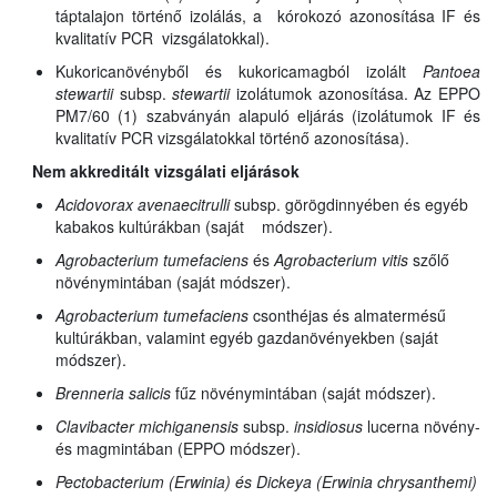
táptalajon történő izolálás, a kórokozó azonosítása IF és
kvalitatív PCR vizsgálatokkal).
Kukoricanövényből és kukoricamagból izolált
Pantoea
stewartii
subsp.
stewartii
izolátumok azonosítása. Az EPPO
PM7/60 (1) szabványán alapuló eljárás (izolátumok IF és
kvalitatív PCR vizsgálatokkal történő azonosítása).
Nem akkreditált vizsgálati eljárások
Acidovorax avenae
citrulli
subsp.
görögdinnyében és egyéb
kabakos kultúrákban (saját módszer).
Agrobacterium tumefaciens
és
Agrobacterium vitis
szőlő
növénymintában (saját módszer).
Agrobacterium tumefaciens
csonthéjas és almatermésű
kultúrákban, valamint egyéb gazdanövényekben (saját
módszer).
Brenneria salicis
fűz növénymintában (saját módszer).
Clavibacter michiganensis
subsp.
insidiosus
lucerna növény-
és magmintában (EPPO módszer).
Pectobacterium (Erwinia) és Dickeya (Erwinia chrysanthemi)