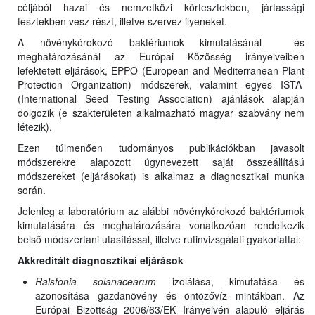
céljából hazai és nemzetközi körtesztekben, jártassági
tesztekben vesz részt, illetve szervez ilyeneket.
A növénykórokozó baktériumok kimutatásánál és
meghatározásánál az Európai Közösség irányelveiben
lefektetett eljárások, EPPO (European and Mediterranean Plant
Protection Organization) módszerek, valamint egyes ISTA
(International Seed Testing Association) ajánlások alapján
dolgozik (e szakterületen alkalmazható magyar szabvány nem
létezik).
Ezen túlmenően tudományos publikációkban javasolt
módszerekre alapozott úgynevezett saját összeállítású
módszereket (eljárásokat) is alkalmaz a diagnosztikai munka
során.
Jelenleg a laboratórium az alábbi növénykórokozó baktériumok
kimutatására és meghatározására vonatkozóan rendelkezik
belső módszertani utasítással, illetve rutinvizsgálati gyakorlattal:
Akkreditált diagnosztikai eljárások
Ralstonia solanacearum
izolálása, kimutatása és
azonosítása gazdanövény és öntözővíz mintákban. Az
Európai Bizottság 2006/63/EK Irányelvén alapuló eljárás