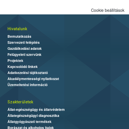
Cookie beállítások
Hivatalunk
Bemutatkozás
Szervezeti felépítés
Gazdálkodási adatok
Felügyeleti szervünk
Projektek
Kapcsolódó linkek
Adatkezelési tájékoztató
Akadálymentességi nyilatkozat
Üzemeltetési információ
Szakterületek
Állat-egészségügy és állatvédelem
Állategészségügyi diagnosztika
Állatgyógyászati termékek
Borászat és alkoholos italok