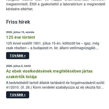
megsemmisíti. Ettől a gyakorlattól a laboratórium a megrendelő
kérésére eltérhet.
Friss hírek
2026. július 15, szerda
125 éve történt
125 évvel ezelőtt 1901. július 15-én, költözött be – igaz, még
csak részben – a budapesti m. kir. állami vetőmagvizsgáló
állomás a Kis Rókus utca 15. szám alatti, Czigler Győző által
TOVÁBB >
tervezett új épületébe.
2026. július 6, hétfő
Az ebek viselkedésének megítélésében jártas
szakértők listája
A kedvtelésből tartott állatok tartásáról és forgalmazásáról szóló
41/2010. (II. 26.) Korm.rendelet szabályozza az eb okozta fizikai
sérülés, illetve ennek veszélye keletkezésekor felmerülő
TOVÁBB >
hatósági feladatokat, valamint a veszélyes eb tartását és annak
engedélyezését. Ezen eljárások során szükség esetén be kell
vonni az ebek viselkedésének megítélésében jártas szakértőt.