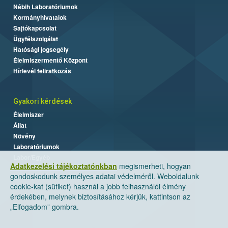
Nébih Laboratóriumok
Kormányhivatalok
Sajtókapcsolat
Ügyfélszolgálat
Hatósági jogsegély
Élelmiszermentő Központ
Hírlevél feliratkozás
Gyakori kérdések
Élelmiszer
Állat
Növény
Laboratóriumok
Labor/Egyéb
Adatkezelési tájékoztatónkban
megismerheti, hogyan
gondoskodunk személyes adatai védelméről. Weboldalunk
cookie-kat (sütiket) használ a jobb felhasználói élmény
érdekében, melynek biztosításához kérjük, kattintson az
„Elfogadom” gombra.