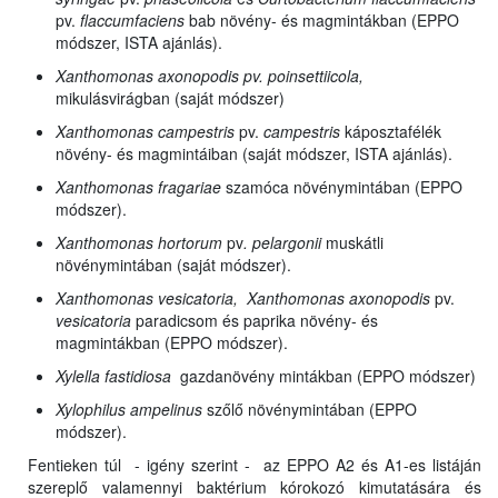
pv.
flaccumfaciens
bab növény- és magmintákban (EPPO
módszer, ISTA ajánlás).
Xanthomonas axonopodis pv. poinsettiicola,
mikulásvirágban (saját módszer)
Xanthomonas campestris
pv.
campestris
káposztafélék
növény- és magmintáiban (saját módszer, ISTA ajánlás).
Xanthomonas fragariae
szamóca növénymintában (EPPO
módszer).
Xanthomonas hortorum
pv
. pelargonii
muskátli
növénymintában (saját módszer).
Xanthomonas vesicatoria, Xanthomonas
axonopodis
pv.
vesicatoria
paradicsom és paprika növény- és
magmintákban (EPPO módszer).
Xylella fastidiosa
gazdanövény mintákban (EPPO módszer)
Xylophilus ampelinus
szőlő növénymintában (EPPO
módszer).
Fentieken túl - igény szerint - az EPPO A2 és A1-es listáján
szereplő valamennyi baktérium kórokozó kimutatására és