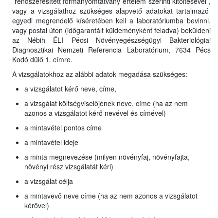
rendszeresített formanyomtatvány értelem szerinti kitöltésével ,
vagy a vizsgálathoz szükséges alapvető adatokat tartalmazó
egyedi megrendelő kíséretében kell a laboratóriumba bevinni,
vagy postai úton (időgarantált küldeményként feladva) beküldeni
az Nébih ÉLI Pécsi Növényegészségügyi Bakteriológiai
Diagnosztikai Nemzeti Referencia Laboratórium, 7634 Pécs
Kodó dűlő 1. címre.
A vizsgálatokhoz az alábbi adatok megadása szükséges:
a vizsgálatot kérő neve, címe,
a vizsgálat költségviselőjének neve, címe (ha az nem
azonos a vizsgálatot kérő nevével és címével)
a mintavétel pontos címe
a mintavétel ideje
a minta megnevezése (milyen növényfaj, növényfajta,
növényi rész vizsgálatát kéri)
a vizsgálat célja
a mintavevő neve címe (ha az nem azonos a vizsgálatot
kérővel)