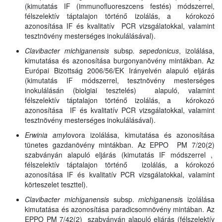
(kimutatás IF (immunofluoreszcens festés) módszerrel,
félszelektív táptalajon történő izolálás, a kórokozó
azonosítása IF és kvalitatív PCR vizsgálatokkal, valamint
tesztnövény mesterséges inokulálásával).
Clavibacter michiganensis
subsp
. sepedonicus
, izolálása,
kimutatása és azonosítása burgonyanövény mintákban. Az
Európai Bizottság 2006/56/EK Irányelvén alapuló eljárás
(kimutatás IF módszerrel, tesztnövény mesterséges
inokulálásán (biolgiai tesztelés) alapuló, valamint
félszelektív táptalajon történő izolálás, a kórokozó
azonosítása IF és kvalitatív PCR vizsgálatokkal, valamint
tesztnövény mesterséges inokulálásával).
Erwinia amy
lovora izolálása, kimutatása és azonosítása
tünetes gazdanövény mintákban. Az EPPO PM 7/20(2)
szabványán alapuló eljárás (kimutatás IF módszerrel ,
félszelektív táptalajon történő izolálás, a kórokozó
azonosítása IF és kvalitatív PCR vizsgálatokkal, valamint
körteszelet teszttel).
Clavibacter michiganensis
subsp.
michiganensi
s izolálása
kimutatása és azonosítása paradicsomnövény mintában. Az
EPPO PM 7/42(2) szabványán alapuló eljárás (félszelektív