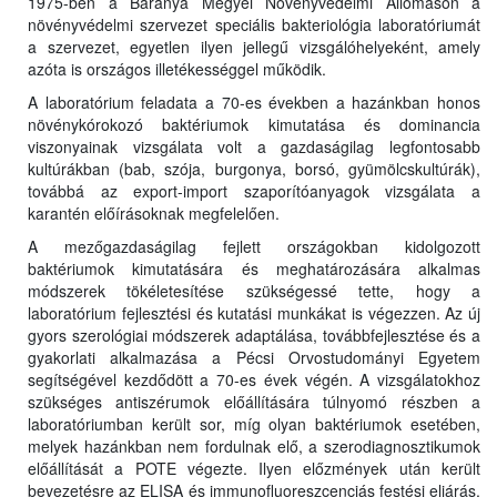
1975-ben a Baranya Megyei Növényvédelmi Állomáson a
növényvédelmi szervezet speciális bakteriológia laboratóriumát
a szervezet, egyetlen ilyen jellegű vizsgálóhelyeként, amely
azóta is országos illetékességgel működik.
A laboratórium feladata a 70-es években a hazánkban honos
növénykórokozó baktériumok kimutatása és dominancia
viszonyainak vizsgálata volt a gazdaságilag legfontosabb
kultúrákban (bab, szója, burgonya, borsó, gyümölcskultúrák),
továbbá az export-import szaporítóanyagok vizsgálata a
karantén előírásoknak megfelelően.
A mezőgazdaságilag fejlett országokban kidolgozott
baktériumok kimutatására és meghatározására alkalmas
módszerek tökéletesítése szükségessé tette, hogy a
laboratórium fejlesztési és kutatási munkákat is végezzen. Az új
gyors szerológiai módszerek adaptálása, továbbfejlesztése és a
gyakorlati alkalmazása a Pécsi Orvostudományi Egyetem
segítségével kezdődött a 70-es évek végén. A vizsgálatokhoz
szükséges antiszérumok előállítására túlnyomó részben a
laboratóriumban került sor, míg olyan baktériumok esetében,
melyek hazánkban nem fordulnak elő, a szerodiagnosztikumok
előállítását a POTE végezte. Ilyen előzmények után került
bevezetésre az ELISA és immunofluoreszcenciás festési eljárás,