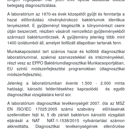
betegség diagnosztizálása.
A laboratórium az 1970-es évek közepétől gyűjti és fenntartja a
hazai előfordulású növénykórokozó baktériumok identikus
tenyészeteit. E gyűjteményt kiegészítik a túlnyomórészt csere
útján beszerzett, részben vásárolt nemzetközi gyűjteményekből
származó baktériumtörzsek. A gyűjtemény jelenleg több mint
1400 izolátumból áll, amelyet liofilizált állapotban tartanak fenn.
Munkakapcsolatot tart számos hazai és külföldi diagnosztikai
laboratóriummal, szakmai szervezetekkel és intézményekkel,
részt vesz az EPPO Baktériumdiagnosztikai Munkacsoportjában,
EU szintű módszerfejlesztési programokban (diagnosztikai
módszerfejlesztés).
Jelenleg a laboratóriumban évente 1.500 - 2.000 minta
hatósági, károsító felderítésekhez kapcsolódó és egyéb
diagnosztikai vizsgálatára kerül sor.
A laboratórium diagnosztikai tevékenységét 2007. óta az MSZ
EN ISO/IEC 17025:2005 számú szabvány előírásainak
szellemében fejti ki, 5 db zárlati baktérium károsító vizsgálati
eljárását a NAT NAT-1-1538/2015 nyilvántartási számon
akkreditálta. Diagnosztikai tevékenységének ellenőrzése