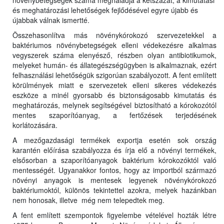
növénybetegségek száma meghaladja a kétszázat, a kimutatási
és meghatározási lehetőségek fejlődésével egyre újabb és
újabbak válnak ismertté.
Összehasonlítva más növénykórokozó szervezetekkel a
baktériumos növénybetegségek elleni védekezésre alkalmas
vegyszerek száma elenyésző, részben olyan antibiotikumok,
melyeket humán- és állategészségügyben is alkalmaznak, ezért
felhasználási lehetőségük szigorúan szabályozott. A fent említett
körülmények miatt e szervezetek elleni sikeres védekezés
eszköze a minél gyorsabb és biztonságosabb kimutatás és
meghatározás, melynek segítségével biztosítható a kórokozótól
mentes szaporítóanyag, a fertőzések terjedésének
korlátozására.
A mezőgazdasági termékek exportja esetén sok ország
karantén előírása szabályozza és írja elő a növényi termékek,
elsősorban a szaporítóanyagok baktérium kórokozóktól való
mentességét. Ugyanakkor fontos, hogy az importból származó
növényi anyagok is mentesek legyenek növénykórokozó
baktériumoktól, különös tekintettel azokra, melyek hazánkban
nem honosak, illetve még nem telepedtek meg.
A fent említett szempontok figyelembe vételével hozták létre