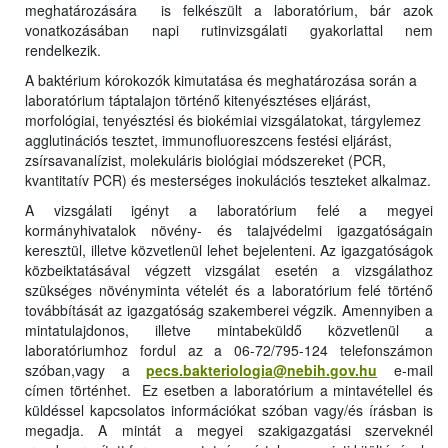
meghatározására is felkészült a laboratórium, bár azok
vonatkozásában napi rutinvizsgálati gyakorlattal nem
rendelkezik.
A baktérium kórokozók kimutatása és meghatározása során a
laboratórium táptalajon történő kitenyésztéses eljárást,
morfológiai, tenyésztési és biokémiai vizsgálatokat, tárgylemez
agglutinációs tesztet, immunofluoreszcens festési eljárást,
zsírsavanalízist, molekuláris biológiai módszereket (PCR,
kvantitatív PCR) és mesterséges inokulációs teszteket alkalmaz.
A vizsgálati igényt a laboratórium felé a megyei
kormányhivatalok növény- és talajvédelmi igazgatóságain
keresztül, illetve közvetlenül lehet bejelenteni. Az igazgatóságok
közbeiktatásával végzett vizsgálat esetén a vizsgálathoz
szükséges növényminta vételét és a laboratórium felé történő
továbbítását az igazgatóság szakemberei végzik. Amennyiben a
mintatulajdonos, illetve mintabeküldő közvetlenül a
laboratóriumhoz fordul az a
06-72/795-124
telefonszámon
szóban,vagy a
pecs.bakteriologia@nebih.gov.hu
e-mail
címen történhet. Ez esetben a laboratórium a mintavétellel és
küldéssel kapcsolatos információkat szóban vagy/és írásban is
megadja. A mintát a megyei szakigazgatási szerveknél